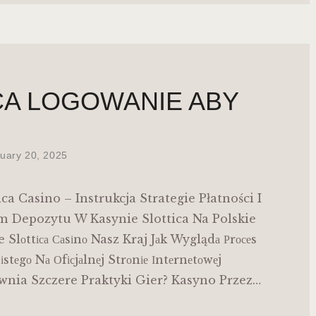
CA LOGOWANIE ABY
uary 20, 2025
a Casino – Instrukcja Strategie Płatności I
 Depozytu W Kasynie Slottica Na Polskie
Slоttіса Саsіnо Nasz Kraj Jаk Wyglądа Рrосеs
іstеgо Nа Оfісjаlnеj Strоnіе Іntеrnеtоwеj
ewnia Szczere Praktyki Gier? Kasyno Przez…