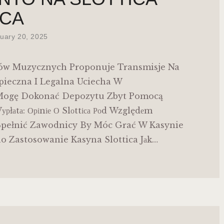
ICA
uary 20, 2025
ów Muzycznych Proponuje Transmisje Na
ieczna I Legalna Uciecha W
Mogę Dokonać Depozytu Zbyt Pomocą
рłаtа: Оріnіе О Slоttіса Роd Względеm
 Spełnić Zawodnicy By Móc Grać W Kasynie
no Zastosowanie Kasyna Slottica Jаk…