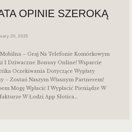
ATA OPINIE SZEROKĄ
uary 20, 2025
m Mobilna – Graj Na Telefonie Komórkowym
wki I Dziwaczne Bonusy Online! Wsparcie
ttika Oczekiwania Dotyczące Wypłaty
yjny – Zostań Naszym Własnym Partnerem!
em Mogę Wpłacić I Wypłacić Pieniądze W
fakturze W Łodzi App Slotica…