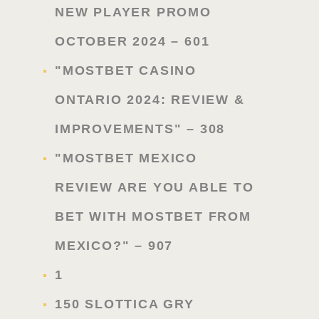
NEW PLAYER PROMO
OCTOBER 2024 – 601
"MOSTBET CASINO
ONTARIO 2024: REVIEW &
IMPROVEMENTS" – 308
"MOSTBET MEXICO
REVIEW ARE YOU ABLE TO
BET WITH MOSTBET FROM
MEXICO?" – 907
1
150 SLOTTICA GRY