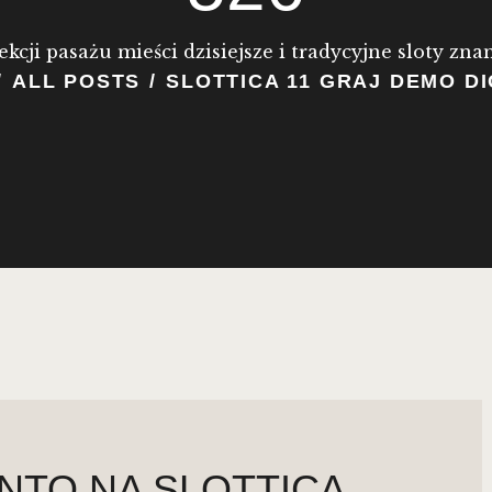
ekcji pasażu mieści dzisiejsze i tradycyjne sloty z
ALL POSTS
SLOTTICA 11 GRAJ DEMO DI
NTO NA SLOTTICA