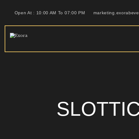
Open At : 10:00 AM To 07:00 PM
marketing.exorabev
SLOTTIC