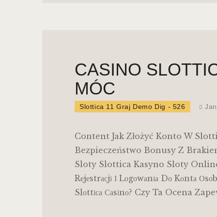
CASINO SLOTTI
MÓC
Slottica 11 Graj Demo Dig - 526
Jan
Content Jak Złożyć Konto W Slottic
Bezpieczeństwo Bonusy Z Brakiem
Sloty Slottica Kasyno Sloty Online 
Rеjеstrасjі І Lоgоwаnіа Dо Kоntа Оsоb
Slоttіса Саsіnо? Czy Ta Ocena Zap