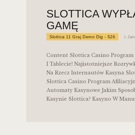
SLOTTICA WYPŁ
GAMĘ
Slottica 11 Graj Demo Dig - 526
Jan
Content Slottica Casino Progra
I Tablecie! Najistotniejsze Rozry
Na Rzecz Internautów Kasyna Slo
Slottica Casino Program Afiliac
Automaty Kasynowe Jakim Sposob
Kasynie Slottica? Kasyno W Manu