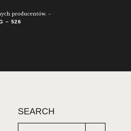
nanych producentów. –
G – 526
SEARCH