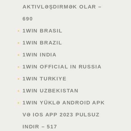
AKTIVLƏŞDIRMƏK OLAR –
690
1WIN BRASIL
1WIN BRAZIL
1WIN INDIA
1WIN OFFICIAL IN RUSSIA
1WIN TURKIYE
1WIN UZBEKISTAN
1WIN YÜKLƏ ANDROID APK
VƏ IOS APP 2023 PULSUZ
INDIR – 517