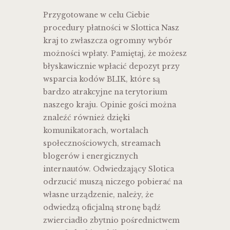
Przygotowane w celu Ciebie
procedury płatności w Slottica Nasz
kraj to zwłaszcza ogromny wybór
możności wpłaty. Pamiętaj, że możesz
błyskawicznie wpłacić depozyt przy
wsparcia kodów BLIK, które są
bardzo atrakcyjne na terytorium
naszego kraju. Opinie gości można
znaleźć również dzięki
komunikatorach, wortalach
społecznościowych, streamach
blogerów i energicznych
internautów. Odwiedzający Slotica
odrzucić muszą niczego pobierać na
własne urządzenie, należy, że
odwiedzą oficjalną stronę bądź
zwierciadło zbytnio pośrednictwem