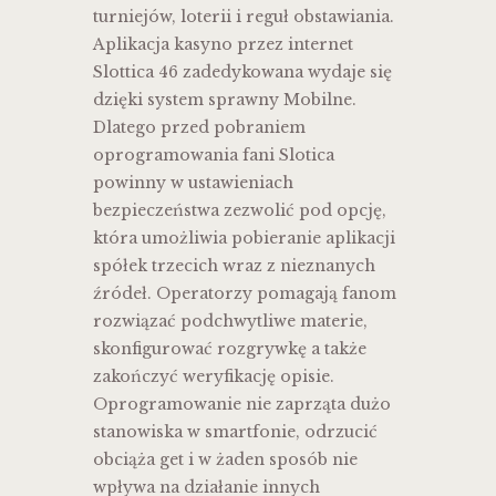
turniejów, loterii i reguł obstawiania.
Aplikacja kasyno przez internet
Slottica 46 zadedykowana wydaje się
dzięki system sprawny Mobilne.
Dlatego przed pobraniem
oprogramowania fani Slotica
powinny w ustawieniach
bezpieczeństwa zezwolić pod opcję,
która umożliwia pobieranie aplikacji
spółek trzecich wraz z nieznanych
źródeł. Operatorzy pomagają fanom
rozwiązać podchwytliwe materie,
skonfigurować rozgrywkę a także
zakończyć weryfikację opisie.
Oprogramowanie nie zaprząta dużo
stanowiska w smartfonie, odrzucić
obciąża get i w żaden sposób nie
wpływa na działanie innych