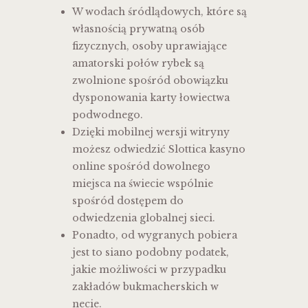
W wodach śródlądowych, które są
własnością prywatną osób
fizycznych, osoby uprawiające
amatorski połów rybek są
zwolnione spośród obowiązku
dysponowania karty łowiectwa
podwodnego.
Dzięki mobilnej wersji witryny
możesz odwiedzić Slottica kasyno
online spośród dowolnego
miejsca na świecie wspólnie
spośród dostępem do
odwiedzenia globalnej sieci.
Ponadto, od wygranych pobiera
jest to siano podobny podatek,
jakie możliwości w przypadku
zakładów bukmacherskich w
necie.