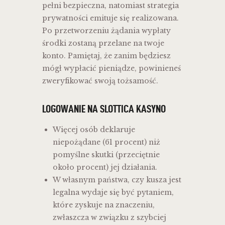
pełni bezpieczna, natomiast strategia
prywatności emituje się realizowana.
Po przetworzeniu żądania wypłaty
środki zostaną przelane na twoje
konto. Pamiętaj, że zanim będziesz
mógł wypłacić pieniądze, powinieneś
zweryfikować swoją tożsamość.
LOGOWANIE NA SLOTTICA KASYNO
Więcej osób deklaruje
niepożądane (61 procent) niż
pomyślne skutki (przeciętnie
około procent) jej działania.
W własnym państwa, czy kusza jest
legalna wydaje się być pytaniem,
które zyskuje na znaczeniu,
zwłaszcza w związku z szybciej