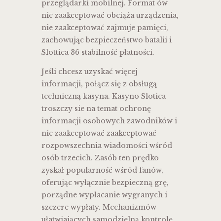
przeglądarki mobilnej. Format ów
nie zaakceptować obciąża urządzenia,
nie zaakceptować zajmuje pamięci,
zachowując bezpieczeństwo batalii i
Slottica 36 stabilność płatności.
Jeśli chcesz uzyskać więcej
informacji, połącz się z obsługą
techniczną kasyna. Kasyno Slotica
troszczy sie na temat ochronę
informacji osobowych zawodników i
nie zaakceptować zaakceptować
rozpowszechnia wiadomości wśród
osób trzecich. Zasób ten prędko
zyskał popularność wśród fanów,
oferując wyłącznie bezpieczną grę,
porządne wypłacanie wygranych i
szczere wypłaty. Mechanizmów
ułatwiających samodzielną kontrolę