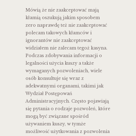
Mówią że nie zaakceptować mają
kłamią oszukują jakim sposobem
zero naprawdę też nie zaakceptować
polecam takowych kłamców i
ignorantów nie zaakceptować
widziałem nie zalecam tegoż kasyna.
Podczas zdobywania informacji o
legalności użycia kuszy a także
wymaganych pozwoleniach, wiele
osób konsultuje się wraz z
adekwatnymi organami, takimi jak
Wydział Postępowań
Administracyjnych. Często pojawiają
się pytania o rodzaje pozwoleń, które
mogą być związane spośród
używaniem kuszy, w tymże
możliwość użytkowania z pozwolenia