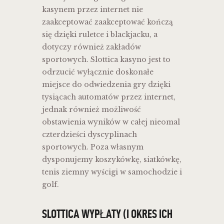
kasynem przez internet nie
zaakceptować zaakceptować kończą
się dzięki ruletce i blackjacku, a
dotyczy również zakładów
sportowych. Slottica kasyno jest to
odrzucić wyłącznie doskonałe
miejsce do odwiedzenia gry dzięki
tysiącach automatów przez internet,
jednak również możliwość
obstawienia wyników w całej nieomal
czterdzieści dyscyplinach
sportowych. Poza własnym
dysponujemy koszykówkę, siatkówkę,
tenis ziemny wyścigi w samochodzie i
golf.
SLOTTICA WYPŁATY (I OKRES ICH