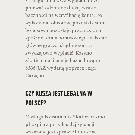
strategie. Pierwsza wypłata może
potrwać odrobinę dłużej wraz z
baczności na weryfikację konta. Po
wykonaniu obrotów, pozostała suma
bonusowa pozostaje przeniesiona
spośród konta bonusowego na konto
główne gracza, skąd można ją
zwyczajowo wypłacić. Kasyno
Slottica ma licencję hazardową nr
5536/JAZ wydaną poprzez rząd
Curaçao.
CZY KUSZA JEST LEGALNA W
POLSCE?
Obsługa konsumenta Slottica casino
pl wspiera po w każdej sytuacji
wskazane jest sprawie bonusów,