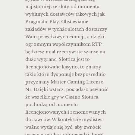
najistotniejsze sloty od momentu
wybitnych dostawców takowych jak
Pragmatic Play. Obstawianie
zakładów w tychże slotach dostarczy
Wam prawdziwych emocji, a dzięki
ogromnym współczynnikom RTP
będziesz miał rzeczywiste szanse na
duże wygrane. Slottica jest to
licencjonowane kasyno, to znaczy
takie które dysponuje bezpośrednio
przyznany Master Gaming License
Nr. Dzięki wstecz, posiadasz pewność
że wszelkie gry w Casino Slottica
pochodzą od momentu
licencjonowanych i renomowanych
dostawców. W kontekście myślistwa
ważne wydaje się być, aby zwrócić
uwagę na etykę i odpowiedzialność,