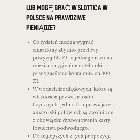
LUB MOGĘ GRAĆ W SLOTTICA W
POLSCE NA PRAWDZIWE
PIENIĄDZE?
Co tydzień można wygrać
smartfony zbytnio przelewy
powyżej 125 ZŁ, a jednego razu na
miesiąc oryginalne notebooki
przez zasilenie konta min. na 300
ZŁ.
W wodach śródlądowych, które są
własnością prywatną osób
fizycznych, jednostki uprawiające
amatorski połów ryb są zwolnione
z obowiązku dysponowania karty
łowiectwa podwodnego.
Do najlepszych z tych propozycji