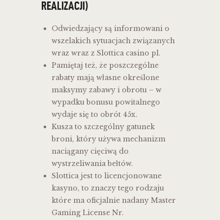
REALIZACJI)
Odwiedzający są informowani o
wszelakich sytuacjach związanych
wraz wraz z Slottica casino pl.
Pamiętaj też, że poszczególne
rabaty mają własne określone
maksymy zabawy i obrotu – w
wypadku bonusu powitalnego
wydaje się to obrót 45x.
Kusza to szczególny gatunek
broni, który używa mechanizm
naciągany cięciwą do
wystrzeliwania bełtów.
Slottica jest to licencjonowane
kasyno, to znaczy tego rodzaju
które ma oficjalnie nadany Master
Gaming License Nr.