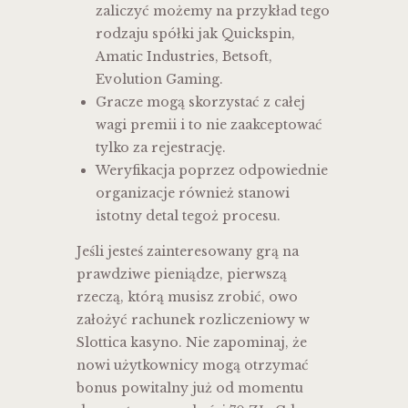
zaliczyć możemy na przykład tego
rodzaju spółki jak Quickspin,
Amatic Industries, Betsoft,
Evolution Gaming.
Gracze mogą skorzystać z całej
wagi premii i to nie zaakceptować
tylko za rejestrację.
Weryfikacja poprzez odpowiednie
organizacje również stanowi
istotny detal tegoż procesu.
Jeśli jesteś zainteresowany grą na
prawdziwe pieniądze, pierwszą
rzeczą, którą musisz zrobić, owo
założyć rachunek rozliczeniowy w
Slottica kasyno. Nie zapominaj, że
nowi użytkownicy mogą otrzymać
bonus powitalny już od momentu