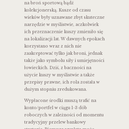
na broń sportową bądź
kolekcjonerską. Kusze od czasu
wieków były uznawane zbyt skuteczne
narzędzie w myślistwie, aczkolwiek
ich przeznaczenie kuszy zmieniło się
na lokalizacji lat. W dawnych epokach
korzystano wraz z nich nie
zaakceptować tylko jak broni, jednak
także jako symbolu siły i umiejętności
łowieckich. Dziś, z baczności na
użycie kuszy w myślistwie a także
przepisy prawne, ich rola została w
dużym stopniu zredukowana.
Wypłacone środki muszą trafić na
konto/portfel w ciągu 1-3 dób
roboczych w zależności od momentu
tradycyjny przelew bankowy