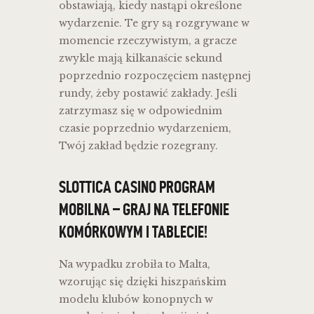
obstawiają, kiedy nastąpi określone
wydarzenie. Te gry są rozgrywane w
momencie rzeczywistym, a gracze
zwykle mają kilkanaście sekund
poprzednio rozpoczęciem następnej
rundy, żeby postawić zakłady. Jeśli
zatrzymasz się w odpowiednim
czasie poprzednio wydarzeniem,
Twój zakład będzie rozegrany.
SLOTTICA CASINO PROGRAM
MOBILNA – GRAJ NA TELEFONIE
KOMÓRKOWYM I TABLECIE!
Na wypadku zrobiła to Malta,
wzorując się dzięki hiszpańskim
modelu klubów konopnych w