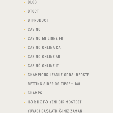
BLOG
BTOCT
BTPRODOCT
CASINO
CASINO EN LIGNE FR
CASINO ONLINA CA
CASINO ONLINE AR
CASINÒ ONLINE IT
CHAMPIONS LEAGUE ODDS: BEDSTE
BETTING SIDER OG TIPS" – 168
CHAMPS
HƏR DƏFƏ YENI BIR MOSTBET
YUVASI BAŞLATDIĞINIZ ZAMAN