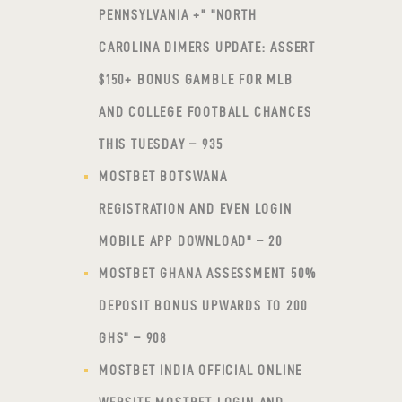
PENNSYLVANIA +" "NORTH
CAROLINA DIMERS UPDATE: ASSERT
$150+ BONUS GAMBLE FOR MLB
AND COLLEGE FOOTBALL CHANCES
THIS TUESDAY – 935
MOSTBET BOTSWANA
REGISTRATION AND EVEN LOGIN
MOBILE APP DOWNLOAD" – 20
MOSTBET GHANA ASSESSMENT 50%
DEPOSIT BONUS UPWARDS TO 200
GHS" – 908
MOSTBET INDIA OFFICIAL ONLINE