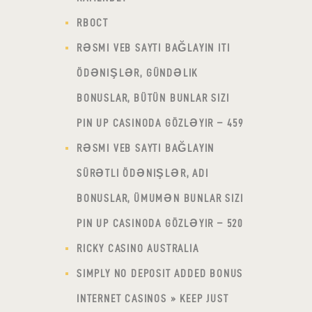
RBOCT
RƏSMI VEB SAYTI BAĞLAYIN️ ITI
ÖDƏNIŞLƏR, GÜNDƏLIK
BONUSLAR, BÜTÜN BUNLAR SIZI
PIN UP CASINODA GÖZLƏYIR – 459
RƏSMI VEB SAYTI BAĞLAYIN️
SÜRƏTLI ÖDƏNIŞLƏR, ADI
BONUSLAR, ÜMUMƏN BUNLAR SIZI
PIN UP CASINODA GÖZLƏYIR – 520
RICKY CASINO AUSTRALIA
SIMPLY NO DEPOSIT ADDED BONUS
INTERNET CASINOS » KEEP JUST