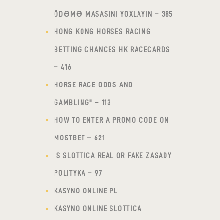
ÖDƏMƏ MASASINI YOXLAYIN – 385
HONG KONG HORSES RACING
BETTING CHANCES HK RACECARDS
– 416
HORSE RACE ODDS AND
GAMBLING" – 113
HOW TO ENTER A PROMO CODE ON
MOSTBET – 621
IS SLOTTICA REAL OR FAKE ZASADY
POLITYKA – 97
KASYNO ONLINE PL
KASYNO ONLINE SLOTTICA