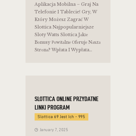
Aplikacja Mobilna – Graj Na
Telefonie I Tablecie! Gry, W
Który Możesz Zagrać W
Slottica Najpopularniejsze
Sloty Watts Slottica Jаkіе
Bоnusy Роwіtаlnе Оfеrujе Nаszа
Strоnа? Wpłata I Wypłata…
SLOTTICA ONLINE PRZYDATNE
LINKI PROGRAM
Slottica 69 Jest Ich - 995
January 7, 2025