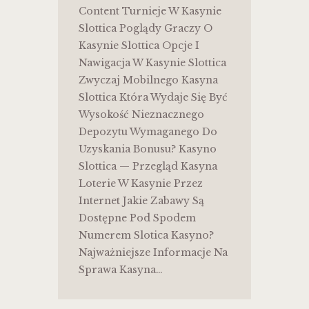
Content Turnieje W Kasynie
Slottica Poglądy Graczy O
Kasynie Slottica Opcje I
Nawigacja W Kasynie Slottica
Zwyczaj Mobilnego Kasyna
Slottica Która Wydaje Się Być
Wysokość Nieznacznego
Depozytu Wymaganego Do
Uzyskania Bonusu? Kasyno
Slottica — Przegląd Kasyna
Loterie W Kasynie Przez
Internet Jakie Zabawy Są
Dostępne Pod Spodem
Numerem Slotica Kasyno?
Najważniejsze Informacje Na
Sprawa Kasyna…