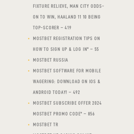
FIXTURE RELIEVE, MAN CITY ODDS-
ON TO WIN, HAALAND 11 10 BEING
TOP-SCORER – 419
MOSTBET REGISTRATION TIPS ON
HOW TO SIGN UP & LOG IN" – 55
MOSTBET RUSSIA
MOSTBET SOFTWARE FOR MOBILE
WAGERING: DOWNLOAD ON IOS &
ANDROID TODAY! – 492
MOSTBET SUBSCRIBE OFFER 2024
MOSTBET PROMO CODE" – 856
MOSTBET TR