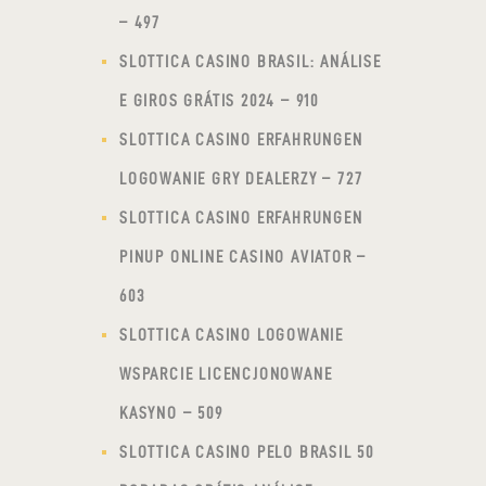
– 497
SLOTTICA CASINO BRASIL: ANÁLISE
E GIROS GRÁTIS 2024 – 910
SLOTTICA CASINO ERFAHRUNGEN
LOGOWANIE GRY DEALERZY – 727
SLOTTICA CASINO ERFAHRUNGEN
PINUP ONLINE CASINO AVIATOR –
603
SLOTTICA CASINO LOGOWANIE
WSPARCIE LICENCJONOWANE
KASYNO – 509
SLOTTICA CASINO PELO BRASIL ️50