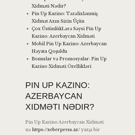
Xidməti Nədir?
Pin Up Kazino: Təzəlixlənmiş
Xidmət Axın Sizin Üçün
Çox ÜstünlükLərə Səysi Pin Up
Kazino: Azerbaycan Xidməti
Mobil Pin Up Kazino: Azerbaycan
Həyata Qoşuldu
Bonuslar və Promosyalar: Pin Up
Kazino Xidməti Özellikləri
PIN UP KAZINO:
AZERBAYCAN
XIDMƏTI NƏDIR?
Pin Up Kazino Azerbaycan Xidməti
nə
https://xeberpress.az/
yaxşı bir