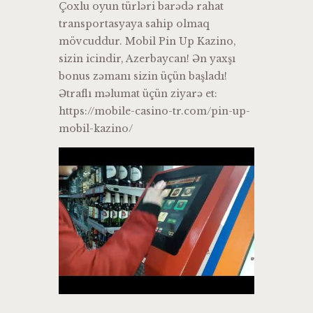
Çoxlu oyun türləri barədə rahat
transportasyaya sahip olmaq
mövcuddur. Mobil Pin Up Kazino,
sizin icindir, Azerbaycan! Ən yaxşı
bonus zəmanı sizin üçün başladı!
Ətraflı məlumat üçün ziyarə et:
https://mobile-casino-tr.com/pin-up-
mobil-kazino/