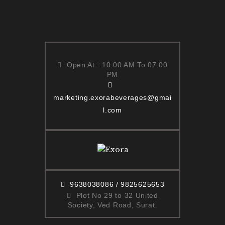
Open At : 10:00 AM To 07:00
PM
marketing.exorabeverages@gmai
l.com
9638038086 / 9825625653
Plot No 29 to 32 United
Society, Ved Road, Surat.