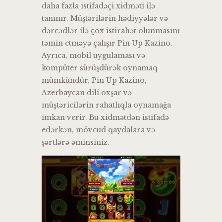
daha fazla istifadəçi xidməti ilə
tanınır. Müştərilərin hədiyyələr və
dərcədlər ilə çox istirahət olunmasını
təmin etməyə çalışır Pin Up Kazino.
Ayrıca, mobil uygulaması və
kompüter sürüşdürək oynamaq
mümkündür. Pin Up Kazino,
Azerbaycan dili oxşar və
müştəricilərin rahatlıqla oynamağa
imkan verir. Bu xidmətdən istifadə
edərkən, mövcud qaydalara və
şərtlərə əminsiniz.