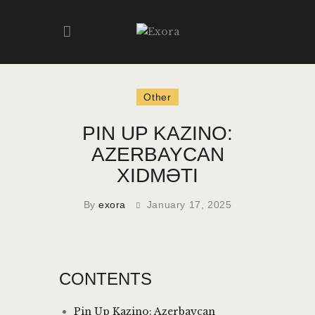
HOME
Other
ABOUT
PIN UP KAZINO:
PRODUCTS
AZERBAYCAN
GALLERY
XIDMƏTI
CONTACT
By
exora
January 17, 2025
CONTENTS
Pin Up Kazino: Azerbaycan