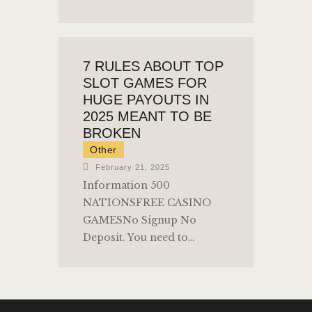
7 RULES ABOUT TOP
SLOT GAMES FOR
HUGE PAYOUTS IN
2025 MEANT TO BE
BROKEN
Other
February 21, 2025
Information 500
NATIONSFREE CASINO
GAMESNo Signup No
Deposit. You need to…