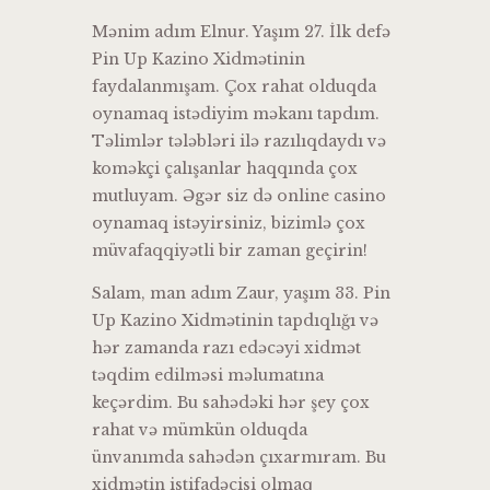
Mənim adım Elnur. Yaşım 27. İlk defə
Pin Up Kazino Xidmətinin
faydalanmışam. Çox rahat olduqda
oynamaq istədiyim məkanı tapdım.
Təlimlər tələbləri ilə razılıqdaydı və
koməkçi çalışanlar haqqında çox
mutluyam. Əgər siz də online casino
oynamaq istəyirsiniz, bizimlə çox
müvafaqqiyətli bir zaman geçirin!
Salam, man adım Zaur, yaşım 33. Pin
Up Kazino Xidmətinin tapdıqlığı və
hər zamanda razı edəcəyi xidmət
təqdim edilməsi məlumatına
keçərdim. Bu sahədəki hər şey çox
rahat və mümkün olduqda
ünvanımda sahədən çıxarmıram. Bu
xidmətin istifadəcisi olmaq