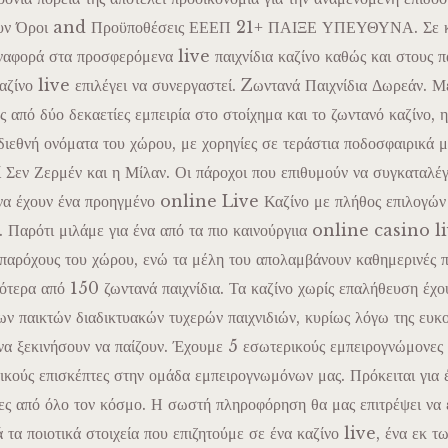
ύουν Όροι and Προϋποθέσεις ΕΕΕΠ 21+ ΠΑΙΞΕ ΥΠΕΥΘΥΝΑ. Σε κ
αναφορά στα προσφερόμενα live παιχνίδια καζίνο καθώς και στους 
καζίνο live επιλέγει να συνεργαστεί. Zωντανά Παιχνίδια Δωρεάν. 
ς από δύο δεκαετίες εμπειρία στο στοίχημα και το ζωντανό καζίνο,
διεθνή ονόματα του χώρου, με χορηγίες σε τεράστια ποδοσφαιρικά μ
 Σεν Ζερμέν και η Μίλαν. Οι πάροχοι που επιθυμούν να συγκαταλέγ
 να έχουν ένα προηγμένο online Live Καζίνο με πλήθος επιλογών
 Παρότι μιλάμε για ένα από τα πιο καινούργιια online casino li
 παρόχους του χώρου, ενώ τα μέλη του απολαμβάνουν καθημερινές 
ότερα από 150 ζωντανά παιχνίδια. Τα καζίνο χωρίς επαλήθευση έχο
ων παικτών διαδικτυακών τυχερών παιχνιδιών, κυρίως λόγω της ευκολ
να ξεκινήσουν να παίζουν. Έχουμε 5 εσωτερικούς εμπειρογνώμονες
ικούς επισκέπτες στην ομάδα εμπειρογνωμόνων μας. Πρόκειται για 
ες από όλο τον κόσμο. Η σωστή πληροφόρηση θα μας επιτρέψει να 
 τα ποιοτικά στοιχεία που επιζητούμε σε ένα καζίνο live, ένα εκ τ