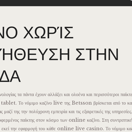
ΝΟ ΧΩΡΊΣ
ΉΘΕΥΣΗ ΣΤΗΝ
ΔΑ
νολογίας τα πάντα έχουν αλλάξει και ολοένα και περισσότεροι παίκτε
ο tablet. Το νόμιμο καζίνο live της Betsson βρίσκεται από το κ
ς μαζί της την πολύχρονη εμπειρία και τις εξαιρετικές της υπηρεσ
οφερμένος παίκτης στον κόσμο των online καζίνο. Στη συντριπτικ
ε εκεί την εφαρμογή του κάθε online live casino. Το νόμιμο καζ