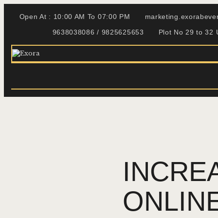
Open At : 10:00 AM To 07:00 PM
marketing.exorabev
9638038086 / 9825625653
Plot No 29 to 32 
INCRE
ONLIN