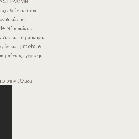
ΙΑΣ ΓΡΑΜΜΗ
χνιδιών από τοπ
ναδικά που
18+ Νέοι παίκτες
τζακ και το μπακαρά.
λλαγών και η mobile
ρα μπόνους εγγραφής