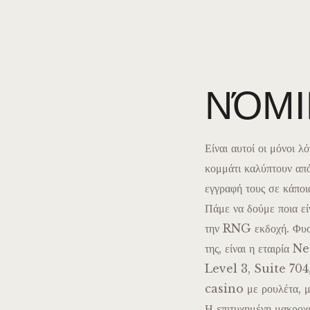
ΝΌΜΙ
Είναι αυτοί οι μόνοι λ
κομμάτι καλύπτουν από
εγγραφή τους σε κάποι
Πάμε να δούμε ποια είν
την RNG εκδοχή. Φυσικ
της, είναι η εταιρ
Level 3, Suite 704
casino με ρουλέτα, μ
Η επιτυχημένη μακροχρ