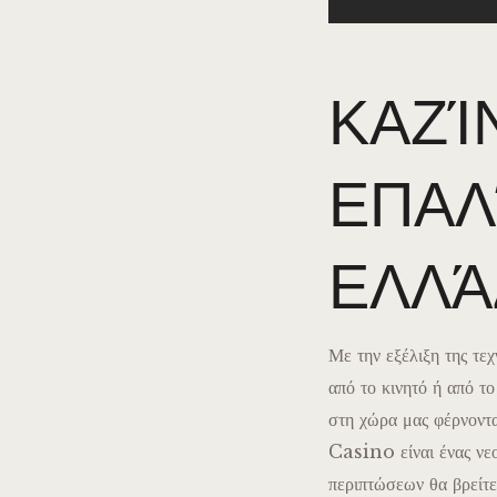
ΚΑΖΊ
ΕΠΑΛ
ΕΛΛΆ
Με την εξέλιξη της τεχ
από το κινητό ή από τ
στη χώρα μας φέρνοντα
Casino είναι ένας νε
περιπτώσεων θα βρείτ