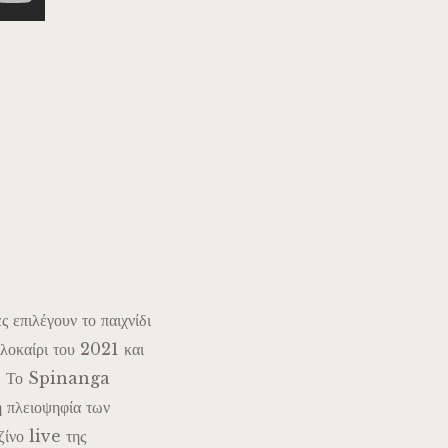
ς επιλέγουν το παιχνίδι
αλοκαίρι του 2021 και
ίες. Το Spinanga
ή πλειοψηφία των
ίνο live της