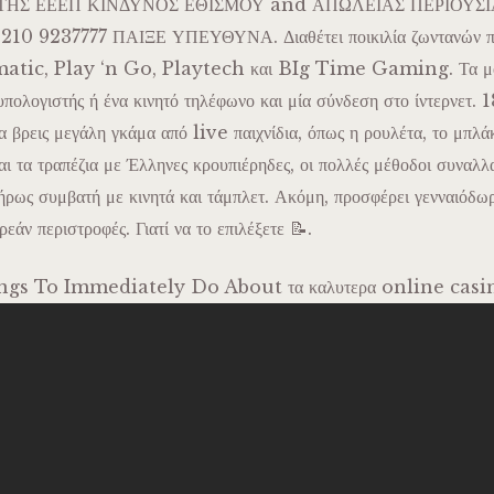
ΤΗΣ ΕΕΕΠ ΚΙΝΔΥΝΟΣ ΕΘΙΣΜΟΥ and ΑΠΩΛΕΙΑΣ ΠΕΡΙΟΥΣ
0 9237777 ΠΑΙΞΕ ΥΠΕΥΘΥΝΑ. Διαθέτει ποικιλία ζωντανών παι
matic, Play ‘n Go, Playtech και BIg Time Gaming. Τα μο
 υπολογιστής ή ένα κινητό τηλέφωνο και μία σύνδεση στο ίντερνετ. 
ρεις μεγάλη γκάμα από live παιχνίδια, όπως η ρουλέτα, το μπλάκ
ίναι τα τραπέζια με Έλληνες κρουπιέρηδες, οι πολλές μέθοδοι συνα
ήρως συμβατή με κινητά και τάμπλετ. Ακόμη, προσφέρει γενναιόδω
άν περιστροφές. Γιατί να το επιλέξετε 📝.