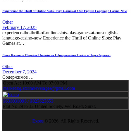
Experience the Thrill of Online Slots: Play Games at Our English Language Casino Now
Other
February 17, 2025
experience-the-thrill-of-online-slots-play-games-at-our-english-
language-casino-now Experience the Thrill of Online Slots: Play
Games at…
Pinco Казино – Играйте Онлайн на Официальном Сайте и Через Зеркало
Other
December 7, 2024
Содержимое …
Open At : 10:00 AM To 07:00 PM
marketing.exorabeverages@gmail.com
9638038086 / 9825625653
Plot No 29 to 32 United Society, Ved Road, Surat.
Exora
© 2026. All Rights Reserved.