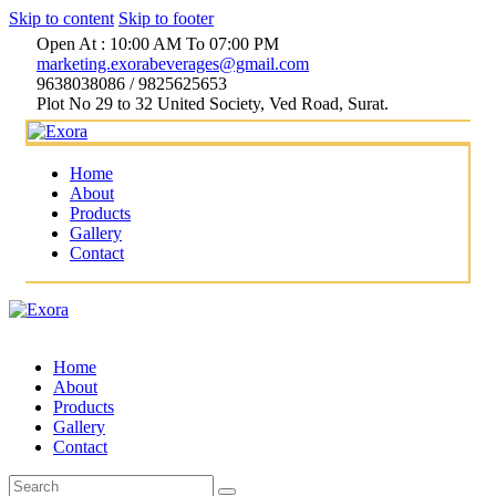
Skip to content
Skip to footer
Open At : 10:00 AM To 07:00 PM
marketing.exorabeverages@gmail.com
9638038086 / 9825625653
Plot No 29 to 32 United Society, Ved Road, Surat.
Home
About
Products
Gallery
Contact
Home
About
Products
Gallery
Contact