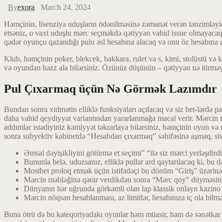
By
exora
March 24, 2024
Həmçinin, lisenziya uduşların ödənilməsinə zəmanət verən tənzimləyici 
etsəniz, o vaxt uduşlu mərc seçməkdə qətiyyən vahid issue olmayacaq
qədər oyunçu qazandığı pulu əsl hesabına alacaq və onu öz hesabına çı
Klub, həmçinin poker, blekcek, bakkara, rulet və s, kimi, stolüstü və 
və oyundan həzz ala bilərsiniz. Özünüz düşünün – qətiyyən nə itirməy
Pul Çıxarmaq üçün Nə Görmək Lazımdır
Bundan sonra xidmətin elliklə funksiyaları açılacaq və siz bet-lərdə 
daha vahid qeydiyyat variantından yararlanmağa macal verir. Mərcin 
addımlar istədiyiniz kəmiyyət təkrarlaya bilərsiniz, həmçinin oyun və
sonra subyektiv kabinetdə “Hesabdan çıxarmaq” səhifəsinə aşmaq, sis
Əmsal dəyişikliyini götürmə et seçimi” “ilə siz mərci yerləşdir
Bununla belə, uduzsanız, elliklə pullar ard qaytarılacaq ki, bu d
Mostbet proloq etmək üçün istifadəçi bu dönüm “Giriş” üzərinə 
Mərcin məbləğinə qərar verdikdən sonra “Mərc qoy” düyməsinə b
Dünyanın hər uğrunda görkəmli olan lap klassik onlayn kazino 
Mərcin nöqsan hesablanması, az limitlər, hesabınıza iç ola bil
Buna ötrü də bu kateqoriyadakı oyunlar həm müasir, həm də sənətkar 