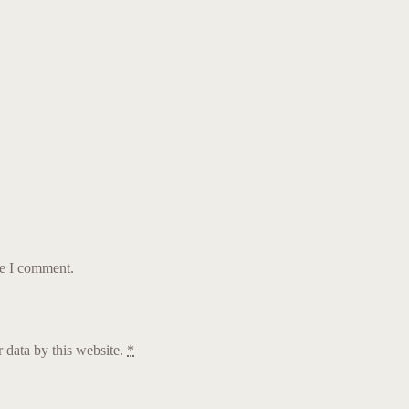
me I comment.
 data by this website.
*