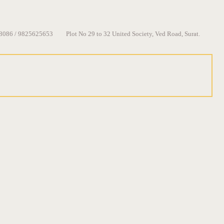
8086 / 9825625653
Plot No 29 to 32 United Society, Ved Road, Surat.