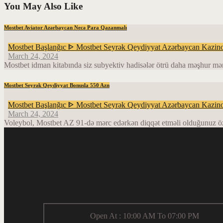
You May Also Like
Mostbet Aviator Azərbaycan Necə Para Qazanmalı
Mostbet Başlanğıc ᐈ Mostbet Seyrək Qeydiyyat Azərbaycan Kazino
March 24, 2024
Mostbet idman kitabında siz subyektiv hadisələr ötrü daha məşhur m
Mostbet Seyrək Qeydiyyat Bonusla 550 Azn
Mostbet Başlanğıc ᐈ Mostbet Seyrək Qeydiyyat Azərbaycan Kazino
March 24, 2024
Voleybol, Mostbet AZ 91-də mərc edərkən diqqət etməli olduğunuz
Open At : 10:00 AM To 07:00 PM