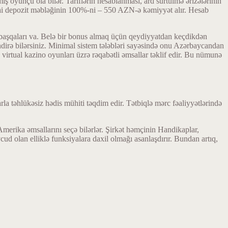
oyunçu ola bilər. Tariflərin hesablanması, ard sürtülmə ərizələrinin
dai depozit məbləğinin 100%-ni – 550 AZN-ə kəmiyyət alır. Hesab
aşqaları va. Belə bir bonus almaq üçün qeydiyyatdan keçdikdən
dirə bilərsiniz. Minimal sistem tələbləri sayəsində onu Azərbaycandan
irtual kazino oyunları üzrə rəqabətli əmsallar təklif edir. Bu nümunə
rla təhlükəsiz hədis mühiti təqdim edir. Tətbiqlə mərc fəaliyyətlərində
Amerika əmsallarını seçə bilərlər. Şirkət həmçinin Handikaplar,
 olan elliklə funksiyalara daxil olmağı asanlaşdırır. Bundan artıq,