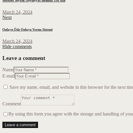
Mostbet Seyrək Qeydiyyat Bonusla 550 Azn
March 24, 2024
Next
Onlayn Ödə Onlayn Vermə Sistemi
March 24, 2024
Hide comments
Leave a comment
Name
E-mail
Save my name, email, and website in this browser for the next ti
Comment
By using this form you agree with the storage and handling of your