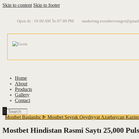
Skip to content
Skip to footer
Open At : 10:00 AM To 07:00 PM
marketing.exorabeverages@gmai
Home
About
Products
Gallery
Contact
Mostbet Başlanğıc ᐈ Mostbet Seyrək Qeydiyyat Azərbaycan Kazino
Mostbet Hindistan Rəsmi Saytı 25,000 Pul