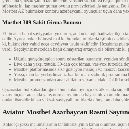
yox daha yüksək şəraiti təqdim edir. Mostbet slotları və başqa qumar oy
şübhəsiz ki, lap məşhur qumar oyunu provayderləri ilə tanışsınız. Bu 
Mostbet AZ bukmeker kontoru azərbaycanlı oyunçular üçün daha yaxş
Mostbet 309 Sakit Girmə Bonusu
Ehtimallar babat səviyyədən yuxarıdır, ən təmtəraqlı hadisələr üçün 
edilir. Ayrıca poker bölməsi mal ki, burada turnirlərdə iştirak edə 
ki, bukmeyker vahid neçə qeydiyyat üsulu təklif edir. Hesabıma pul 
verdi. Seçdiyiniz metoddan bağlı olmayaraq arxayın ola bilərsiniz ki,
Uğurla quraşdırdıqdan sonra göstərilən parametri yenidən söndür
Live daha yaxşı xəttdir, 30-dan çox idman, var-yox futbolda dey
Mostbet platformasında sizə gözləyən maraqlı və mənəvi təəcc
Yaxşı, mərclər yerləşdirsəniz, hər bir mərc sadiqlik proqramına b
Mostbet promosyonları ana səhifənin yuxarısındakı Təkliflər se
Qazaxıstan bot xəbərdarlığına abunə olan oyunçu öz ölkəsində siqnalla
və oyunçular arasında yarış normal oyunu ən həyəcanlı və unudulmaz e
ondan ibarətdir ki, ən yüksək səviyyəli turnirlərdə dünyanın daha yüksək
Aviator Mostbet Azərbaycan Rəsmi Saytın
İstifadəçi şəxsi məlumatlarının təhlükəsizliyinin təmin olunması üçün