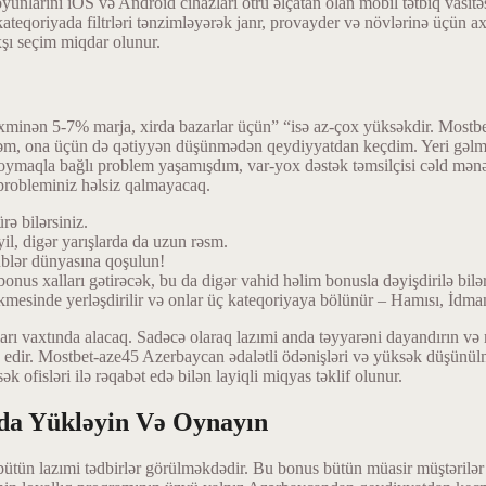
unlarını iOS və Android cihazları ötrü əlçatan olan mobil tətbiq vasitəs
kateqoriyada filtrləri tənzimləyərək janr, provayder və növlərinə üçün 
ı seçim miqdar olunur.
təxminən 5-7% marja, xirda bazarlar üçün” “isə az-çox yüksəkdir. Most
bilərəm, ona üçün də qətiyyən düşünmədən qeydiyyatdan keçdim. Yeri gə
qoymaqla bağlı problem yaşamışdım, var-yox dəstək təmsilçisi cəld mən
 probleminiz həlsiz qalmayacaq.
ə bilərsiniz.
il, digər yarışlarda da uzun rəsm.
üblər dünyasına qoşulun!
onus xalları gətirəcək, bu da digər vahid həlim bonusla dəyişdirilə bilər
kmesinde yerləşdirilir və onlar üç kateqoriyaya bölünür – Hamısı, İdm
rı vaxtında alacaq. Sadəcə olaraq lazımi anda təyyarəni dayandırın və 
dir. Mostbet-aze45 Azerbaycan ədalətli ödənişləri və yüksək düşünülmü
 ofisləri ilə rəqabət edə bilən layiqli miqyas təklif olunur.
da Yükləyin Və Oynayın
 bütün lazımi tədbirlər görülməkdədir. Bu bonus bütün müasir müştərilər