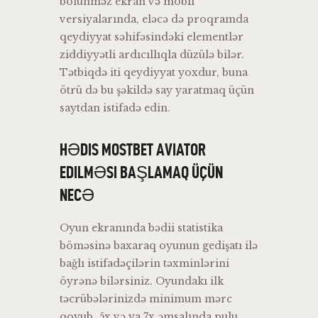
bölünməz ekran və mobil
versiyalarında, eləcə də proqramda
qeydiyyat səhifəsindəki elementlər
ziddiyyətli ardıcıllıqla düzülə bilər.
Tətbiqdə iti qeydiyyat yoxdur, buna
ötrü də bu şəkildə say yaratmaq üçün
saytdan istifadə edin.
HƏDIS MOSTBET AVIATOR
EDILMƏSI BAŞLAMAQ ÜÇÜN
NECƏ
Oyun ekranında bədii statistika
böməsinə baxaraq oyunun gedişatı ilə
bağlı istifadəçilərin təxminlərini
öyrənə bilərsiniz. Oyundakı ilk
təcrübələrinizdə minimum mərc
qoyub, 5x və ya 7x əmsalında pulu