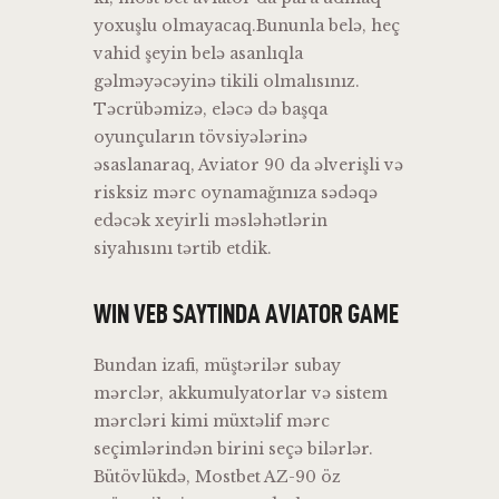
yoxuşlu olmayacaq.Bununla belə, heç
vahid şeyin belə asanlıqla
gəlməyəcəyinə tikili olmalısınız.
Təcrübəmizə, eləcə də başqa
oyunçuların tövsiyələrinə
əsaslanaraq, Aviator 90 da əlverişli və
risksiz mərc oynamağınıza sədəqə
edəcək xeyirli məsləhətlərin
siyahısını tərtib etdik.
WIN VEB SAYTINDA AVIATOR GAME
Bundan izafi, müştərilər subay
mərclər, akkumulyatorlar və sistem
mərcləri kimi müxtəlif mərc
seçimlərindən birini seçə bilərlər.
Bütövlükdə, Mostbet AZ-90 öz