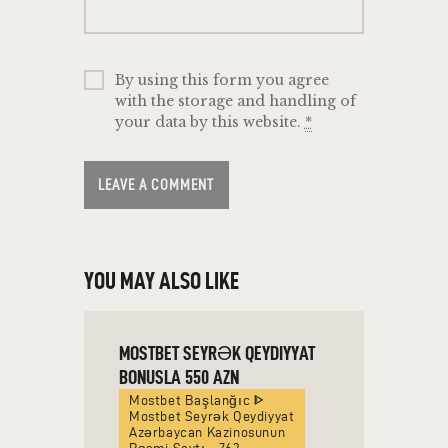
By using this form you agree
with the storage and handling of
your data by this website.
*
YOU MAY ALSO LIKE
MOSTBET SEYRƏK QEYDIYYAT
BONUSLA 550 AZN
Mostbet Başlanğıc ᐈ
Mostbet Seyrək Qeydiyyat
Azərbaycan Kazinosunun