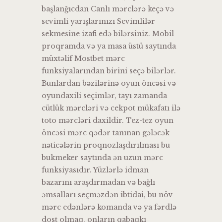
başlanğıcdan Canlı mərclərə keçə və
sevimli yarışlarınızı Sevimlilər
sekmesine izafi edə bilərsiniz. Mobil
proqramda və ya masa üstü saytında
müxtəlif Mostbet mərc
funksiyalarından birini seçə bilərlər.
Bunlardan bəzilərinə oyun öncəsi və
oyundaxili seçimlər, tayı zamanda
cütlük mərcləri və cekpot mükafatı ilə
toto mərcləri daxildir. Tez-tez oyun
öncəsi mərc qədər tanınan gələcək
nəticələrin proqnozlaşdırılması bu
bukmeker saytında ən uzun mərc
funksiyasıdır. Yüzlərlə idman
bazarını araşdırmadan və bağlı
əmsalları seçməzdən ibtidai, bu növ
mərc edənlərə komanda və ya fərdlə
dost olmaq, onların qabaqkı