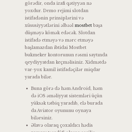
görədir, onda izafi qətiyyən nə
yoxdur. Demo rejimi slotdan
istifadənin prinsiplərini və
xüsusiyyətlərini əlbəəl
mostbet
başa
düşməyə kömək edəcək. Slotdan
istifadə etməyə və mərc etməyə
başlamazdan ibtidai Mostbet
bukmeker kontorunun rəsmi saytında
qeydiyyatdan keçməlisiniz. Xidmətdə
var-yox kamil istifadəçilər miqdar
yarada bilər.
Buna görə də həm Android, həm
də iOS əməliyyat sistemləri üçün
yüksək tətbiq yaradıb, elə burada
da Aviator oyununu oynaya
bilərsiniz.
Əlavə olaraq çoxaldıcı hədis