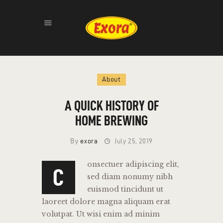
HOME
About
ABOUT
PRODUCTS
A QUICK HISTORY OF
GALLERY
HOME BREWING
CONTACT
By
exora
July 25, 2019
onsectuer adipiscing elit,
C
sed diam nonumy nibh
euismod tincidunt ut
laoreet dolore magna aliquam erat
volutpat. Ut wisi enim ad minim