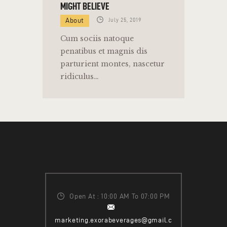
MIGHT BELIEVE
About
July 25, 2019
Cum sociis natoque
penatibus et magnis dis
parturient montes, nascetur
ridiculus…
Open At : 10:00 AM To 07:00 PM
marketing.exorabeverages@gmail.c