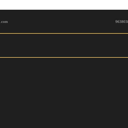
l.com
963803