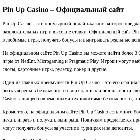
Pin Up Casino – Официальный сайт
Pin Up Casino – это популярный онлайн-казино, которое предл
развлекательных игр и высокие ставки. Официальный сайт Pin U
в любимые игры, получать бонусы и выигрывать реальные ден
На официальном сайте Pin Up Casino вы можете найти более 3 
игры от NetEnt, Microgaming и Pragmatic Play. Игроки могут вы
слоты, карточные игры, рулетку, покер и другие.
Один из главных преимуществ Pin Up Casino – это его официаль
быть уверены в безопасности своих данных и безопасности св
Casino защищен современными технологиями безопасности, что
Кроме того, на официальном сайте Pin Up Casino есть много б
начать играть и получать выигрыш. Новичкам предлагается пр
могут получать бонусы за участие в турнирах и за депозиты.