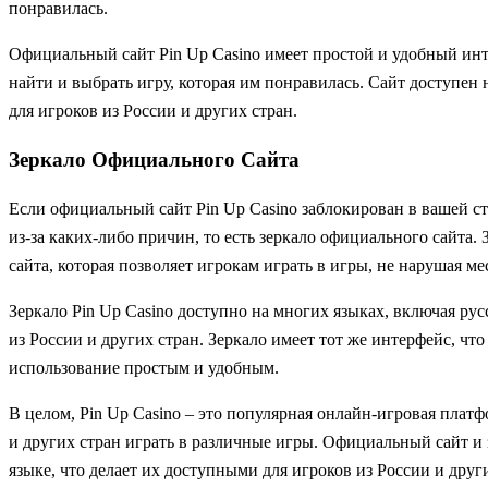
понравилась.
Официальный сайт Pin Up Casino имеет простой и удобный инт
найти и выбрать игру, которая им понравилась. Сайт доступен 
для игроков из России и других стран.
Зеркало Официального Сайта
Если официальный сайт Pin Up Casino заблокирован в вашей ст
из-за каких-либо причин, то есть зеркало официального сайта.
сайта, которая позволяет игрокам играть в игры, не нарушая м
Зеркало Pin Up Casino доступно на многих языках, включая рус
из России и других стран. Зеркало имеет тот же интерфейс, что
использование простым и удобным.
В целом, Pin Up Casino – это популярная онлайн-игровая платф
и других стран играть в различные игры. Официальный сайт и 
языке, что делает их доступными для игроков из России и друг