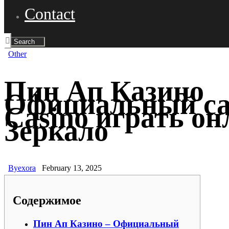
Contact
Other
Пин Ап Казино
Официальный сай
Casino играть он
Зеркало
By
exora
February 13, 2025
Содержимое
Пин Ап Казино – Официальный