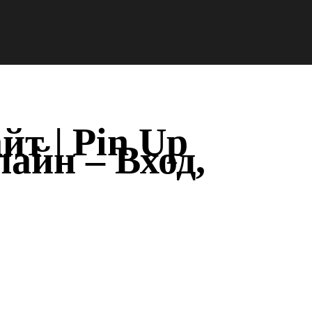
т | Pin Up
лайн – Вход,