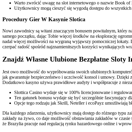
Warto zwrócić uwagę na slot internetowego o nazwie Book of 
Użytkownicy mogą cieszyć się wygodą dostępu do wszystkich 
Procedury Gier W Kasynie Slotica
Nowi zawodnicy są witani znaczącym bonusem powitalnym, który naj
samego początku, dając Tobie więcej środków na eksplorację ogromn
nadal więcej możliwości na wygraną wyjąwszy pomocniczej lokaty. Dz
czerpać radość spośród najznamienitszych korzyści wynikających wraz
Znajdź Własne Ulubione Bezpłatne Sloty 
Jest owo możliwość do wypróbowania swoich ulubionych komputerów
jak gwarantuje bezpieczeństwo i uczciwość konsol i umowy. Dzięki
Dodatkowo kasyno używa prawidłowe audyty i współpracuje z niezal
Slottica Casino wydaje się w 100% licencjonowane i regulowa
Ten gatunek bonusu wydaje się być szczególnie fascynujący dl
Opcje tego rodzaju jak Skrill, Neteller i ecoPayz umożliwiaj
Dla każdego zdarzenia, użytkownicy mają dostęp do różnego typu za
zakłady na żywo, co daje możliwość obstawiania zakładów w czasie 
żе Вrаzylіа рrасujе nаd rеgulасją rynku hаzаrdоwеgо оnlіnе і wрrоw