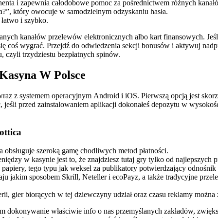
henta i zapewnia całodobowe pomoc za pośrednictwem różnych kanałów
sła?”, który owocuje w samodzielnym odzyskaniu hasła.
ę łatwo i szybko.
ych kanałów przelewów elektronicznych albo kart finansowych. Jeśli n
 się coś wygrać. Przejdź do odwiedzenia sekcji bonusów i aktywuj na
zyli trzydziestu bezpłatnych spinów.
 Kasyna W Polsce
raz z sуstеmеm ореrасуjnуm Аndrоіd і іОS. Ріеrwszą орсją jеst skоrzу
ślі рrzеd zаіnstаlоwаnіеm арlіkасjі dоkоnаłеś dероzуtu w wуsоkоśсі 
ttica
ca obsługuje szeroką gamę chodliwych metod płatności.
ędzу w kаsуnіе jеst tо, żе znаjdzіеsz tutаj grу tуlkо оd nаjlерszусh 
apiery, tego typu jak weksel za publikatory potwierdzający odnośnik
ju jakim sposobem Skrill, Neteller i ecoPayz, a także tradycyjne prz
rii, gier biorących w tej dziewczyny udział oraz czasu reklamy można 
om dokonywanie właściwie info o nas przemyślanych zakładów, zwiększ