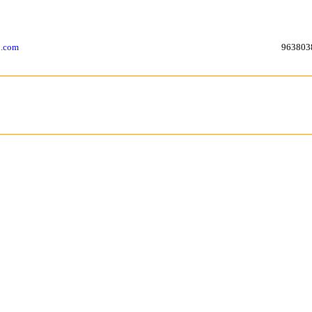
l.com
963803