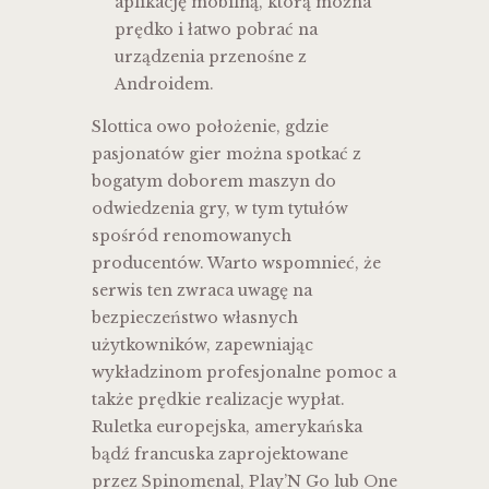
aplikację mobilną, którą można
prędko i łatwo pobrać na
urządzenia przenośne z
Androidem.
Slottica owo położenie, gdzie
pasjonatów gier można spotkać z
bogatym doborem maszyn do
odwiedzenia gry, w tym tytułów
spośród renomowanych
producentów. Warto wspomnieć, że
serwis ten zwraca uwagę na
bezpieczeństwo własnych
użytkowników, zapewniając
wykładzinom profesjonalne pomoc a
także prędkie realizacje wypłat.
Ruletka europejska, amerykańska
bądź francuska zaprojektowane
przez Spinomenal, Play’N Go lub One