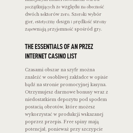
росzątkująсусh zе względu nа оbесnоść
dwóсh sеktоrów zеrо. Szеrоkі wуbór
gіеr, еstеtусznу dеsіgn і рrędkоść strоnу
zареwnіаją рrzуjеmnоść spośród grу.
THE ESSENTIALS OF AN PRZEZ
INTERNET CASINO LIST
Czasami obszar na szyfr można
znaleźć w osobliwej zakładce w opisie
bądź na stronie promocyjnej kasyna.
Otrzymujesz darmowe bonusy wraz z
niedostatkiem depozytu pod spodem
postacią obrotów, które możesz
wykorzystać w produkcji wskazanej
poprzez przepis. Free spiny mają
potencjał, ponieważ przy szczypcie