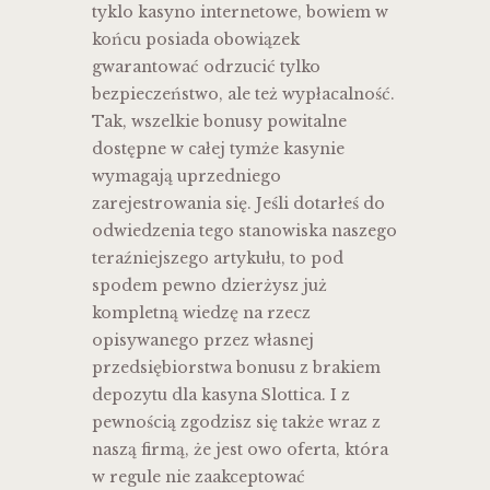
tyklo kasyno internetowe, bowiem w
końcu posiada obowiązek
gwarantować odrzucić tylko
bezpieczeństwo, ale też wypłacalność.
Tak, wszelkie bonusy powitalne
dostępne w całej tymże kasynie
wymagają uprzedniego
zarejestrowania się. Jeśli dotarłeś do
odwiedzenia tego stanowiska naszego
teraźniejszego artykułu, to pod
spodem pewno dzierżysz już
kompletną wiedzę na rzecz
opisywanego przez własnej
przedsiębiorstwa bonusu z brakiem
depozytu dla kasyna Slottica. I z
pewnością zgodzisz się także wraz z
naszą firmą, że jest owo oferta, która
w regule nie zaakceptować