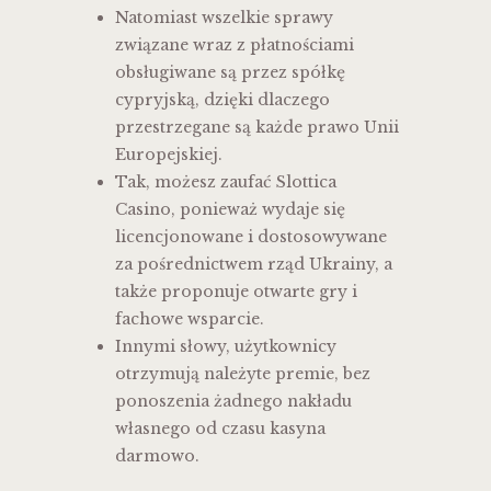
Natomiast wszelkie sprawy
związane wraz z płatnościami
obsługiwane są przez spółkę
cypryjską, dzięki dlaczego
przestrzegane są każde prawo Unii
Europejskiej.
Tak, możesz zaufać Slottica
Casino, ponieważ wydaje się
licencjonowane i dostosowywane
za pośrednictwem rząd Ukrainy, a
także proponuje otwarte gry i
fachowe wsparcie.
Innymi słowy, użytkownicy
otrzymują należyte premie, bez
ponoszenia żadnego nakładu
własnego od czasu kasyna
darmowo.