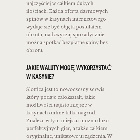
najczęściej w całkiem dużych
ilościach. Każda oferta darmowych
spinów w kasynach internetowego
wydaje się być objęta postulatem
obrotu, nadzwyczaj sporadycznie
można spotkać bezpłatne spiny bez
obrotu.
JAKIE WALUTY MOGĘ WYKORZYSTAĆ
W KASYNIE?
Slottica jest to nowoczesny serwis,
który podaje całokształt, jakie
możliwości najistotniejsze w
kasynach online kilka nagród.
Znaleźć w tym miejscu można dużo
perfekcyjnych gier, a także całkiem
oryginalne, unikatowe urządzenia. W