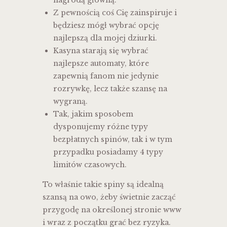
Z pewnością coś Cię zainspiruje i
będziesz mógł wybrać opcję
najlepszą dla mojej dziurki.
Kasyna starają się wybrać
najlepsze automaty, które
zapewnią fanom nie jedynie
rozrywkę, lecz także szansę na
wygraną.
Tak, jakim sposobem
dysponujemy różne typy
bezpłatnych spinów, tak i w tym
przypadku posiadamy 4 typy
limitów czasowych.
To właśnie takie spiny są idealną
szansą na owo, żeby świetnie zacząć
przygodę na określonej stronie www
i wraz z początku grać bez ryzyka.