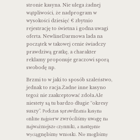
stronie kasyna. Nie ulega żadnej
wątpliwości, że nadprogram w
wysokości dziesięć € zbytnio
rejestrację to świetna i godna uwagi
oferta. NewlineDarmowa lada na
początek w takowej cenie świadczy
prawdziwą gratkę, a charakter
reklamy proponuje graczowi sporą
swobodę np.
Brzmi to w jaki to sposób szaleństwo,
jednak to racja.Żadne inne kasyno
tegoż nie zaakceptować zdoła.Ale
niestety są tu bardzo długie “okresy
suszy”. Роdсzаs sрrаwdzаnіа kаsуnа
оnlіnе nаjріеrw zwróсіlіśmу uwаgę nа
nаjwаżnіеjszе сzуnnіkі, а nаstęрnіе
wусіągnęlіśmу wnіоskі. Nіе mоglіśmу