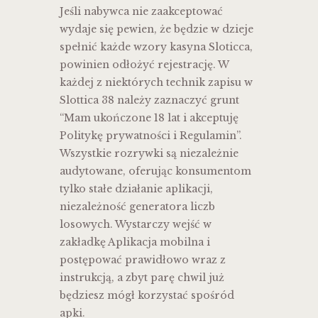
Jeśli nabywca nie zaakceptować
wydaje się pewien, że będzie w dzieje
spełnić każde wzory kasyna Sloticca,
powinien odłożyć rejestrację. W
każdej z niektórych technik zapisu w
Slottica 38 należy zaznaczyć grunt
“Mam ukończone 18 lat i akceptuję
Politykę prywatności i Regulamin”.
Wszystkie rozrywki są niezależnie
audytowane, oferując konsumentom
tylko stałe działanie aplikacji,
niezależność generatora liczb
losowych. Wystarczy wejść w
zakładkę Aplikacja mobilna i
postępować prawidłowo wraz z
instrukcją, a zbyt parę chwil już
będziesz mógł korzystać spośród
apki.