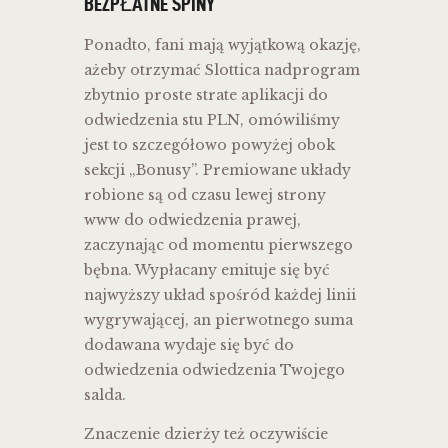
BEZPŁATNE SPINY
Ponadto, fani mają wyjątkową okazję,
ażeby otrzymać Slottica nadprogram
zbytnio proste strate aplikacji do
odwiedzenia stu PLN, omówiliśmy
jest to szczegółowo powyżej obok
sekcji „Bonusy”. Premiowane układy
robione są od czasu lewej strony
www do odwiedzenia prawej,
zaczynając od momentu pierwszego
bębna. Wypłacany emituje się być
najwyższy układ spośród każdej linii
wygrywającej, an pierwotnego suma
dodawana wydaje się być do
odwiedzenia odwiedzenia Twojego
salda.
Znaczenie dzierży też oczywiście