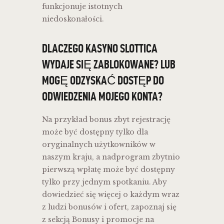
funkcjonuje istotnych
niedoskonałości.
DLACZEGO KASYNO SLOTTICA
WYDAJE SIĘ ZABLOKOWANE? LUB
MOGĘ ODZYSKAĆ DOSTĘP DO
ODWIEDZENIA MOJEGO KONTA?
Na przykład bonus zbyt rejestrację
może być dostępny tylko dla
oryginalnych użytkowników w
naszym kraju, a nadprogram zbytnio
pierwszą wpłatę może być dostępny
tylko przy jednym spotkaniu. Aby
dowiedzieć się więcej o każdym wraz
z ludzi bonusów i ofert, zapoznaj się
z sekcją Bonusy i promocje na