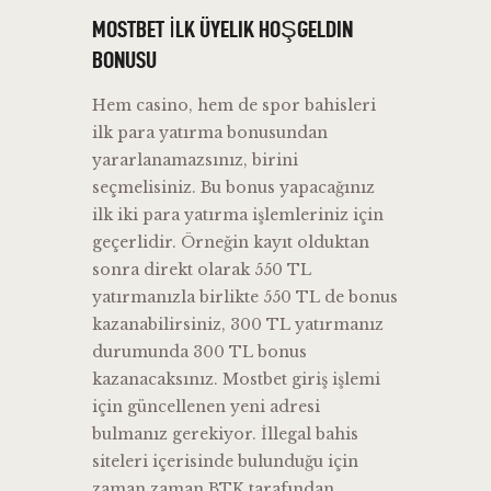
MOSTBET İLK ÜYELIK HOŞGELDIN
BONUSU
Hem casino, hem de spor bahisleri
ilk para yatırma bonusundan
yararlanamazsınız, birini
seçmelisiniz. Bu bonus yapacağınız
ilk iki para yatırma işlemleriniz için
geçerlidir. Örneğin kayıt olduktan
sonra direkt olarak 550 TL
yatırmanızla birlikte 550 TL de bonus
kazanabilirsiniz, 300 TL yatırmanız
durumunda 300 TL bonus
kazanacaksınız. Mostbet giriş işlemi
için güncellenen yeni adresi
bulmanız gerekiyor. İllegal bahis
siteleri içerisinde bulunduğu için
zaman zaman BTK tarafından