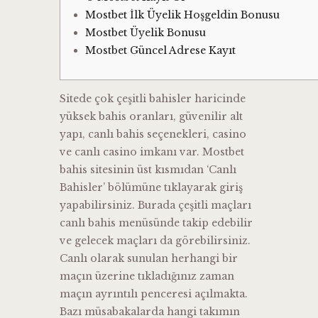
Mostbet İlk Üyelik Hoşgeldin Bonusu
Mostbet Üyelik Bonusu
Mostbet Güncel Adrese Kayıt
Sitede çok çeşitli bahisler haricinde
yüksek bahis oranları, güvenilir alt
yapı, canlı bahis seçenekleri, casino
ve canlı casino imkanı var. Mostbet
bahis sitesinin üst kısmıdan ‘Canlı
Bahisler’ bölümüne tıklayarak giriş
yapabilirsiniz. Burada çeşitli maçları
canlı bahis menüsünde takip edebilir
ve gelecek maçları da görebilirsiniz.
Canlı olarak sunulan herhangi bir
maçın üzerine tıkladığınız zaman
maçın ayrıntılı penceresi açılmakta.
Bazı müsabakalarda hangi takımın