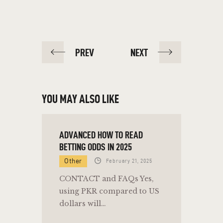
PREV
NEXT
YOU MAY ALSO LIKE
ADVANCED HOW TO READ
BETTING ODDS IN 2025
Other
February 21, 2025
CONTACT and FAQs Yes,
using PKR compared to US
dollars will…