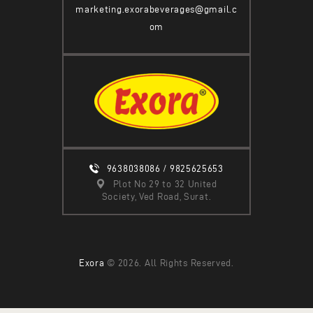
marketing.exorabeverages@gmail.c
om
9638038086 / 9825625653
Plot No 29 to 32 United
Society, Ved Road, Surat.
Exora
© 2026. All Rights Reserved.