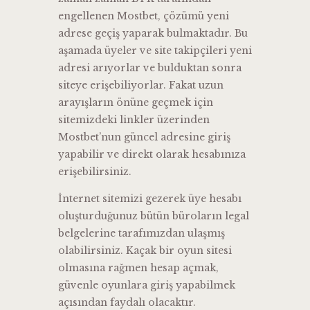
engellenen Mostbet, çözümü yeni
adrese geçiş yaparak bulmaktadır. Bu
aşamada üyeler ve site takipçileri yeni
adresi arıyorlar ve bulduktan sonra
siteye erişebiliyorlar. Fakat uzun
arayışların önüne geçmek için
sitemizdeki linkler üzerinden
Mostbet’nun güncel adresine giriş
yapabilir ve direkt olarak hesabınıza
erişebilirsiniz.
İnternet sitemizi gezerek üye hesabı
oluşturduğunuz bütün büroların legal
belgelerine tarafımızdan ulaşmış
olabilirsiniz. Kaçak bir oyun sitesi
olmasına rağmen hesap açmak,
güvenle oyunlara giriş yapabilmek
açısından faydalı olacaktır.