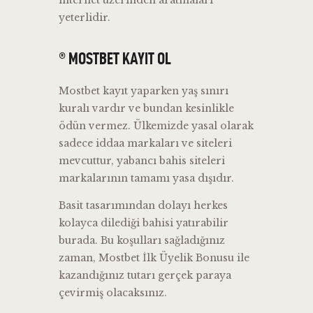
yeterlidir.
®️ MOSTBET KAYIT OL
Mostbet kayıt yaparken yaş sınırı
kuralı vardır ve bundan kesinlikle
ödün vermez. Ülkemizde yasal olarak
sadece iddaa markaları ve siteleri
mevcuttur, yabancı bahis siteleri
markalarının tamamı yasa dışıdır.
Basit tasarımından dolayı herkes
kolayca dilediği bahisi yatırabilir
burada. Bu koşulları sağladığınız
zaman, Mostbet İlk Üyelik Bonusu ile
kazandığınız tutarı gerçek paraya
çevirmiş olacaksınız.