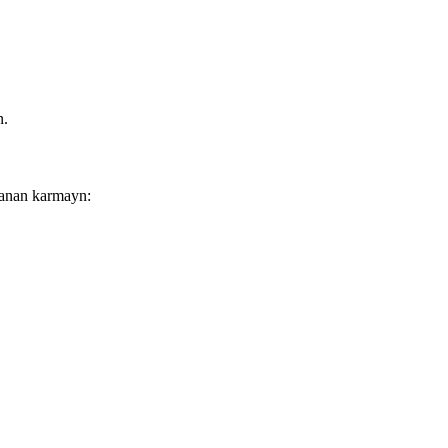
n.
olanan karmayn: