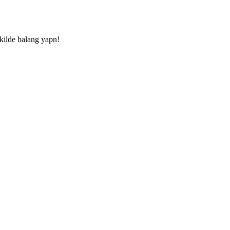
ekilde balang yapn!