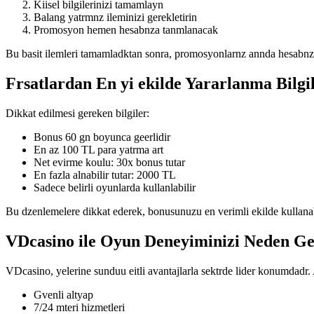
Kiisel bilgilerinizi tamamlayn
Balang yatrmnz ileminizi gerekletirin
Promosyon hemen hesabnza tanmlanacak
Bu basit ilemleri tamamladktan sonra, promosyonlarnz annda hesabnza 
Frsatlardan En yi ekilde Yararlanma Bilgil
Dikkat edilmesi gereken bilgiler:
Bonus 60 gn boyunca geerlidir
En az 100 TL para yatrma art
Net evirme koulu: 30x bonus tutar
En fazla alnabilir tutar: 2000 TL
Sadece belirli oyunlarda kullanlabilir
Bu dzenlemelere dikkat ederek, bonusunuzu en verimli ekilde kullanabi
VDcasino ile Oyun Deneyiminizi Neden Gel
VDcasino, yelerine sunduu eitli avantajlarla sektrde lider konumdadr. 
Gvenli altyap
7/24 mteri hizmetleri