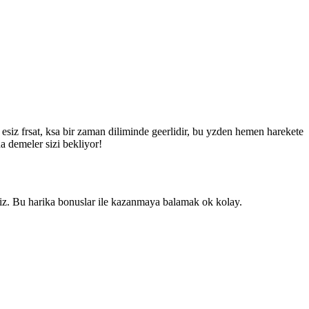
 esiz frsat, ksa bir zaman diliminde geerlidir, bu yzden hemen harekete
a demeler sizi bekliyor!
siniz. Bu harika bonuslar ile kazanmaya balamak ok kolay.