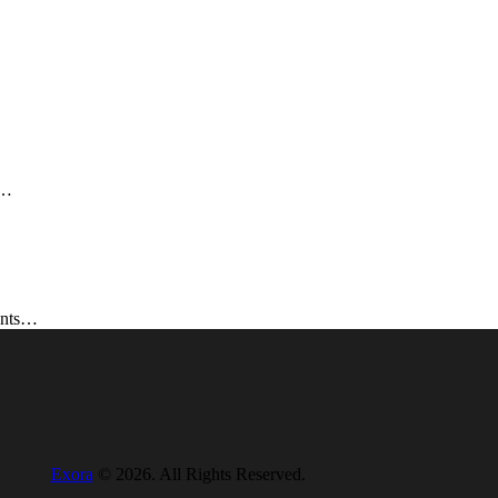
d…
ents…
Exora
© 2026. All Rights Reserved.