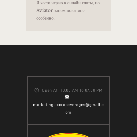
Я часто играю в онлайн слоты, но
Aviator запомнился мне
особенно…
Open At : 10:00 AM To 07:00 PM
marketing.exorabeverages@gmail.c
om