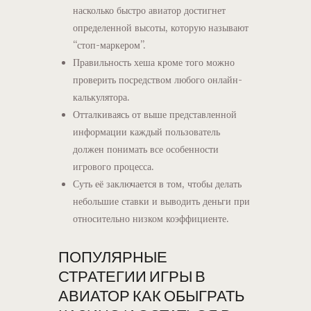
насколько быстро авиатор достигнет
определенной высоты, которую называют
“стоп-маркером”.
Правильность хеша кроме того можно
проверить посредством любого онлайн-
калькулятора.
Отталкиваясь от выше представленной
информации каждый пользователь
должен понимать все особенности
игрового процесса.
Суть её заключается в том, чтобы делать
небольшие ставки и выводить деньги при
относительно низком коэффициенте.
ПОПУЛЯРНЫЕ
СТРАТЕГИИ ИГРЫ В
АВИАТОР КАК ОБЫГРАТЬ