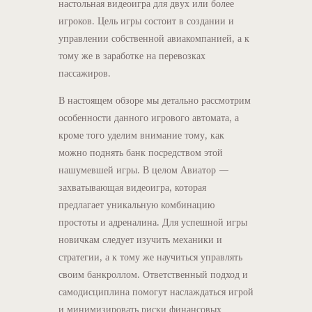
настольная видеоигра для двух или более
игроков. Цель игры состоит в создании и
управлении собственной авиакомпанией, а к
тому же в заработке на перевозках
пассажиров.
В настоящем обзоре мы детально рассмотрим
особенности данного игрового автомата, а
кроме того уделим внимание тому, как
можно поднять банк посредством этой
нашумевшей игры. В целом Авиатор —
захватывающая видеоигра, которая
предлагает уникальную комбинацию
простоты и адреналина. Для успешной игры
новичкам следует изучить механики и
стратегии, а к тому же научиться управлять
своим банкроллом. Ответственный подход и
самодисциплина помогут наслаждаться игрой
и минимизировать риски финансовых