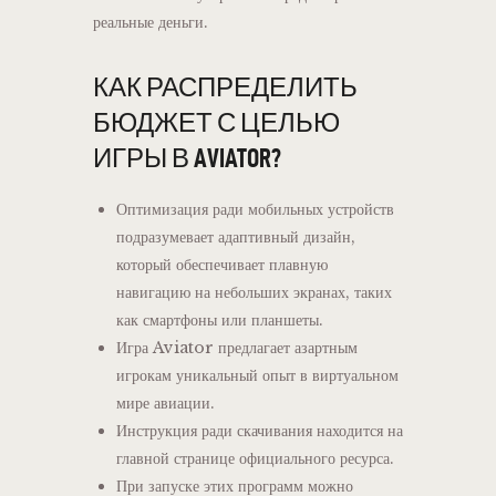
реальные деньги.
КАК РАСПРЕДЕЛИТЬ
БЮДЖЕТ С ЦЕЛЬЮ
ИГРЫ В AVIATOR?
Оптимизация ради мобильных устройств
подразумевает адаптивный дизайн,
который обеспечивает плавную
навигацию на небольших экранах, таких
как смартфоны или планшеты.
Игра Aviator предлагает азартным
игрокам уникальный опыт в виртуальном
мире авиации.
Инструкция ради скачивания находится на
главной странице официального ресурса.
При запуске этих программ можно