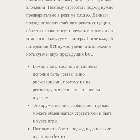
вложений. Поэтому отработать подход нужно
предварительно в режиме demo. Данный
подход позволит стабилизировать ситуации,
обрести игроки могут получать выплаты и аж
компенсировать суммы потерь. После каждой
потерянной bet нужно увеличить вложения
нота суммы двух предыдущих bet.
Важно знать, словно эти системы
исполин быть чрезвычайно
рискованными, поэтому их не
рекомендуется использовать новым
игрокам.
Это дружественное сообщество, где вам
можете обмениваться стратегиями и быть
в курсе игры.
Поэтому отработать подход надо наречие
в режиме demo.