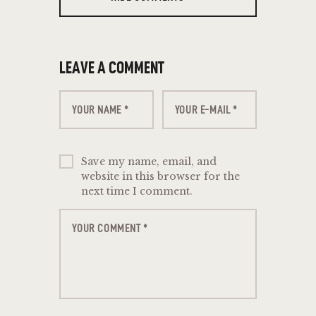
LEAVE A COMMENT
Save my name, email, and
website in this browser for the
next time I comment.