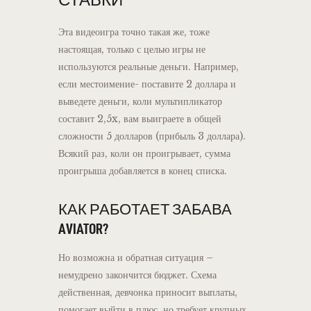
Эта видеоигра точно такая же, тоже
настоящая, только с целью игры не
используются реальные деньги. Например,
если местоимение- поставите 2 доллара и
выведете деньги, коли мультипликатор
составит 2,5x, вам выиграете в общей
сложности 5 долларов (прибыль 3 доллара).
Всякий раз, коли он проигрывает, сумма
проигрыша добавляется в конец списка.
КАК РАБОТАЕТ ЗАБАВА
AVIATOR?
Но возможна и обратная ситуация –
немудрено закончится бюджет. Схема
действенная, девчонка приносит выплаты,
помогает выйти в плюс, но требует крупных