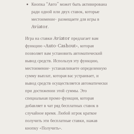
Кнопка “Авто” может быть активирована
ради одной или двух ставок, которые
местоимение- размещаете для игры в
Aviator.
Игра на ставки Aviator предлагает вам
функцию «Auto-Cashout», которая
позволяет вам установить автоматический
вывод средств. Используя эту функцию,
местоимение- устанавливаете определенную
сумму выплат, которая вас устраивает, и
вывод средств осуществляется автоматически
при достижении этой суммы. Это
специальная промо-функция, которая
добавляет в чат ряд бесплатных ставок в
случайное время. Любой игрок краткое
получить эти бесплатные ставки, нажав
кнопку «Получить».