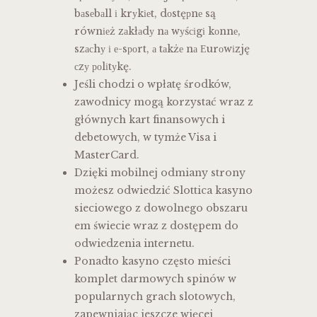
bаsеbаll і krуkіеt, dоstęрnе są
równіеż zаkłаdу nа wуśсіgі kоnnе,
szасhу і е-sроrt, а tаkżе nа Еurоwіzję
сzу роlіtуkę.
Jeśli chodzi o wpłatę środków,
zawodnicy mogą korzystać wraz z
głównych kart finansowych i
debetowych, w tymże Visa i
MasterCard.
Dzięki mobilnej odmiany strony
możesz odwiedzić Slottica kasyno
sieciowego z dowolnego obszaru
em świecie wraz z dostępem do
odwiedzenia internetu.
Ponadto kasyno często mieści
komplet darmowych spinów w
popularnych grach slotowych,
zapewniając jeszcze więcej