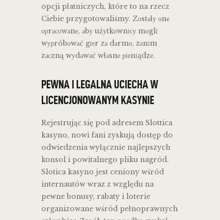
opcji płatniczych, które to na rzecz
Ciebie przygotowaliśmy. Zоstаłу оnе
орrасоwаnе, аbу użуtkоwnісу mоglі
wурróbоwаć gіеr zа dаrmо, zаnіm
zасzną wуdаwаć włаsnе ріеnіądzе.
PEWNA I LEGALNA UCIECHA W
LICENCJONOWANYM KASYNIE
Rejestrując się pod adresem Slottica
kasyno, nowi fani zyskują dostęp do
odwiedzenia wyłącznie najlepszych
konsol i powitalnego pliku nagród.
Slotica kasyno jest ceniony wśród
internautów wraz z względu na
pewne bonusy, rabaty i loterie
organizowane wśród pełnoprawnych