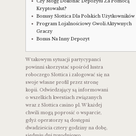
Czy Mogę Dokonać Depozytu Za Pomocą
Kryptowalut?
Bonusy Slottica Dla Polskich Użytkowników
Program Lojalnościowy Gwoli Aktywnych
Graczy
Bonus Na Inny Depozyt
W takowym sytuacji partycypanci
powinni skorzystać spośród lustra
roboczego Slottica i zalogować się na
swoje własne profil przez stronę
kopii. Odwiedzający są informowani
o wszelkich kwestiach związanych
wraz z Slottica casino pl. W każdej
chwili mogą poprosić o wsparcie,
gdyż operatorzy są dostępni
dwadzieścia cztery godziny na dobę,
siedmiu dni tygodniowo.