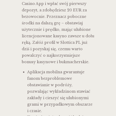
Casino App i wpłać swój pierwszy
depozyt, a zdobędziesz 20 EUR za
bezowocnie. Przeznacz poboczne
środki na dalszą grę – obstawiaj
użytecznie i prędko, mając ulubione
licencjonowane kasyno zawsze u dołu
ręką. Załóż profil w Slottica PL już
dziś i pozyskaj się, czemu warto
powalczyć o najkorzystniejsze
bonusy kasynowe i bukmacherskie.
Aplikacja mobilna gwarantuje
fanom bezproblemowe
obstawianie w podróży,
pozwalając wykładzinom stawiać
zakłady i cieszyć się ulubionymi
grami w przypadkowym obszarze
i czasie.