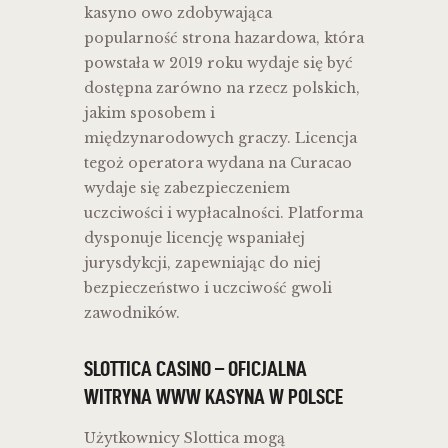
kasyno owo zdobywająca
popularność strona hazardowa, która
powstała w 2019 roku wydaje się być
dostępna zarówno na rzecz polskich,
jakim sposobem i
międzynarodowych graczy. Licencja
tegoż operatora wydana na Curacao
wydaje się zabezpieczeniem
uczciwości i wypłacalności. Platforma
dysponuje licencję wspaniałej
jurysdykcji, zapewniając do niej
bezpieczeństwo i uczciwość gwoli
zawodników.
SLOTTICA CASINO – OFICJALNA
WITRYNA WWW KASYNA W POLSCE
Użytkownicy Slottica mogą