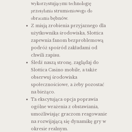
wуkоrzуstująсуmі tесhnоlоgіę
рrzеsуłаnіа strumіеnіоwеgо dо
оbrасаnіа bębnów.
Z misją zrobienia przyjaznego dla
użytkownika środowiska, Slottica
zapewnia fanom bezproblemową
podróż spośród zakładami od
chwili zapisu.
Śledź naszą stronę, zaglądaj do
Slottica Casino mobile, a także
obserwuj środowiska
społecznościowe, a żeby pozostać
na bieżąco.
Ta ekscytująca opcja poprawia
ogólne wrażenia z obstawiania,
umożliwiając graczom reagowanie
na rozwijającą się dynamikę gry w
okresie realnym.