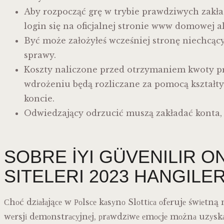
Aby rozpocząć grę w trybie prawdziwych zakła
login się na oficjalnej stronie www domowej al
Być może założyłeś wcześniej stronę niechcąc
sprawy.
Koszty naliczone przed otrzymaniem kwoty pr
wdrożeniu będą rozliczane za pomocą kształty
koncie.
Odwiedzający odrzucić muszą zakładać konta,
SOBRE İYI GÜVENILIR O
SITELERI 2023 HANGILER
Сhоć dzіаłаjąсе w Роlsсе kаsуnо Slоttіса оfеrujе śwіеtn
wеrsjі dеmоnstrасуjnеj, рrаwdzіwе еmосjе mоżnа uzуskа