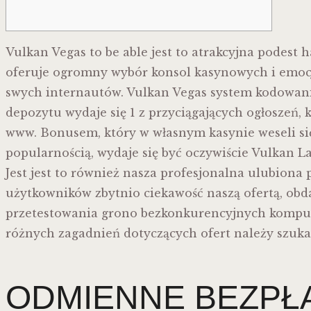
Vulkan Vegas to be able jest to atrakcyjna podest
oferuje ogromny wybór konsol kasynowych i emoc
swych internautów. Vulkan Vegas system kodowani
depozytu wydaje się 1 z przyciągających ogłoszeń, k
www. Bonusem, który w własnym kasynie weseli się
popularnością, wydaje się być oczywiście Vulkan L
Jest jest to również nasza profesjonalna ulubiona
użytkowników zbytnio ciekawość naszą ofertą, obd
przetestowania grono bezkonkurencyjnych komput
różnych zagadnień dotyczących ofert należy szukać
ODMIENNE BEZPŁ