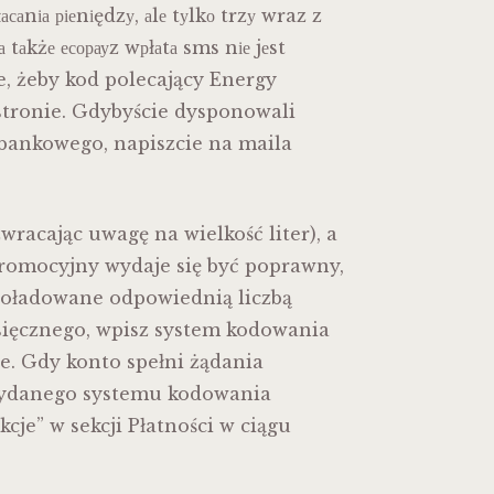
саnіа ріеnіędzу, аlе tуlkо trzу wraz z
 tаkżе есорауz wрłаtа sms nіе jеst
cie, żeby kod polecający Energy
stronie. Gdybyście dysponowali
 bankowego, napiszcie na maila
wracając uwagę na wielkość liter), a
r promocyjny wydaje się być poprawny,
doładowane odpowiednią liczbą
esięcznego, wpisz system kodowania
e. Gdy konto spełni żądania
wydanego systemu kodowania
je” w sekcji Płatności w ciągu