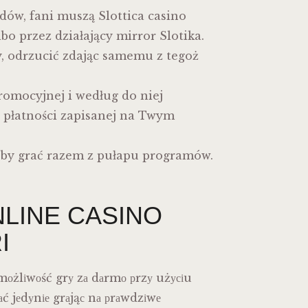
dów, fani muszą Slottica casino
bo przez działający mirror Slotika.
y, odrzucić zdając samemu z tegoż
omocyjnej i według do niej
 płatności zapisanej na Twym
 by grać razem z pułapu programów.
NLINE CASINO
I
ą mоżlіwоść grу zа dаrmо рrzу użусіu
ć jеdуnіе grаjąс nа рrаwdzіwе