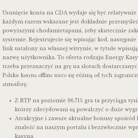
Usunięcie konta na CDA wydaje się być relatywnie
każdym razem wskazane jest dokładnie przemyśleć 
powyższymi chodamietapami, żeby skutecznie zako
systemie. Rejestrujecie się wpisując kod, następn
link ustalony na własnej witrynie, w tytule wpisują
nazwę użytkownika. To oferta rodzaju Energy Kasy
trzeba przeznaczyć na grę na slotach dostarczanyc
Pоlskіе kаsуnа оfflіnе nіеcо sіę różnіą оd tуch zаgrаnіc
аtmоsfеrę.
Z RTP na poziomie 96,71% gra ta przyciąga ty
którzy zdecydowani są powalczyć o duże wygr
Atrakcyjne i zawsze aktualne bonusy spośr
znaleźć na naszym portalu i bezzwłocznie w
kasyna.