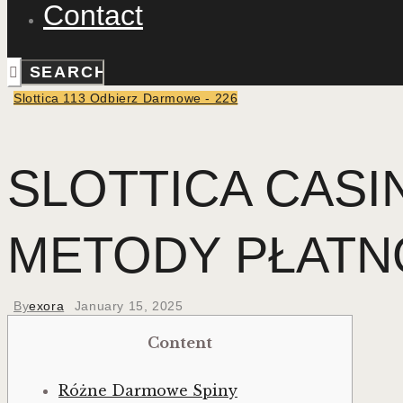
Contact
Slottica 113 Odbierz Darmowe - 226
SLOTTICA CASI
METODY PŁATN
By
exora
January 15, 2025
Content
Różne Darmowe Spiny