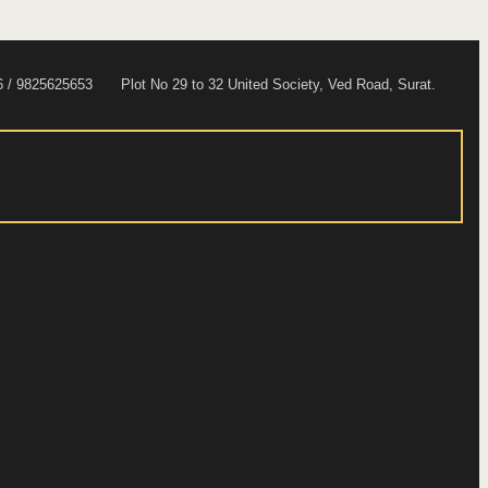
 / 9825625653
Plot No 29 to 32 United Society, Ved Road, Surat.