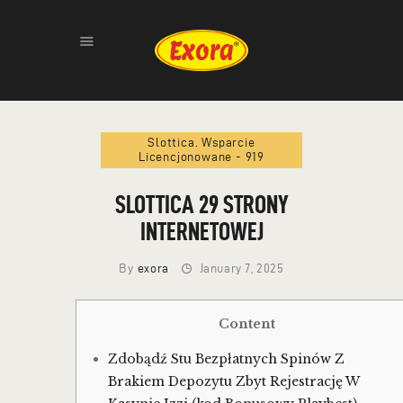
HOME
Slottica. Wsparcie
ABOUT
Licencjonowane - 919
PRODUCTS
SLOTTICA 29 STRONY
GALLERY
INTERNETOWEJ
CONTACT
By
exora
January 7, 2025
Content
Zdobądź Stu Bezpłatnych Spinów Z
Brakiem Depozytu Zbyt Rejestrację W