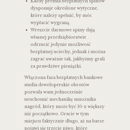
Każdy premia bezpłatnych spinów
dysponuje określone wytyczne,
które należy spełnić, by móc
wypłacić wygraną.
Wreszcie darmowe spiny dają
własnej przedsiębiorstwie
odrzucić jedynie możliwość
bezpłatnej uciechy, jednak i można
zagrać uważnie tak, jakbyśmy grali
za prawdziwe pieniążki.
Włączona faza bezpłatnych bankowe
studia deweloperskie obrotów
pozwala wam jednocześnie
uruchomić mechanikę mnożnika
nagród, który może być 10-x większy
niż początkowo. Gracie w tym
miejscu faktycznie długo, aż na barze
pojawi się trzecie piwo, które