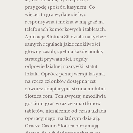
przygodę spośród kasynem. Co
więcej, ta gra wydaje się być
responsywna i można w nią grać na
telefonach komórkowych i tabletach.
Aplikacja Slottica 36 działa na tychże
samych regułach jakie możliwości
główny zasób, spełnia każde punkty
strategii prywatności, reguły
odpowiedzialnej rozrywki, statut
lokalu. Oprócz pełnej wersji kasyna,
na rzecz członków dostępna jest
również adaptacyjna strona mobilna
Slottica com. Ten zwyczaj umożliwia
gościom grać wraz ze smartfonów,
tabletów, niezależnie od czasu układu
operacyjnego, na którym działają.
Gracze Casino Slottica otrzymują