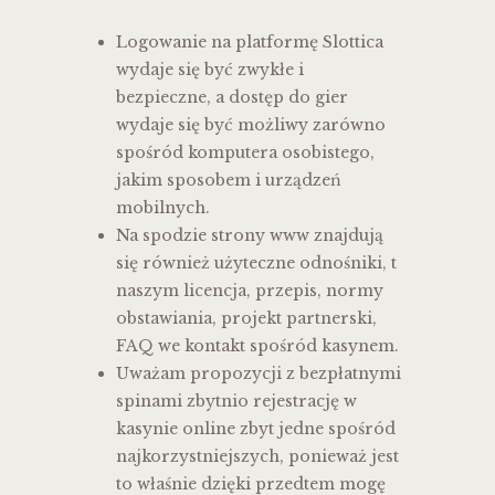
Logowanie na platformę Slottica
wydaje się być zwykłe i
bezpieczne, a dostęp do gier
wydaje się być możliwy zarówno
spośród komputera osobistego,
jakim sposobem i urządzeń
mobilnych.
Na spodzie strony www znajdują
się również użyteczne odnośniki, t
naszym licencja, przepis, normy
obstawiania, projekt partnerski,
FAQ we kontakt spośród kasynem.
Uważam propozycji z bezpłatnymi
spinami zbytnio rejestrację w
kasynie online zbyt jedne spośród
najkorzystniejszych, ponieważ jest
to właśnie dzięki przedtem mogę