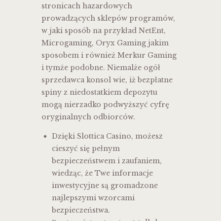
stronicach hazardowych
prowadzących sklepów programów,
w jaki sposób na przykład NetEnt,
Microgaming, Oryx Gaming jakim
sposobem i również Merkur Gaming
i tymże podobne. Niemalże ogół
sprzedawca konsol wie, iż bezpłatne
spiny z niedostatkiem depozytu
mogą nierzadko podwyższyć cyfrę
oryginalnych odbiorców.
Dzięki Slottica Casino, możesz
cieszyć się pełnym
bezpieczeństwem i zaufaniem,
wiedząc, że Twe informacje
inwestycyjne są gromadzone
najlepszymi wzorcami
bezpieczeństwa.