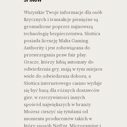
Wszystkie Twoje informacje dla osób
fizycznych i transakcje pieniężne są
gromadzone poprzez najnowszą
technologię bezpieczeństwa. Slottica
posiada licencję Malta Gaming
Authority i jest zobowiązana do
przestrzegania praw fair play.
Gracze, którzy lubią automaty do
odwiedzenia gry, mają w tym miejscu
wiele do odwiedzenia doboru, a
Slottica internetowego casino wydaje
się być bazą dla różnych dostawców
gier, w rzeczywistości innych
spośród największych w branży.
Możesz cieszyć się tytułami od
momentu producentów takich w
który sposób NetEnt, Microgaming i