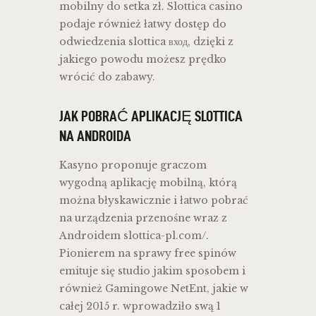
mobilny do setka zł. Slottica casino
podaje również łatwy dostęp do
odwiedzenia slottica вход, dzięki z
jakiego powodu możesz prędko
wrócić do zabawy.
JAK POBRAĆ APLIKACJĘ SLOTTICA
NA ANDROIDA
Kasyno proponuje graczom
wygodną aplikację mobilną, którą
można błyskawicznie i łatwo pobrać
na urządzenia przenośne wraz z
Androidem slottica-pl.com/.
Pionierem na sprawy free spinów
emituje się studio jakim sposobem i
również Gamingowe NetEnt, jakie w
całej 2015 r. wprowadziło swą 1