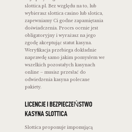
slottica.pl. Bez względu na to, lub
wybierasz slottica casino lub slotica,
zapewniamy Ci godne zapamiętania
doświadczenia. Proces ocenie jest
obligatoryjny i wyrażasz na jego
zgodę akceptując statut kasyna.
Weryfikacja przebiega dokładnie
naprawdę samo jakim pomysłem we
wszelkich pozostałych kasynach
online – musisz przesłać do
odwiedzenia kasyna polecane
pakiety.
LICENCJE I BEZPIECZEŃSTWO
KASYNA SLOTTICA
Slottica proponuje imponującą