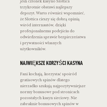
jeśli członek kasyno Slottica
trzykrotnie obstawi najlepszy
depozyt. Warto również wspomnieć,
że Slottica cieszy się dobrą opinią
wśród internautów, dzięki
profesjonalnemu podejściu do
odwiedzenia sprawie bezpieczeństwa
i prywatności własnych
użytkowników.
NAJWIĘKSZE KORZYŚCI KASYNA
Fani kochają, korzystać spośród
gratisowych spinów dlatego
nierzadko szukają najpozytywniejsze
normy bonusowe pod stronicach
pozostałych kasyn sieciowy. Nie
zabraknie bonusowych spinów w