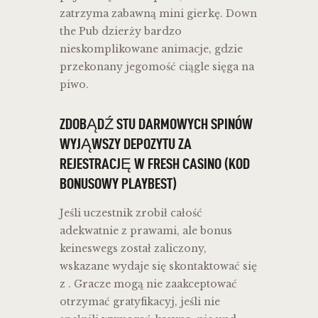
zatrzyma zabawną mini gierkę. Down
the Pub dzierży bardzo
nieskomplikowane animacje, gdzie
przekonany jegomość ciągle sięga na
piwo.
ZDOBĄDŹ STU DARMOWYCH SPINÓW
WYJĄWSZY DEPOZYTU ZA
REJESTRACJĘ W FRESH CASINO (KOD
BONUSOWY PLAYBEST)
Jeśli uczestnik zrobił całość
adekwatnie z prawami, ale bonus
keineswegs został zaliczony,
wskazane wydaje się skontaktować się
z . Gracze mogą nie zaakceptować
otrzymać gratyfikacyj, jeśli nie