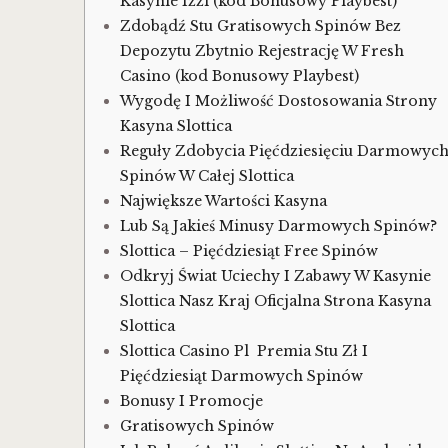
Kasynie Izzi (kod Bonusowy Playbest)
Zdobądź Stu Gratisowych Spinów Bez
Depozytu Zbytnio Rejestrację W Fresh
Casino (kod Bonusowy Playbest)
Wygodę I Możliwość Dostosowania Strony
Kasyna Slottica
Reguły Zdobycia Pięćdziesięciu Darmowyc
Spinów W Całej Slottica
Największe Wartości Kasyna
Lub Są Jakieś Minusy Darmowych Spinów?
Slottica – Pięćdziesiąt Free Spinów
Odkryj Świat Uciechy I Zabawy W Kasynie
Slottica Nasz Kraj Oficjalna Strona Kasyna
Slottica
Slottica Casino Pl ️ Premia Stu Zł I
Pięćdziesiąt Darmowych Spinów
Bonusy I Promocje
Gratisowych Spinów