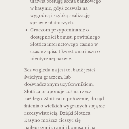
ułatwia obsługę konta bankowego
w kasynie, gdyż zezwala na
wygodną i szybką realizację
sprawie płatniczych.
Graczom przypomina się o
dostępności bonusu powitalnego
Slottica internetowego casino w
czasie zapisu t kwestionariuszu o
identycznej nazwie.
Bez względu na jest to, bądź jesteś
świeżym graczem, lub
doświadczonym użytkownikiem,
Slottica proponuje coś na rzecz
każdego. Slottica to położenie, dokąd
śnienia o wielkich wygranych stają się
rzeczywistością. Dzięki Slottica
Kasyno możesz cieszyć się
najlepszymi grami i bonusami na