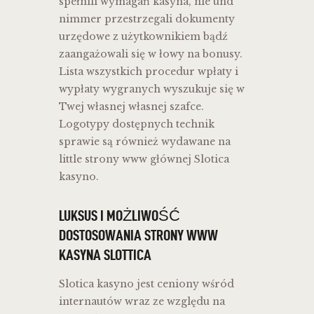
spełnili wymagań kasyna, nie und
nimmer przestrzegali dokumenty
urzędowe z użytkownikiem bądź
zaangażowali się w łowy na bonusy.
Lista wszystkich procedur wpłaty i
wypłaty wygranych wyszukuje się w
Twej własnej własnej szafce.
Logotypy dostępnych technik
sprawie są również wydawane na
little strony www głównej Slotica
kasyno.
LUKSUS I MOŻLIWOŚĆ
DOSTOSOWANIA STRONY WWW
KASYNA SLOTTICA
Slotica kasyno jest ceniony wśród
internautów wraz ze względu na