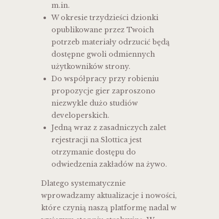
m.in.
W okresie trzydzieści dzionki
opublikowane przez Twoich
potrzeb materiały odrzucić będą
dostępne gwoli odmiennych
użytkowników strony.
Do współpracy przy robieniu
propozycje gier zaproszono
niezwykle dużo studiów
developerskich.
Jedną wraz z zasadniczych zalet
rejestracji na Slottica jest
otrzymanie dostępu do
odwiedzenia zakładów na żywo.
Dlatego systematycznie
wprowadzamy aktualizacje i nowości,
które czynią naszą platformę nadal w