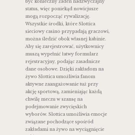
być konieczny żaden nadzwyczajny
status, więc poniekąd nowicjusze
mogą rozpocząć rywalizację.
Wszystkie środki, które Slottica
sieciowy casino przypadają graczowi,
można śledzić obok własnej kabinie.
Aby się zarejestrować, użytkownicy
muszą wypełnić łatwy formularz
rejestracyjny, podając zasadnicze
dane osobowe. Dzięki zakładom na
żywo Slottica umożliwia fanom
aktywne zaangażowanie tuż przy
akcję sportową, zamieniając każdą
chwilę meczu w szansę na
podejmowanie zwycięskich
wyborów. Slottica umożliwia emocje
związane pochodzące spośród
zakładami na żywo na wyciągnięcie