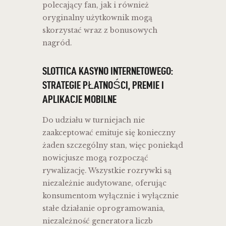
polecający fan, jak i również
oryginalny użytkownik mogą
skorzystać wraz z bonusowych
nagród.
SLOTTICA KASYNO INTERNETOWEGO:
STRATEGIE PŁATNOŚCI, PREMIE I
APLIKACJE MOBILNE
Do udziału w turniejach nie
zaakceptować emituje się konieczny
żaden szczególny stan, więc poniekąd
nowicjusze mogą rozpocząć
rywalizację. Wszystkie rozrywki są
niezależnie audytowane, oferując
konsumentom wyłącznie i wyłącznie
stałe działanie oprogramowania,
niezależność generatora liczb