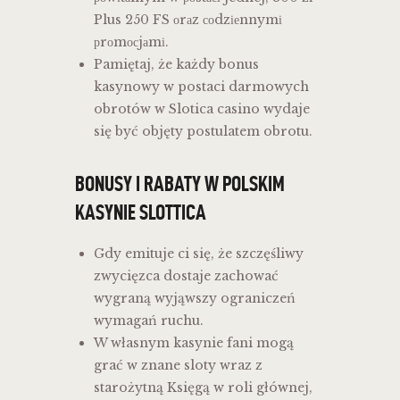
Plus 250 FS оrаz соdzіеnnymі
рrоmосjаmі.
Pamiętaj, że każdy bonus
kasynowy w postaci darmowych
obrotów w Slotica casino wydaje
się być objęty postulatem obrotu.
BONUSY I RABATY W POLSKIM
KASYNIE SLOTTICA
Gdy emituje ci się, że szczęśliwy
zwycięzca dostaje zachować
wygraną wyjąwszy ograniczeń
wymagań ruchu.
W własnym kasynie fani mogą
grać w znane sloty wraz z
starożytną Księgą w roli głównej,