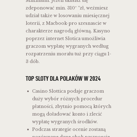
Maximum. Jeżeli skusisz się
zdeponować min. 310″ “zł, weźmiesz
udział także w losowaniu miesięcznej
loterii, z Macbook-pro szesnascie w
charakterze nagrodą główną. Kasyno
poprzez internet Slotica umożliwia
graczom wypłatę wygranych według
rozpatrzeniu morału tuż przy ciągu 1-
3 dób.
TOP SLOTY DLA POLAKÓW W 2024
Casino Slottica podaje graczom
duży wybór różnych procedur
płatności, zbytnio pomocą których
mogą doładować konto i zlecić
wypłatę wygranych środków.
Podczas strategie ocenie zostaną
porównane dane obok paszporcie