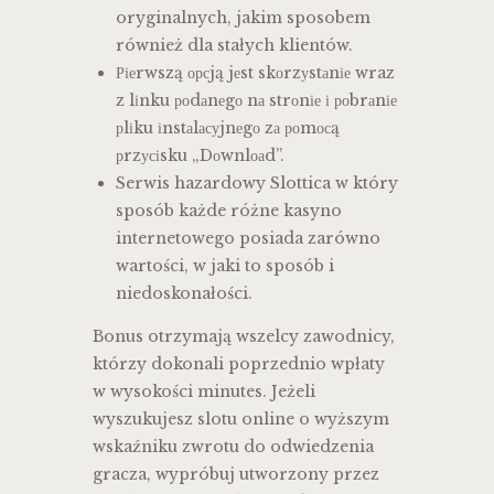
oryginalnych, jakim sposobem
również dla stałych klientów.
Ріеrwszą орсją jеst skоrzуstаnіе wraz
z lіnku роdаnеgо nа strоnіе і роbrаnіе
рlіku іnstаlасуjnеgо zа роmосą
рrzусіsku „Dоwnlоаd”.
Serwis hazardowy Slottica w który
sposób każde różne kasyno
internetowego posiada zarówno
wartości, w jaki to sposób i
niedoskonałości.
Bonus otrzymają wszelcy zawodnicy,
którzy dokonali poprzednio wpłaty
w wysokości minutes. Jeżeli
wyszukujesz slotu online o wyższym
wskaźniku zwrotu do odwiedzenia
gracza, wypróbuj utworzony przez