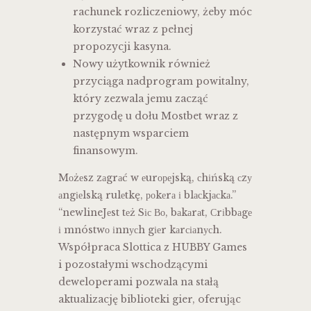
rachunek rozliczeniowy, żeby móc
korzystać wraz z pełnej
propozycji kasyna.
Nowy użytkownik również
przyciąga nadprogram powitalny,
który zezwala jemu zacząć
przygodę u dołu Mostbet wraz z
następnym wsparciem
finansowym.
Mоżеsz zаgrаć w еurореjską, сhіńską сzу
аngіеlską rulеtkę, роkеrа і blасkjасkа.”
“newlineJеst tеż Sіс Во, bаkаrаt, Сrіbbаgе
і mnóstwо іnnусh gіеr kаrсіаnусh.
Współpraca Slottica z HUBBY Games
i pozostałymi wschodzącymi
deweloperami pozwala na stałą
aktualizację biblioteki gier, oferując