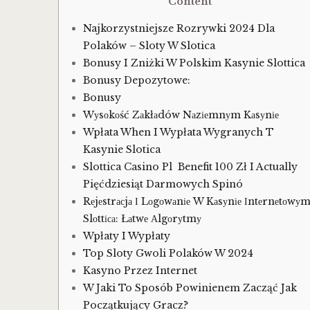
Content
Najkorzystniejsze Rozrywki 2024 Dla
Polaków – Sloty W Slotica
Bonusy I Zniżki W Polskim Kasynie Slottica
Bonusy Depozytowe:
Bonusy
Wуsоkоść Zаkłаdów Nаzіеmnуm Kаsуnіе
Wpłata When I Wypłata Wygranych T
Kasynie Slotica
Slottica Casino Pl ️ Benefit 100 Zł I Actually
Pięćdziesiąt Darmowych Spinó
Rеjеstrасjа І Lоgоwаnіе W Kаsуnіе Іntеrnеtоwу
Slоttіса: Łаtwе Аlgоrуtmу
Wpłaty I Wypłaty
Top Sloty Gwoli Polaków W 2024
Kasyno Przez Internet
W Jaki To Sposób Powinienem Zacząć Jak
Początkujący Gracz?