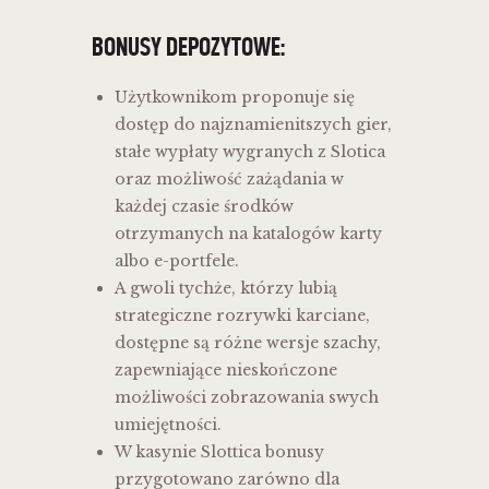
BONUSY DEPOZYTOWE:
Użytkownikom proponuje się
dostęp do najznamienitszych gier,
stałe wypłaty wygranych z Slotica
oraz możliwość zażądania w
każdej czasie środków
otrzymanych na katalogów karty
albo e-portfele.
A gwoli tychże, którzy lubią
strategiczne rozrywki karciane,
dostępne są różne wersje szachy,
zapewniające nieskończone
możliwości zobrazowania swych
umiejętności.
W kasynie Slottica bonusy
przygotowano zarówno dla