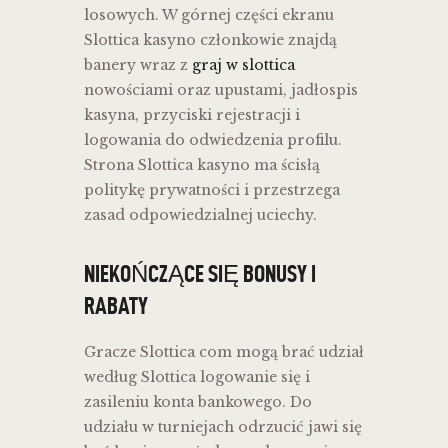
losowych. W górnej części ekranu
Slottica kasyno członkowie znajdą
banery wraz z
graj w slottica
nowościami oraz upustami, jadłospis
kasyna, przyciski rejestracji i
logowania do odwiedzenia profilu.
Strona Slottica kasyno ma ścisłą
politykę prywatności i przestrzega
zasad odpowiedzialnej uciechy.
NIEKOŃCZĄCE SIĘ BONUSY I
RABATY
Gracze Slottica com mogą brać udział
według Slottica logowanie się i
zasileniu konta bankowego. Do
udziału w turniejach odrzucić jawi się