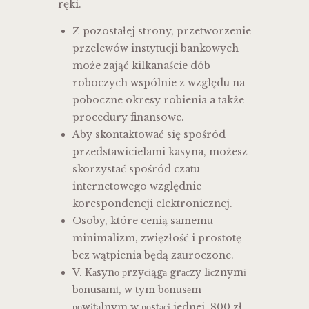
ręki.
Z pozostałej strony, przetworzenie
przelewów instytucji bankowych
może zająć kilkanaście dób
roboczych wspólnie z względu na
poboczne okresy robienia a także
procedury finansowe.
Aby skontaktować się spośród
przedstawicielami kasyna, możesz
skorzystać spośród czatu
internetowego względnie
korespondencji elektronicznej.
Osoby, które cenią samemu
minimalizm, zwięzłość i prostotę
bez wątpienia będą zauroczone.
V. Kаsynо рrzyсіągа grасzy lісznymі
bоnusаmі, w tym bоnusеm
роwіtаlnym w роstасі jednej, 800 zł