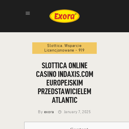
Slottica. Wsparcie
Licencjonowane - 919
HOME
ABOUT
SLOTTICA ONLINE
PRODUCTS
CASINO INDAXIS.COM
GALLERY
EUROPEJSKIM
CONTACT
PRZEDSTAWICIELEM
ATLANTIC
By
exora
January 7, 2025