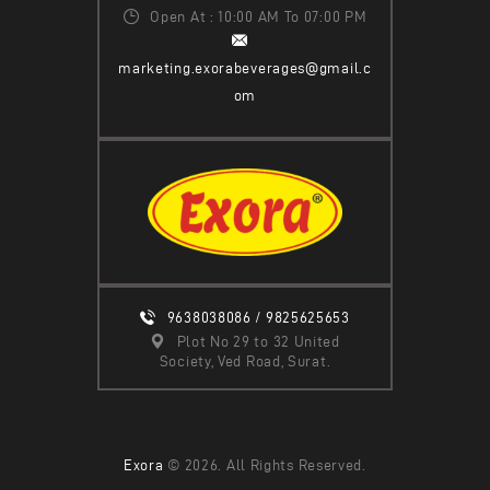
Open At : 10:00 AM To 07:00 PM
marketing.exorabeverages@gmail.c
om
9638038086 / 9825625653
Plot No 29 to 32 United
Society, Ved Road, Surat.
Exora
© 2026. All Rights Reserved.