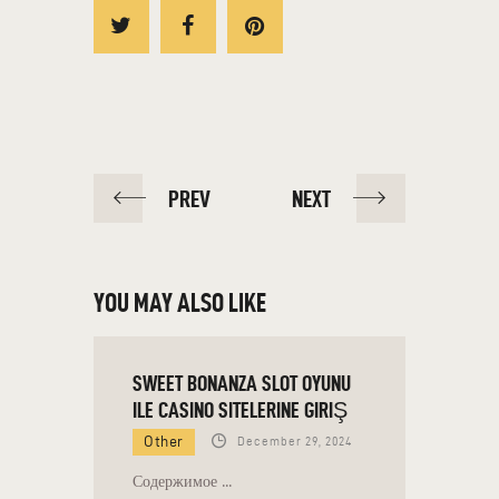
PREV
NEXT
YOU MAY ALSO LIKE
SWEET BONANZA SLOT OYUNU
ILE CASINO SITELERINE GIRIŞ
Other
December 29, 2024
Содержимое …