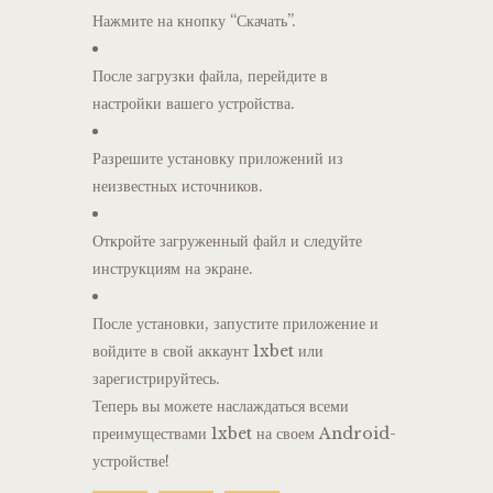
Нажмите на кнопку “Скачать”.
После загрузки файла, перейдите в
настройки вашего устройства.
Разрешите установку приложений из
неизвестных источников.
Откройте загруженный файл и следуйте
инструкциям на экране.
После установки, запустите приложение и
войдите в свой аккаунт 1xbet или
зарегистрируйтесь.
Теперь вы можете наслаждаться всеми
преимуществами 1xbet на своем Android-
устройстве!