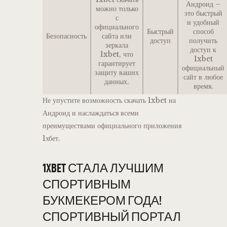
Андроид –
можно только
это быстрый
с
и удобный
официального
Быстрый
способ
Безопасность
сайта или
доступ
получить
зеркала
доступ к
1xbet, что
1xbet
гарантирует
официальный
защиту ваших
сайт в любое
данных.
время.
Не упустите возможность скачать 1xbet на
Андроид и наслаждаться всеми
преимуществами официального приложения
1хбет.
1XBET СТАЛА ЛУЧШИМ
СПОРТИВНЫМ
БУКМЕКЕРОМ ГОДА!
СПОРТИВНЫЙ ПОРТАЛ