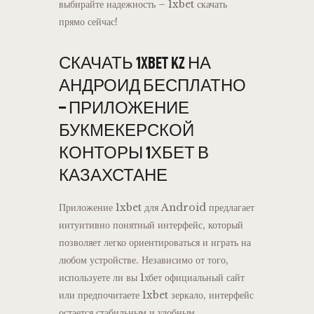
выбирайте надежность – 1xbet скачать
прямо сейчас!
СКАЧАТЬ 1XBET KZ НА
АНДРОИД БЕСПЛАТНО
– ПРИЛОЖЕНИЕ
БУКМЕКЕРСКОЙ
КОНТОРЫ 1ХБЕТ В
КАЗАХСТАНЕ
Приложение 1xbet для Android предлагает
интуитивно понятный интерфейс, который
позволяет легко ориентироваться и играть на
любом устройстве. Независимо от того,
используете ли вы 1хбет официальный сайт
или предпочитаете 1xbet зеркало, интерфейс
остается стабильным и удобным.