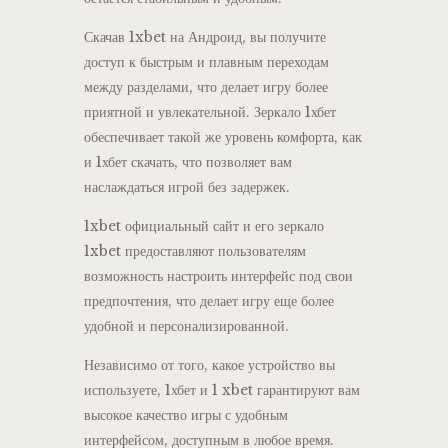
Скачав 1xbet на Андроид, вы получите
доступ к быстрым и плавным переходам
между разделами, что делает игру более
приятной и увлекательной. Зеркало 1хбет
обеспечивает такой же уровень комфорта, как
и 1хбет скачать, что позволяет вам
наслаждаться игрой без задержек.
1xbet официальный сайт и его зеркало
1xbet предоставляют пользователям
возможность настроить интерфейс под свои
предпочтения, что делает игру еще более
удобной и персонализированной.
Независимо от того, какое устройство вы
используете, 1хбет и 1 xbet гарантируют вам
высокое качество игры с удобным
интерфейсом, доступным в любое время.