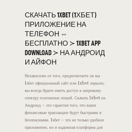
СКАЧАТЬ 1XBET (1ХБЕТ)
ПРИЛОЖЕНИЕ НА
ТЕЛЕФОН ⇔
БЕСПЛАТНО ≻ 1XBET APP
DOWNLOAD ≻ НА АНДРОИД
И АЙФОН
Независимо от того, предпочитаете ли вы
1хбет официальный сайт или 1xbet зеркало,
вы всегда будете иметь доступ к широкому
спектру платежных опций. Скачать 1xbet на
Андроид – это гарантия того, что ваши
финансовые транзакции будут быстрыми и
безопасными. 1хбет – это не только удобное
приложение, но и надежная платформа для