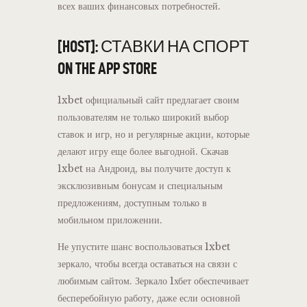
всех ваших финансовых потребностей.
‎[HOST]: СТАВКИ НА СПОРТ
ON THE APP STORE
1xbet официальный сайт предлагает своим
пользователям не только широкий выбор
ставок и игр, но и регулярные акции, которые
делают игру еще более выгодной. Скачав
1xbet на Андроид, вы получите доступ к
эксклюзивным бонусам и специальным
предложениям, доступным только в
мобильном приложении.
Не упустите шанс воспользоваться 1xbet
зеркало, чтобы всегда оставаться на связи с
любимым сайтом. Зеркало 1хбет обеспечивает
бесперебойную работу, даже если основной