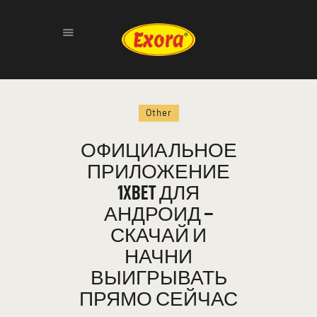
HOME
Other
ABOUT
PRODUCTS
ОФИЦИАЛЬНОЕ
GALLERY
ПРИЛОЖЕНИЕ
CONTACT
1XBET ДЛЯ
АНДРОИД –
СКАЧАЙ И
НАЧНИ
ВЫИГРЫВАТЬ
ПРЯМО СЕЙЧАС