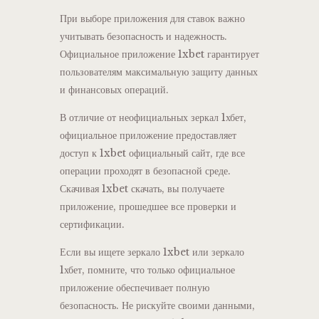
При выборе приложения для ставок важно
учитывать безопасность и надежность.
Официальное приложение 1xbet гарантирует
пользователям максимальную защиту данных
и финансовых операций.
В отличие от неофициальных зеркал 1хбет,
официальное приложение предоставляет
доступ к 1xbet официальный сайт, где все
операции проходят в безопасной среде.
Скачивая 1xbet скачать, вы получаете
приложение, прошедшее все проверки и
сертификации.
Если вы ищете зеркало 1xbet или зеркало
1хбет, помните, что только официальное
приложение обеспечивает полную
безопасность. Не рискуйте своими данными,