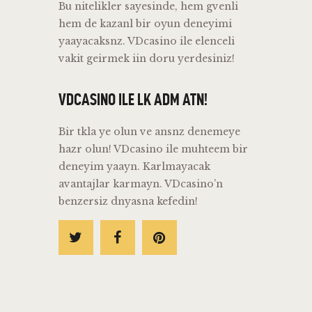
Bu nitelikler sayesinde, hem gvenli
hem de kazanl bir oyun deneyimi
yaayacaksnz. VDcasino ile elenceli
vakit geirmek iin doru yerdesiniz!
VDCASINO ILE LK ADM ATN!
Bir tkla ye olun ve ansnz denemeye
hazr olun! VDcasino ile muhteem bir
deneyim yaayn. Karlmayacak
avantajlar karmayn. VDcasino’n
benzersiz dnyasna kefedin!