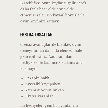
Bu teklifler, oyun keyfinizi gelitirerek
daha fazla baar elde etme elde
etmenizi salar. En kazanl bonuslarla
oyun keyfinizi katlayn.
EKSTRA FRSATLAR
cretsiz avantajlar ile birlikte, oyun
deneyiminizi daha da elenceli hale
getirebilirsiniz. Aada sunulan
hediyeler ile kazancnz katlama ansn
karmayn:
125 spin hakk
Ayrcalkl kayt paketi
Yatrmsz bonus imkan
Ekstra kazanlar
Bu hediyeler, yeni balayanlar iin