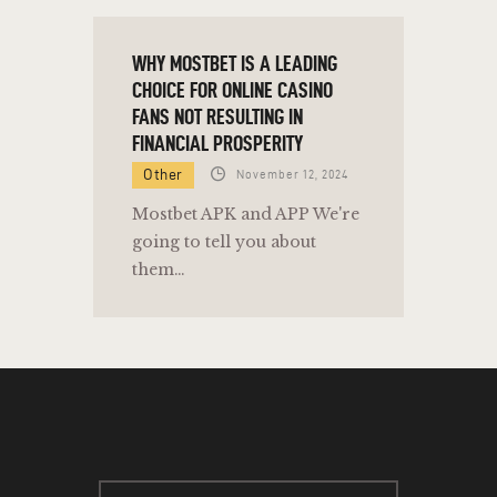
WHY MOSTBET IS A LEADING
CHOICE FOR ONLINE CASINO
FANS NOT RESULTING IN
FINANCIAL PROSPERITY
Other
November 12, 2024
Mostbet APK and APP We're
going to tell you about
them…