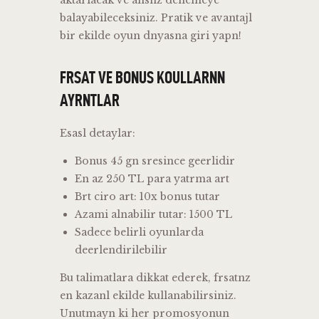
aktarlacak ve ansnz denemeye
balayabileceksiniz. Pratik ve avantajl
bir ekilde oyun dnyasna giri yapn!
FRSAT VE BONUS KOULLARNN
AYRNTLAR
Esasl detaylar:
Bonus 45 gn sresince geerlidir
En az 250 TL para yatrma art
Brt ciro art: 10x bonus tutar
Azami alnabilir tutar: 1500 TL
Sadece belirli oyunlarda
deerlendirilebilir
Bu talimatlara dikkat ederek, frsatnz
en kazanl ekilde kullanabilirsiniz.
Unutmayn ki her promosyonun