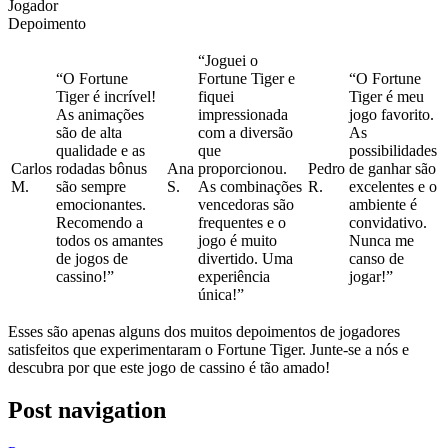
Jogador
Depoimento
“Joguei o
“O Fortune
Fortune Tiger e
“O Fortune
Tiger é incrível!
fiquei
Tiger é meu
As animações
impressionada
jogo favorito.
são de alta
com a diversão
As
qualidade e as
que
possibilidades
Carlos
rodadas bônus
Ana
proporcionou.
Pedro
de ganhar são
M.
são sempre
S.
As combinações
R.
excelentes e o
emocionantes.
vencedoras são
ambiente é
Recomendo a
frequentes e o
convidativo.
todos os amantes
jogo é muito
Nunca me
de jogos de
divertido. Uma
canso de
cassino!”
experiência
jogar!”
única!”
Esses são apenas alguns dos muitos depoimentos de jogadores
satisfeitos que experimentaram o Fortune Tiger. Junte-se a nós e
descubra por que este jogo de cassino é tão amado!
Post navigation