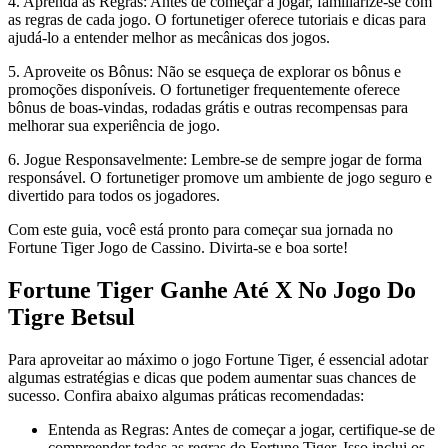
4. Aprenda as Regras: Antes de começar a jogar, familiarize-se com
as regras de cada jogo. O fortunetiger oferece tutoriais e dicas para
ajudá-lo a entender melhor as mecânicas dos jogos.
5. Aproveite os Bônus: Não se esqueça de explorar os bônus e
promoções disponíveis. O fortunetiger frequentemente oferece
bônus de boas-vindas, rodadas grátis e outras recompensas para
melhorar sua experiência de jogo.
6. Jogue Responsavelmente: Lembre-se de sempre jogar de forma
responsável. O fortunetiger promove um ambiente de jogo seguro e
divertido para todos os jogadores.
Com este guia, você está pronto para começar sua jornada no
Fortune Tiger Jogo de Cassino. Divirta-se e boa sorte!
Fortune Tiger Ganhe Até X No Jogo Do
Tigre Betsul
Para aproveitar ao máximo o jogo Fortune Tiger, é essencial adotar
algumas estratégias e dicas que podem aumentar suas chances de
sucesso. Confira abaixo algumas práticas recomendadas:
Entenda as Regras: Antes de começar a jogar, certifique-se de
compreender todas as regras do Fortune Tiger. Isso inclui os