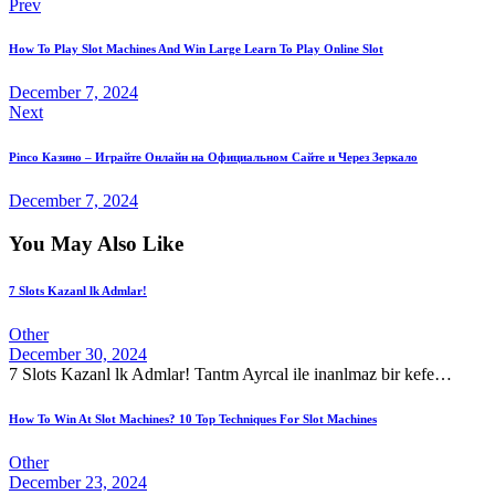
Prev
How To Play Slot Machines And Win Large Learn To Play Online Slot
December 7, 2024
Next
Pinco Казино – Играйте Онлайн на Официальном Сайте и Через Зеркало
December 7, 2024
You May Also Like
7 Slots Kazanl lk Admlar!
Other
December 30, 2024
7 Slots Kazanl lk Admlar! Tantm Ayrcal ile inanlmaz bir kefe…
How To Win At Slot Machines? 10 Top Techniques For Slot Machines
Other
December 23, 2024