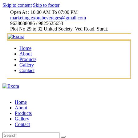
Skip to content
Skip to footer
Open At : 10:00 AM To 07:00 PM
marketing.exorabeverages@gmail.com
9638038086 / 9825625653
Plot No 29 to 32 United Society, Ved Road, Surat.
Home
About
Products
Gallery
Contact
Home
About
Products
Gallery
Contact