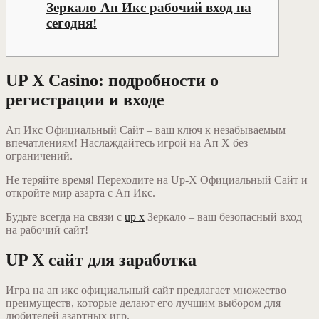
Зеркало Ап Икс рабочий вход на
сегодня!
UP X Casino: подробности о
регистрации и входе
Ап Икс Официальный Сайт – ваш ключ к незабываемым
впечатлениям! Наслаждайтесь игрой на Ап Х без
ограничений.
Не теряйте время! Переходите на Up-X Официальный Сайт и
откройте мир азарта с Ап Икс.
Будьте всегда на связи с
up x
Зеркало – ваш безопасный вход
на рабочий сайт!
UP X сайт для заработка
Игра на ап икс официальный сайт предлагает множество
преимуществ, которые делают его лучшим выбором для
любителей азартных игр.