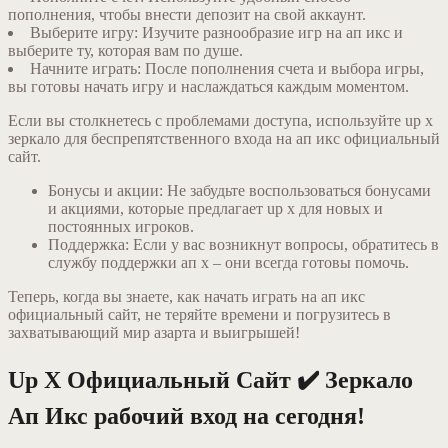
пополнения, чтобы внести депозит на свой аккаунт.
Выберите игру: Изучите разнообразие игр на ап икс и
выберите ту, которая вам по душе.
Начните играть: После пополнения счета и выбора игры,
вы готовы начать игру и наслаждаться каждым моментом.
Если вы столкнетесь с проблемами доступа, используйте up x
зеркало для беспрепятственного входа на ап икс официальный
сайт.
Бонусы и акции: Не забудьте воспользоваться бонусами
и акциями, которые предлагает up x для новых и
постоянных игроков.
Поддержка: Если у вас возникнут вопросы, обратитесь в
службу поддержки ап х – они всегда готовы помочь.
Теперь, когда вы знаете, как начать играть на ап икс
официальный сайт, не теряйте времени и погрузитесь в
захватывающий мир азарта и выигрышей!
Up X Официальный Сайт ✔️ Зеркало
Ап Икс рабочий вход на сегодня!