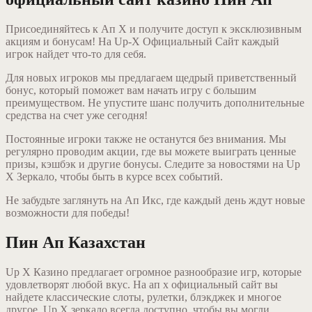
Присоединяйтесь к Ап Х и получите доступ к эксклюзивным
акциям и бонусам! На Up-X Официальный Сайт каждый
игрок найдет что-то для себя.
Для новых игроков мы предлагаем щедрый приветственный
бонус, который поможет вам начать игру с большим
преимуществом. Не упустите шанс получить дополнительные
средства на счет уже сегодня!
Постоянные игроки также не останутся без внимания. Мы
регулярно проводим акции, где вы можете выиграть ценные
призы, кэшбэк и другие бонусы. Следите за новостями на Up
X Зеркало, чтобы быть в курсе всех событий.
Не забудьте заглянуть на Ап Икс, где каждый день ждут новые
возможности для победы!
Пин Ап Казахстан
Up X Казино предлагает огромное разнообразие игр, которые
удовлетворят любой вкус. На ап х официальный сайт вы
найдете классические слоты, рулетки, блэкджек и многое
другое. Up X зеркало всегда доступно, чтобы вы могли