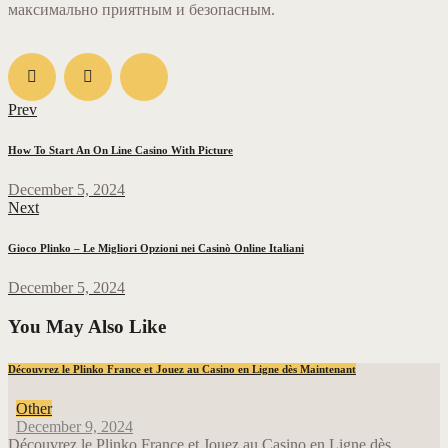
максимально приятным и безопасным.
Post
Prev
navigation
How To Start An On Line Casino With Picture
December 5, 2024
Next
Gioco Plinko – Le Migliori Opzioni nei Casinò Online Italiani
December 5, 2024
You May Also Like
Découvrez le Plinko France et Jouez au Casino en Ligne dès Maintenant
Other
December 9, 2024
Découvrez le Plinko France et Jouez au Casino en Ligne dès…