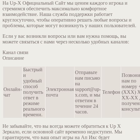
На Up-X Официальный Сайт мы ценим каждого игрока и
стремимся обеспечить максимально комфортное
взаимодействие. Наша служба поддержки работает
круглосуточно, чтобы оперативно решать любые вопросы и
проблемы, которые могут возникнуть у наших пользователей.
Если у вас возникли вопросы или вам нужна помощь, вы
можете связаться с нами через несколько удобных каналов:
Канал связи
Описание
Быстрый
Отправьте
и
Позвони
нам письмо
удобный
нам по
на
способ
номеру 
Онлайн-
Электронная
support@up-
получить
Телефон
(XXX) 
чат
почта
x.com, и мы
ответ в
XX-XX 
ответим в
режиме
получен
течение 24
реального
консуль
часов.
времени.
Не забывайте, что вы всегда можете обратиться к Up X
Зеркало, если основной сайт временно недоступен. Мы
гарантируем, что ваш опыт игры на Ап Икс будет