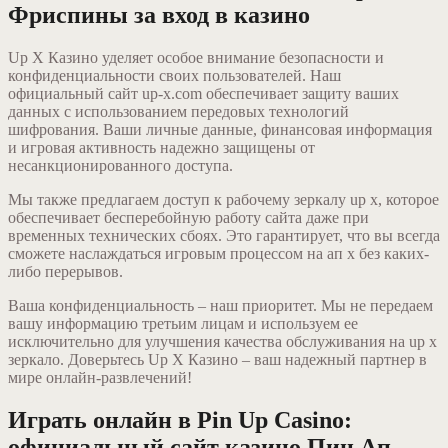
Фриспины за вход в казино
Up X Казино уделяет особое внимание безопасности и
конфиденциальности своих пользователей. Наш
официальный сайт up-x.com обеспечивает защиту ваших
данных с использованием передовых технологий
шифрования. Ваши личные данные, финансовая информация
и игровая активность надежно защищены от
несанкционированного доступа.
Мы также предлагаем доступ к рабочему зеркалу up x, которое
обеспечивает бесперебойную работу сайта даже при
временных технических сбоях. Это гарантирует, что вы всегда
сможете наслаждаться игровым процессом на ап х без каких-
либо перерывов.
Ваша конфиденциальность – наш приоритет. Мы не передаем
вашу информацию третьим лицам и используем ее
исключительно для улучшения качества обслуживания на up x
зеркало. Доверьтесь Up X Казино – ваш надежный партнер в
мире онлайн-развлечений!
Играть онлайн в Pin Up Casino:
официальный сайт казино Пин Ап