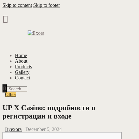
Skip to content
Skip to footer
Home
About
Products
Gallery
Contact
Other
UP X Casino: подробности о
регистрации и входе
By
exora
December 5, 2024