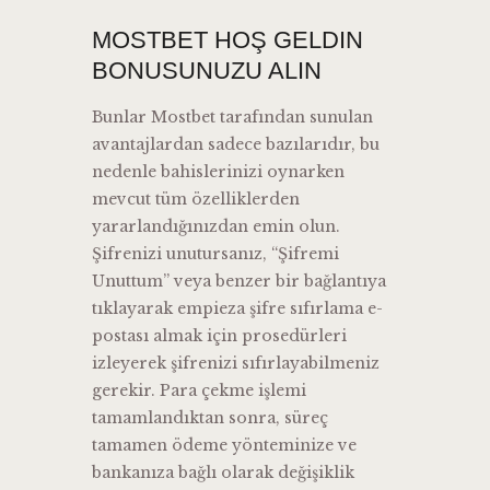
MOSTBET HOŞ GELDIN
BONUSUNUZU ALIN
Bunlar Mostbet tarafından sunulan
avantajlardan sadece bazılarıdır, bu
nedenle bahislerinizi oynarken
mevcut tüm özelliklerden
yararlandığınızdan emin olun.
Şifrenizi unutursanız, “Şifremi
Unuttum” veya benzer bir bağlantıya
tıklayarak empieza şifre sıfırlama e-
postası almak için prosedürleri
izleyerek şifrenizi sıfırlayabilmeniz
gerekir. Para çekme işlemi
tamamlandıktan sonra, süreç
tamamen ödeme yönteminize ve
bankanıza bağlı olarak değişiklik