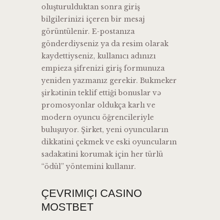
oluşturulduktan sonra giriş
bilgilerinizi içeren bir mesaj
görüntülenir. E-postanıza
gönderdiyseniz ya da resim olarak
kaydettiyseniz, kullanıcı adınızı
empieza şifrenizi giriş formunuza
yeniden yazmanız gerekir. Bukmeker
şirkətinin teklif ettiği bonuslar və
promosyonlar oldukça karlı ve
modern oyuncu öğrencileriyle
buluşuyor. Şirket, yeni oyuncuların
dikkatini çekmek ve eski oyuncuların
sadakatini korumak için her türlü
“ödül” yöntemini kullanır.
ÇEVRIMIÇI CASINO
MOSTBET