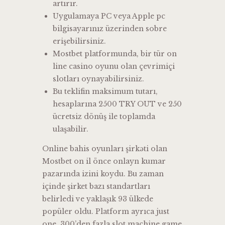
artırır.
Uygulamaya PC veya Apple pc
bilgisayarınız üzerinden sobre
erişebilirsiniz.
Mostbet platformunda, bir tür on
line casino oyunu olan çevrimiçi
slotları oynayabilirsiniz.
Bu teklifin maksimum tutarı,
hesaplarına 2500 TRY OUT ve 250
ücretsiz dönüş ile toplamda
ulaşabilir.
Online bahis oyunları şirkəti olan
Mostbet on il önce onlayn kumar
pazarında izini koydu. Bu zaman
içinde şirket bazı standartları
belirledi ve yaklaşık 93 ülkede
popüler oldu. Platform ayrıca just
one. 300’den fazla slot machine game