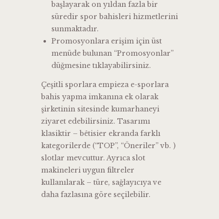
başlayarak on yıldan fazla bir
süredir spor bahisleri hizmetlerini
sunmaktadır.
Promosyonlara erişim için üst
menüde bulunan “Promosyonlar”
düğmesine tıklayabilirsiniz.
Çeşitli sporlara empieza e-sporlara
bahis yapma imkanına ek olarak
şirketinin sitesinde kumarhaneyi
ziyaret edebilirsiniz. Tasarımı
klasiktir – bêtisier ekranda farklı
kategorilerde (“TOP”, “Öneriler” vb. )
slotlar mevcuttur. Ayrıca slot
makineleri uygun filtreler
kullanılarak – türe, sağlayıcıya ve
daha fazlasına göre seçilebilir.