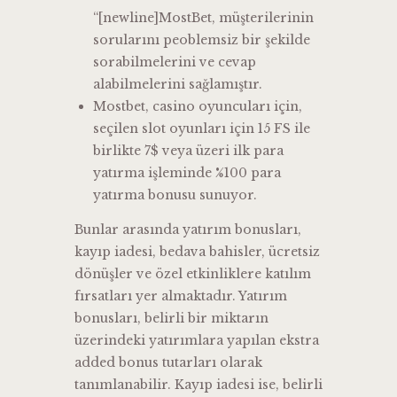
“[newline]MostBet, müşterilerinin
sorularını peoblemsiz bir şekilde
sorabilmelerini ve cevap
alabilmelerini sağlamıştır.
Mostbet, casino oyuncuları için,
seçilen slot oyunları için 15 FS ile
birlikte 7$ veya üzeri ilk para
yatırma işleminde %100 para
yatırma bonusu sunuyor.
Bunlar arasında yatırım bonusları,
kayıp iadesi, bedava bahisler, ücretsiz
dönüşler ve özel etkinliklere katılım
fırsatları yer almaktadır. Yatırım
bonusları, belirli bir miktarın
üzerindeki yatırımlara yapılan ekstra
added bonus tutarları olarak
tanımlanabilir. Kayıp iadesi ise, belirli