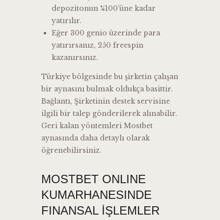
depozitonun %100’üne kadar
yatırılır.
Eğer 300 genio üzerinde para
yatırırsanız, 250 freespin
kazanırsınız.
Türkiye bölgesinde bu şirketin çalışan
bir aynasını bulmak oldukça basittir.
Bağlantı, Şirketinin destek servisine
ilgili bir talep gönderilerek alınabilir.
Geri kalan yöntemleri Mostbet
aynasında daha detaylı olarak
öğrenebilirsiniz.
MOSTBET ONLINE
KUMARHANESINDE
FINANSAL İŞLEMLER