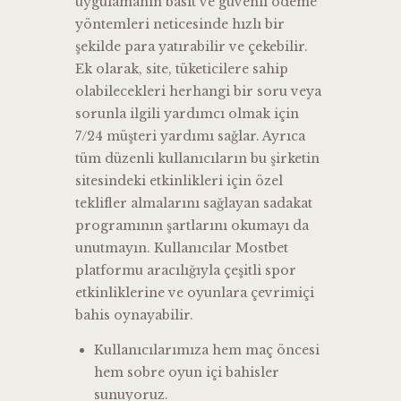
uygulamanın basit ve güvenli ödeme
yöntemleri neticesinde hızlı bir
şekilde para yatırabilir ve çekebilir.
Ek olarak, site, tüketicilere sahip
olabilecekleri herhangi bir soru veya
sorunla ilgili yardımcı olmak için
7/24 müşteri yardımı sağlar. Ayrıca
tüm düzenli kullanıcıların bu şirketin
sitesindeki etkinlikleri için özel
teklifler almalarını sağlayan sadakat
programının şartlarını okumayı da
unutmayın. Kullanıcılar Mostbet
platformu aracılığıyla çeşitli spor
etkinliklerine ve oyunlara çevrimiçi
bahis oynayabilir.
Kullanıcılarımıza hem maç öncesi
hem sobre oyun içi bahisler
sunuyoruz.