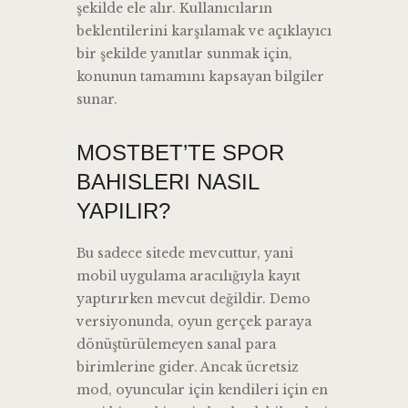
şekilde ele alır. Kullanıcıların
beklentilerini karşılamak ve açıklayıcı
bir şekilde yanıtlar sunmak için,
konunun tamamını kapsayan bilgiler
sunar.
MOSTBET’TE SPOR
BAHISLERI NASIL
YAPILIR?
Bu sadece sitede mevcuttur, yani
mobil uygulama aracılığıyla kayıt
yaptırırken mevcut değildir. Demo
versiyonunda, oyun gerçek paraya
dönüştürülemeyen sanal para
birimlerine gider. Ancak ücretsiz
mod, oyuncular için kendileri için en