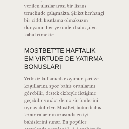
verilen uluslararası bir lisans
temelinde çalışmakta. Şirket herhangi
bir ciddi kısıtlama olmaksızın
dünyanın her yerinden bahisçileri
kabul etmekte.
MOSTBET’TE HAFTALIK
EM VIRTUDE DE YATIRMA
BONUSLARI
Yetkisiz kullanıcılar oyunun şart ve
koşullarını, spor bahis oranlarını
görebilir, destek ekibiyle iletişime
geçebilir ve slot demo sürümlerini
oynayabilirler. MostBet, bütün bahis
kontoralarinın arasında en iyi
bahislerini sunar. En popüler