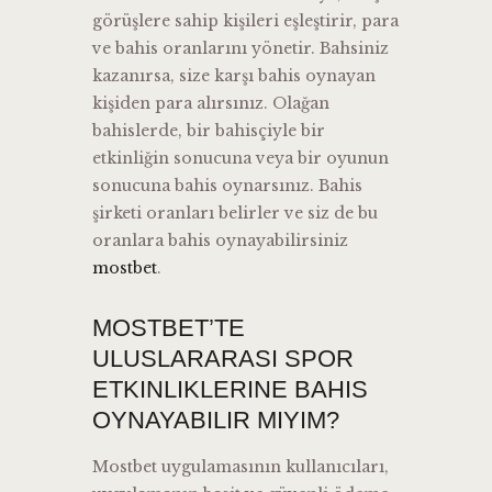
görüşlere sahip kişileri eşleştirir, para
ve bahis oranlarını yönetir. Bahsiniz
kazanırsa, size karşı bahis oynayan
kişiden para alırsınız. Olağan
bahislerde, bir bahisçiyle bir
etkinliğin sonucuna veya bir oyunun
sonucuna bahis oynarsınız. Bahis
şirketi oranları belirler ve siz de bu
oranlara bahis oynayabilirsiniz
mostbet
.
MOSTBET’TE
ULUSLARARASI SPOR
ETKINLIKLERINE BAHIS
OYNAYABILIR MIYIM?
Mostbet uygulamasının kullanıcıları,