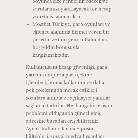
boyunca size rehberlik edecek ve
sorularınızı yanıtlayacak bir hesap
yöneticisi atanacaktır.
Mostbet Türkiye, para oyunları ve
eğlence alanında hizmet veren bir
şirkettir ve tüm yeni kullanıcıları
hoşgeldin bonusuyla
karşılamaktadır.
Kullanıcıların hesap güvenliği, para
yatırma empieza para çekme
işlemleri, bonus kullanımı ve daha
pek çok konuda merak ettikleri
sorulara anında ve açıklayıcı yanıtlar
sağlamaktadırlar. Herhangi bir erişim
problemi olduğunda güncel giriş
adresine buradan erişebilirsiniz.
Ayrıca kullanıcılarına e-posta
bültenleri, sosyal medya hesapları