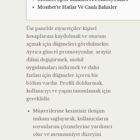
Mostbet’te Hatlar Ve Canlı Bahisler
Üst panelde ziyaretçiler kişisel
hesaplarına kaydolmak ve oturum
açmak için düğmeleri görebilmekte.
Ayrıca güncel promosyonlar, arayüz
dilini değiştirmek, mobil
uygulamaları indirmek ve daha
fazlası için düğmeler içeren bir
bölüm vardır. Profili doldurmak,
kullanıcıyı ve yaşını tanımlamak için
gereklidir.
Müşterilerine kesintisiz iletişim
imkanı sağlayarak, kullanıcıların
sorunlarını çözmelerine yardımcı
olur ve memnuniyet düzeyini