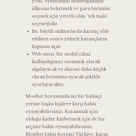
yolu, oyuncunun ikametgahının
ülkesini belirtmek ve para birimini
seçmek için yeterli olan “tek tuşla”
seçeneğidir.
Bu, büyük miktarlarda kazanç elde
ettikten sonra yüksek kazançların
kapısını açar.
Web sitesi, bir mobil cihaz
kullandığınızı otomatik olarak
algılayacak ve düzeni daha küçük
ekran boyutuna uyacak şekilde
ayarlayacaktır.
Mostbet borsasında ise bir bahisçi
yerine başka kişilere karşı bahis
oynayabilirsiniz. Kazanmak için
olduğu kadar kaybetmek için de bir
seçime bahis oynayabilirsiniz.
Mostbet bahis borsası Türkiye, karşıt