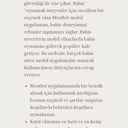
güvenliği ile öne çıkar. Bahis”
“oynamak isteyenler için excellent bir
seçenek olan Mostbet mobil
uygulaması, bahis deneyimini
cebinize taşımanızı sağlar. Bahis
severlerin mobil cihazlarda bahis
oynaması giderek popüler hale
geliyor. Bu nedenle, birçok bahis
sitesi mobil uygulamalar sunarak
kullanıcıların ihtiyaçlarına cevap
veriyor.
Mostbet uygulamasında bir benefit
almak için kullanmak istediğiniz
bonusu seçmeli ve şartlar empieza
koşullarda belirtilen koşullara
uymalısınız.
Kayıt olmanın en hızlı ve en kolay