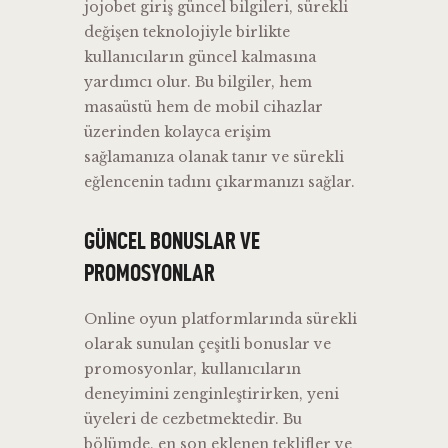
jojobet giriş güncel bilgileri, sürekli
değişen teknolojiyle birlikte
kullanıcıların güncel kalmasına
yardımcı olur. Bu bilgiler, hem
masaüstü hem de mobil cihazlar
üzerinden kolayca erişim
sağlamanıza olanak tanır ve sürekli
eğlencenin tadını çıkarmanızı sağlar.
GÜNCEL BONUSLAR VE
PROMOSYONLAR
Online oyun platformlarında sürekli
olarak sunulan çeşitli bonuslar ve
promosyonlar, kullanıcıların
deneyimini zenginleştirirken, yeni
üyeleri de cezbetmektedir. Bu
bölümde, en son eklenen teklifler ve