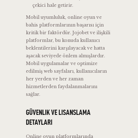
çekici hale getirir.
Mobil uyumluluk, online oyun ve
bahis platformlarının başarısı için
kritik bir faktördür. Jojobet ve ilişkili
platformlar, bu konuda kullanıcı
beklentilerini karşılayacak ve hatta
aşacak seviyede önlem almışlardır.
Mobil uygulamalar ve optimize
edilmiş web sayfaları, kullanıcıların
her yerden ve her zaman
hizmetlerden faydalanmalarını
sağlar.
GÜVENLIK VE LISANSLAMA
DETAYLARI
Online oyun platformlarında