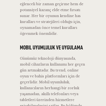
eğlenceli bir zaman geçirme hem de
potansiyel kazanç elde etme fırsatı
sunar. Her bir oyunun kendine has
kuralları ve stratejileri olduğu için,
oynamadan önce temel kuralları
öğrenmek önemlidir.
MOBIL UYUMLULUK VE UYGULAMA
Günümüz teknoloji dünyasında,
mobil cihazların kullanımı her geçen
gün artmaktadır. Bu trend, online
oyun ve bahis platformları için de
geçerlidir. Mobil uyumluluk,
kullanıcıların herhangi bir zorluk
yaşamadan, akıllı telefonları veya
tabletleri üzerinden hizmetlere
erişebilmelerini sağlar. Bu bölümde,