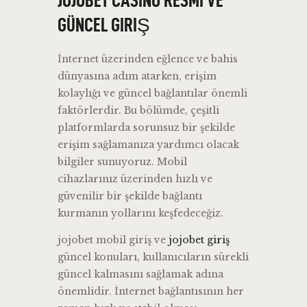
GÜNCEL GIRIŞ
İnternet üzerinden eğlence ve bahis
dünyasına adım atarken, erişim
kolaylığı ve güncel bağlantılar önemli
faktörlerdir. Bu bölümde, çeşitli
platformlarda sorunsuz bir şekilde
erişim sağlamanıza yardımcı olacak
bilgiler sunuyoruz. Mobil
cihazlarınız üzerinden hızlı ve
güvenilir bir şekilde bağlantı
kurmanın yollarını keşfedeceğiz.
jojobet mobil giriş ve
jojobet giriş
güncel konuları, kullanıcıların sürekli
güncel kalmasını sağlamak adına
önemlidir. İnternet bağlantısının her