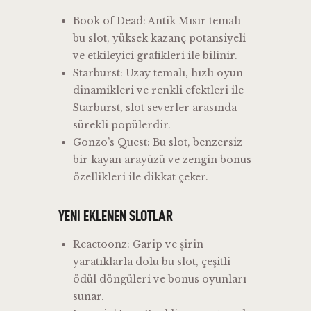
Book of Dead: Antik Mısır temalı
bu slot, yüksek kazanç potansiyeli
ve etkileyici grafikleri ile bilinir.
Starburst: Uzay temalı, hızlı oyun
dinamikleri ve renkli efektleri ile
Starburst, slot severler arasında
sürekli popülerdir.
Gonzo’s Quest: Bu slot, benzersiz
bir kayan arayüzü ve zengin bonus
özellikleri ile dikkat çeker.
YENI EKLENEN SLOTLAR
Reactoonz: Garip ve şirin
yaratıklarla dolu bu slot, çeşitli
ödül döngüleri ve bonus oyunları
sunar.