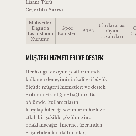
Lisans Türü
Geçerlilik Süresi
Maliyetler
Uluslararası
Dışında
Spor
C
2025
Oyun
Lisanslama
Bahisleri
Oy
Lisansları
Kurumu
MÜŞTERI HIZMETLERI VE DESTEK
Herhangi bir oyun platformunda,
kullanıcı deneyiminin kalitesi büyük
ölçüde müşteri hizmetleri ve destek
ekibinin etkinliğine bağlıdır. Bu
bölümde, kullanıcıların
karşılaşabileceği sorunların hızlı ve
etkili bir şekilde çözülmesine
odaklanacağız. İnternet üzerinden
erişilebilen bu platformlar,