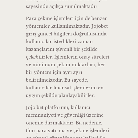
sayesinde açıkça sunulmaktadır.
Para çekme işlemleri için de benzer
yöntemler kullanılmaktadır. Jojobet
giriş güncel bilgileri doğrultusunda,
kullanıcılar istedikleri zaman
kazançlarını güvenli bir şekilde
çekebilirler. İşlemlerin onay süreleri
ve minimum çekim miktarları, her
bir yöntem için ayrı ayrı
belirtilmektedir. Bu sayede,
kullanıcılar finansal işlemlerini en
uygun şekilde planlayabilirler.
Jojo bet platformu, kullanıcı
memnuniyeti ve güvenliği üzerine
önemle durmaktadır. Bu nedenle,
tüm para yatırma ve çekme işlemleri,