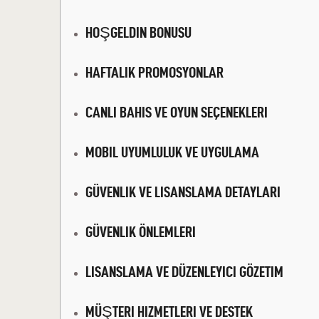
HOŞGELDIN BONUSU
HAFTALIK PROMOSYONLAR
CANLI BAHIS VE OYUN SEÇENEKLERI
MOBIL UYUMLULUK VE UYGULAMA
GÜVENLIK VE LISANSLAMA DETAYLARI
GÜVENLIK ÖNLEMLERI
LISANSLAMA VE DÜZENLEYICI GÖZETIM
MÜŞTERI HIZMETLERI VE DESTEK