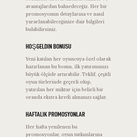
avantajlardan bahsedeceğiz. Her bir
promosyonun detaylarına ve nasıl
yararlanabileceğinize dair bilgileri
bulabilirsiniz.
HOŞGELDIN BONUSU
Yeni katılan her oyuncuya özel olarak
hazırlanan bu bonus, ilk yatırımınızı
büyük ölçüde artırabilir. Teklif, çeşitli
oyun türlerinde geçerli olup,
yatırılan her miktar için belirli bir
oranda ekstra kredi almanızı sağlar.
HAFTALIK PROMOSYONLAR
Her hafta yenilenen bu
promosyonlar, oyun tutkunlarına