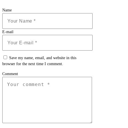
Name
E-mail
Save my name, email, and website in this
browser for the next time I comment.
Comment