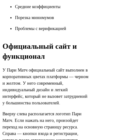
Средние коэффициенты
Порезка минимумов
Проблемы с верификацией
Официальный сайт и
функционал
У Пари Матч официальный сайт выполнен в
корпоративных цветах платформы — черном
и желтом. У него современный,
индивидуальный дизайн и легкий
интерфейс, который не вызовет затруднений
у большинства пользователей.
Вверху слева располагается логотип Пари
Матч. Если нажать на него, произойдет
переход на основную страницу ресурса.
Справа — кнопки входа и регистрации,