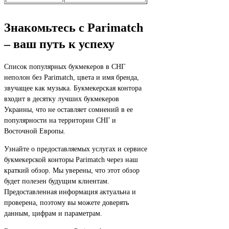
Знакомьтесь с Parimatch
– ваш путь к успеху
Список популярных букмекеров в СНГ
неполон без Parimatch, цвета и имя бренда,
звучащее как музыка. Букмекерская контора
входит в десятку лучших букмекеров
Украины, что не оставляет сомнений в ее
популярности на территории СНГ и
Восточной Европы.
Узнайте о предоставляемых услугах и сервисе
букмекерской конторы Parimatch через наш
краткий обзор. Мы уверены, что этот обзор
будет полезен будущим клиентам.
Предоставленная информация актуальна и
проверена, поэтому вы можете доверять
данным, цифрам и параметрам.