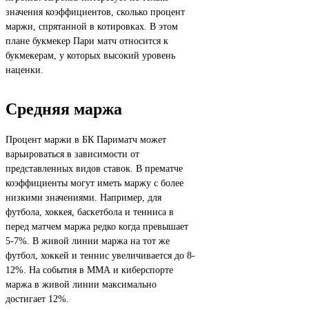
значения коэффициентов, сколько процент
маржи, спрятанной в котировках. В этом
плане букмекер Пари матч относится к
букмекерам, у которых высокий уровень
наценки.
Средняя маржа
Процент маржи в БК Париматч может
варьироваться в зависимости от
представленных видов ставок. В прематче
коэффициенты могут иметь маржу с более
низкими значениями. Например, для
футбола, хоккея, баскетбола и тенниса в
перед матчем маржа редко когда превышает
5-7%. В живой линии маржа на тот же
футбол, хоккей и теннис увеличивается до 8-
12%. На события в ММА и киберспорте
маржа в живой линии максимально
достигает 12%.