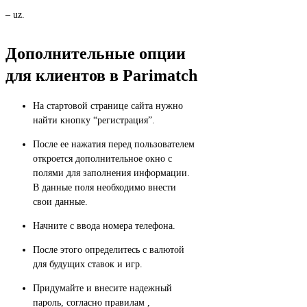
– uz.
Дополнительные опции
для клиентов в Parimatch
На стартовой странице сайта нужно
найти кнопку “регистрация”.
После ее нажатия перед пользователем
откроется дополнительное окно с
полями для заполнения информации.
В данные поля необходимо внести
свои данные.
Начните с ввода номера телефона.
После этого определитесь с валютой
для будущих ставок и игр.
Придумайте и внесите надежный
пароль, согласно правилам ,