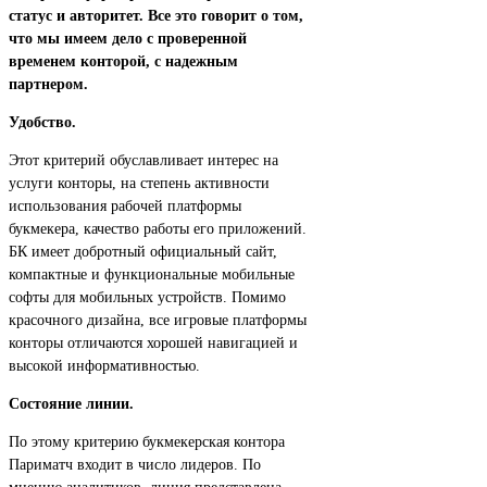
статус и авторитет. Все это говорит о том,
что мы имеем дело с проверенной
временем конторой, с надежным
партнером.
Удобство.
Этот критерий обуславливает интерес на
услуги конторы, на степень активности
использования рабочей платформы
букмекера, качество работы его приложений.
БК имеет добротный официальный сайт,
компактные и функциональные мобильные
софты для мобильных устройств. Помимо
красочного дизайна, все игровые платформы
конторы отличаются хорошей навигацией и
высокой информативностью.
Состояние линии.
По этому критерию букмекерская контора
Париматч входит в число лидеров. По