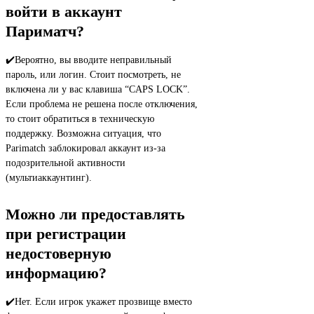
войти в аккаунт
Париматч?
✔️Вероятно, вы вводите неправильный
пароль, или логин. Стоит посмотреть, не
включена ли у вас клавиша “CAPS LOCK”.
Если проблема не решена после отключения,
то стоит обратиться в техническую
поддержку. Возможна ситуация, что
Parimatch заблокировал аккаунт из-за
подозрительной активности
(мультиаккаунтинг).
Можно ли предоставлять
при регистрации
недостоверную
информацию?
✔️Нет. Если игрок укажет прозвище вместо