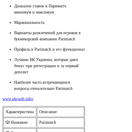
Диапазон ставок в Париматч:
минимум и максимум
Маржинальность
Варианты развлечений для игроков в
букмекерской компании Parimatch
Профиль в Parimatch и его функционал
Лучшие БК Украины, которые дают
бонус при регистрации и за первый
депозит
Наиболее часто встречающиеся
вопросы относительно Parimatch
www.ukrweb.info/
Характеристика
Описание
🎲 Название
Parimatch