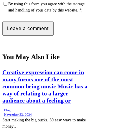
By using this form you agree with the storage
and handling of your data by this website.
*
You May Also Like
Creative expression can come in
many forms one of the most
common being music Music has a
way of relating to a larger
audience about a feeling or
Blog
November 23, 2024
Start making the big bucks. 30 easy ways to make
money…