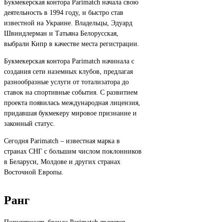
Букмекерская контора Parimatch начала свою
деятельность в 1994 году, и быстро став
известной на Украине. Владельцы, Эдуард
Швиндлерман и Татьяна Белорусская,
выбрали Кипр в качестве места регистрации.
Букмекерская контора Parimatch начинала с
создания сети наземных клубов, предлагая
разнообразные услуги от тотализатора до
ставок на спортивные события. С развитием
проекта появилась международная лицензия,
придавшая букмекеру мировое признание и
законный статус.
Сегодня Parimatch – известная марка в
странах СНГ с большим числом поклонников
в Беларуси, Молдове и других странах
Восточной Европы.
Ранг