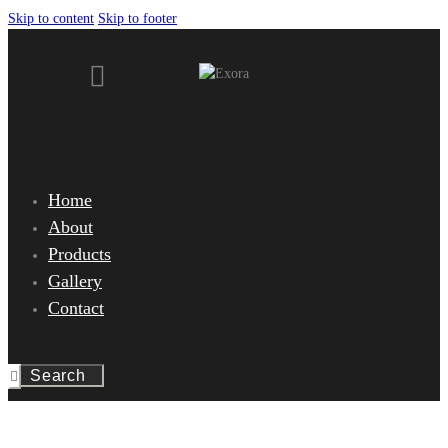
Skip to content
Skip to footer
Home
About
Products
Gallery
Contact