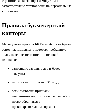
странице сайта конторы и могут быть
самостоятельно установлены на персональные
устройства.
Правила букмекерской
конторы
Мы изучили правила БК Parimatch и выбрали
основные моменты, о которых необходимо
знать перед регистрацией на игровой
площадке:
запрещено заводить два и более
аккаунта;
игра доступна только с 21 года;
если выявлены признаки
мошенничества, БК оставляет за собой
право обратиться в
правоохранительные органы;