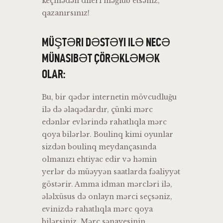
keçmədən dileri məğlub etsəniz,
qazanırsınız!
MÜŞTƏRI DƏSTƏYI ILƏ NECƏ
MÜNASIBƏT ÇÖRƏKLƏMƏK
OLAR:
Bu, bir qədər internetin mövcudluğu
ilə də əlaqədardır, çünki mərc
edənlər evlərində rahatlıqla mərc
qoya bilərlər. Boulinq kimi oyunlar
sizdən boulinq meydançasında
olmanızı ehtiyac edir və həmin
yerlər də müəyyən saatlarda fəaliyyət
göstərir. Amma idman mərcləri ilə,
ələlxüsus də onlayn mərci seçsəniz,
evinizdə rahatlıqla mərc qoya
bilərsiniz. Mərc sənayesinin