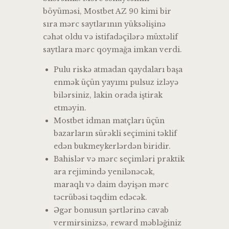
böyüməsi, Mostbet AZ 90 kimi bir
sıra mərc saytlarının yüksəlişinə
cəhət oldu və istifadəçilərə müxtəlif
saytlara mərc qoymağa imkan verdi.
Pulu riskə atmadan qaydaları başa
enmək üçün yayımı pulsuz izləyə
bilərsiniz, lakin orada iştirak
etməyin.
Mostbet idman matçları üçün
bazarların sürəkli seçimini təklif
edən bukmeykerlərdən biridir.
Bahislər və mərc seçimləri praktik
ara rejimində yenilənəcək,
maraqlı və daim dəyişən mərc
təcrübəsi təqdim edəcək.
Əgər bonusun şərtlərinə cavab
vermirsinizsə, reward məbləğiniz