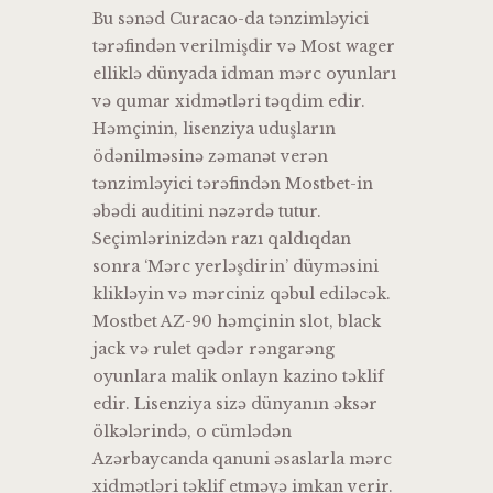
Bu sənəd Curacao-da tənzimləyici
tərəfindən verilmişdir və Most wager
elliklə dünyada idman mərc oyunları
və qumar xidmətləri təqdim edir.
Həmçinin, lisenziya uduşların
ödənilməsinə zəmanət verən
tənzimləyici tərəfindən Mostbet-in
əbədi auditini nəzərdə tutur.
Seçimlərinizdən razı qaldıqdan
sonra ‘Mərc yerləşdirin’ düyməsini
klikləyin və mərciniz qəbul ediləcək.
Mostbet AZ-90 həmçinin slot, black
jack və rulet qədər rəngarəng
oyunlara malik onlayn kazino təklif
edir. Lisenziya sizə dünyanın əksər
ölkələrində, o cümlədən
Azərbaycanda qanuni əsaslarla mərc
xidmətləri təklif etməyə imkan verir.