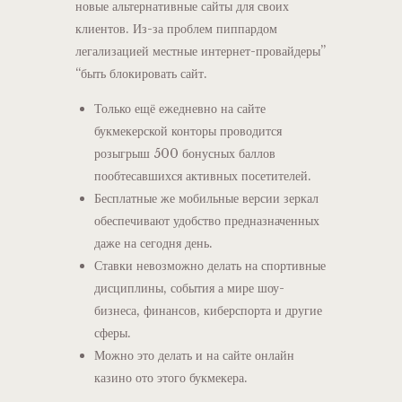
новые альтернативные сайты для своих
клиентов. Из-за проблем пиппардом
легализацией местные интернет-провайдеры”
“быть блокировать сайт.
Только ещё ежедневно на сайте
букмекерской конторы проводится
розыгрыш 500 бонусных баллов
пообтесавшихся активных посетителей.
Бесплатные же мобильные версии зеркал
обеспечивают удобство предназначенных
даже на сегодня день.
Ставки невозможно делать на спортивные
дисциплины, события а мире шоу-
бизнеса, финансов, киберспорта и другие
сферы.
Можно это делать и на сайте онлайн
казино ото этого букмекера.