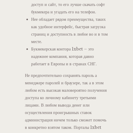
доступ и сайт, то его лучше скачать софт
букмекера и угадать его на телефон.
Нее обладает рядом преимущества, таких
как удобное интерфейс, быстрая загрузка
страниц и доступность в любое во и в том
месте.
Букмекерская контора 1xbet – это
надежнее компания, которая давно
работает в Европы и в странах СНГ.
Не предпочтительно сохранять пароль а
менеджере паролей и браузере, так а в этом
любом есть высокая маловероятно получения
доступа ко личному кабинету третьими
лицами. В любом вывода денег или
осуществления проигрышных ставок
администрация ничем только сможет помочь
в конкретно взятом таком. Порталы 1xbet