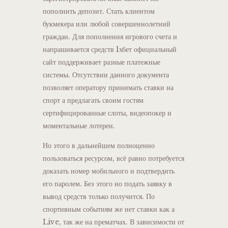
пополнить депозит. Стать клиентом
букмекера или любой совершеннолетний
граждан. Для пополнения игрового счета и
напрашивается средств 1хбет официальный
сайт поддерживает разные платежные
системы. Отсутствии данного документа
позволяет оператору принимать ставки на
спорт а предлагать своим гостям
сертифицированные слоты, видеопокер и
моментальные лотереи.
Но этого в дальнейшем полноценно
пользоваться ресурсом, всё равно потребуется
доказать номер мобильного и подтвердить
его паролем. Без этого но подать заявку в
вывод средств только получится. По
спортивным событиям же нет ставки как а
Live, так же на прематчах. В зависимости от