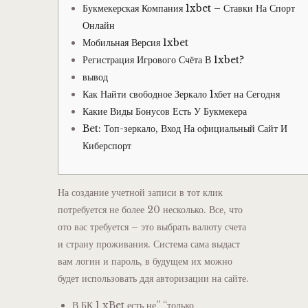
Букмекерская Компания 1xbet – Ставки На Спорт
Онлайн
Мобильная Версия 1xbet
Регистрация Игрового Счёта В 1xbet?
вывод
Как Найти свободное Зеркало 1хбет на Сегодня
Какие Виды Бонусов Есть У Букмекера
Bet: Топ-зеркало, Вход На официальный Сайт И
Киберспорт
На создание учетной записи в тот клик
потребуется не более 20 несколько. Все, что
ото вас требуется – это выбрать валюту счета
и страну проживания. Система сама выдаст
вам логин и пароль, в будущем их можно
будет использовать ддя авторизации на сайте.
В БК 1 xBet есть не” “только