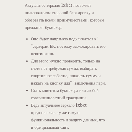
Актуальное зеркало 1xbet позволяет
пользователям стороной блокировку и
обозревать всеми преимуществами, которые
предлагает букмекер.
Оно будет напрямую подключаться к”
“серверам БК, поэтому заблокировать его
невозможно.
Для этого нужно проверить, только на
счете нет требуемая сумма, выбирать
спортивное событие, показать сумму и
нажать на кнопку ддя” “заключения пари.
Стать клиентом букмекера или любой
совершеннолетний гражданин.
Ведь актуальное зеркало 1xbet
предоставляет ту же самую
функциональность и защиту данных, что
и официальный сайт.