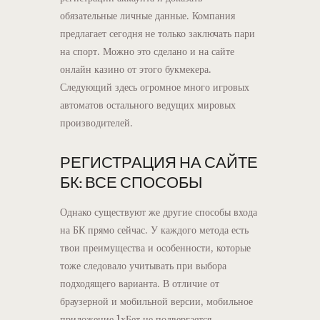
обязательные личные данные. Компания
предлагает сегодня не только заключать пари
на спорт. Можно это сделано и на сайте
онлайн казино от этого букмекера.
Следующий здесь огромное много игровых
автоматов остального ведущих мировых
производителей.
РЕГИСТРАЦИЯ НА САЙТЕ
БК: ВСЕ СПОСОБЫ
Однако существуют же другие способы входа
на БК прямо сейчас. У каждого метода есть
твои преимущества и особенности, которые
тоже следовало учитывать при выбора
подходящего варианта. В отличие от
браузерной и мобильной версии, мобильное
приложение 1хБет не подвергается