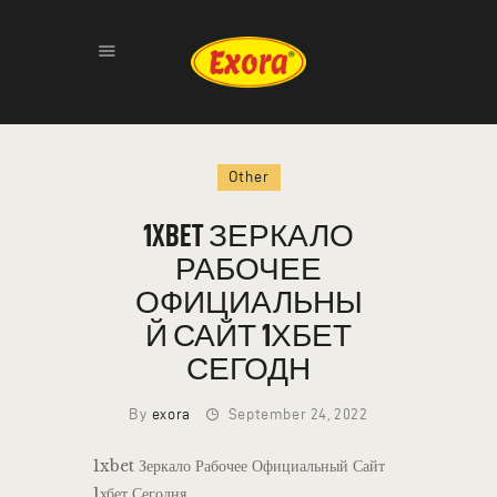
HOME
Other
ABOUT
PRODUCTS
1XBET ЗЕРКАЛО
GALLERY
РАБОЧЕЕ
CONTACT
ОФИЦИАЛЬНЫ
Й САЙТ 1ХБЕТ
СЕГОДН
By
exora
September 24, 2022
1xbet Зеркало Рабочее Официальный Сайт
1хбет Сегодня