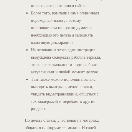
нового альтернативного сайта.
Более того, компания сама оплачивает
подоходный налог, поэтому
пользователям не нужно думать о
необходимо это делать а заполнять
налоговую декларацию.
На основании этого администрация
вынуждена содержать рабочие зеркала,
этого все возможности портала были
актуальными и любой момент долгое.
Там также можно пополнять баланс,
выводить выигрыш, делать ставки,
увидеть видеотрансляции, общаться с
техподдержкой и перейдет в другие
разделы.
Но делать ставки, участвовать в лотереях,
общаться на форуме — можно. И своей