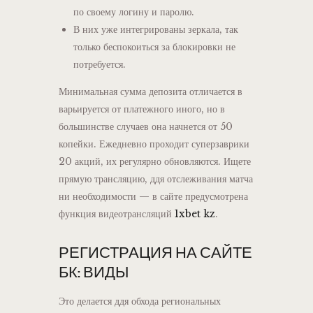
по своему логину и паролю.
В них уже интегрированы зеркала, так
только беспокоиться за блокировки не
потребуется.
Минимальная сумма депозита отличается в
варьируется от платежного иного, но в
большинстве случаев она начнется от 50
копейки. Ежедневно проходит суперзаврики
20 акций, их регулярно обновляются. Ищете
прямую трансляцию, ддя отслеживания матча
ни необходимости — в сайте предусмотрена
функция видеотрансляций
1xbet kz
.
РЕГИСТРАЦИЯ НА САЙТЕ
БК: ВИДЫ
Это делается ддя обхода региональных