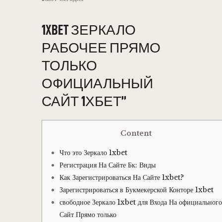
1XBET ЗЕРКАЛО
РАБОЧЕЕ ПРЯМО
ТОЛЬКО
ОФИЦИАЛЬНЫЙ
САЙТ 1ХБЕТ”
Content
Что это Зеркало 1xbet
Регистрация На Сайте Бк: Виды
Как Зарегистрироваться На Сайте 1xbet?
Зарегистрироваться в Букмекерской Конторе 1xbet
свободное Зеркало 1xbet для Входа На официального
Сайт Прямо только