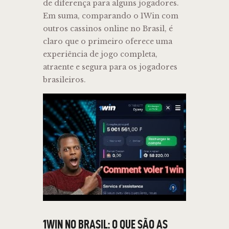
de diferença para alguns jogadores.
Em suma, comparando o 1Win com
outros cassinos online no Brasil, é
claro que o primeiro oferece uma
experiência de jogo completa,
atraente e segura para os jogadores
brasileiros.
1WIN NO BRASIL: O QUE SÃO AS