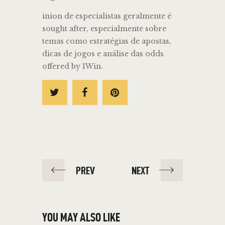
inion de especialistas geralmente é
sought after, especialmente sobre
temas como estratégias de apostas,
dicas de jogos e análise das odds
offered by 1Win.
PREV
NEXT
YOU MAY ALSO LIKE