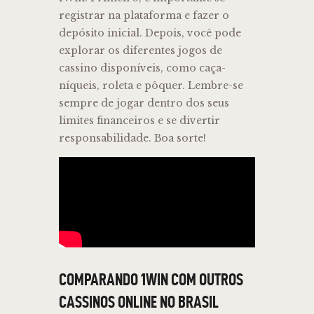
registrar na plataforma e fazer o
depósito inicial. Depois, você pode
explorar os diferentes jogos de
cassino disponíveis, como caça-
níqueis, roleta e pôquer. Lembre-se
sempre de jogar dentro dos seus
limites financeiros e se divertir
responsabilidade. Boa sorte!
COMPARANDO 1WIN COM OUTROS
CASSINOS ONLINE NO BRASIL