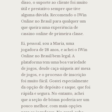
disso, o suporte ao cliente foi muito
útil e prestativo sempre que tive
alguma dúvida. Recomendo o 1Win
Online no Brasil para qualquer um
que queira uma experiência de
cassino online de primeira classe.
Ei, pessoal, sou a Maria, uma
jogadora de 28 anos, e achei o 1Win
Online no Brasil bem legal. A
plataforma tem uma boa variedade
de jogos, desde caça-níqueis até mesa
de jogos, e o processo de inscrição
foi muito fácil. Gostei especialmente
da opção de depósito e saque, que foi
rápida e segura. No entanto, achei
que a seção de bônus poderia ser um
pouco melhor, com mais opções