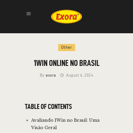
HOME
Other
ABOUT
PRODUCTS
1WIN ONLINE NO BRASIL
GALLERY
CONTACT
By
exora
August 6, 2024
TABLE OF CONTENTS
Avaliando 1Win no Brasil: Uma
Visão Geral