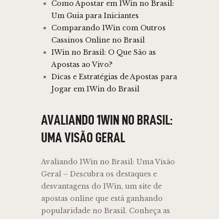
Como Apostar em 1Win no Brasil:
Um Guia para Iniciantes
Comparando 1Win com Outros
Cassinos Online no Brasil
1Win no Brasil: O Que São as
Apostas ao Vivo?
Dicas e Estratégias de Apostas para
Jogar em 1Win do Brasil
AVALIANDO 1WIN NO BRASIL:
UMA VISÃO GERAL
Avaliando 1Win no Brasil: Uma Visão
Geral – Descubra os destaques e
desvantagens do 1Win, um site de
apostas online que está ganhando
popularidade no Brasil. Conheça as