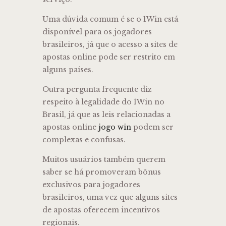
Uma dúvida comum é se o 1Win está
disponível para os jogadores
brasileiros, já que o acesso a sites de
apostas online pode ser restrito em
alguns países.
Outra pergunta frequente diz
respeito à legalidade do 1Win no
Brasil, já que as leis relacionadas a
apostas online
jogo win
podem ser
complexas e confusas.
Muitos usuários também querem
saber se há promoveram bônus
exclusivos para jogadores
brasileiros, uma vez que alguns sites
de apostas oferecem incentivos
regionais.