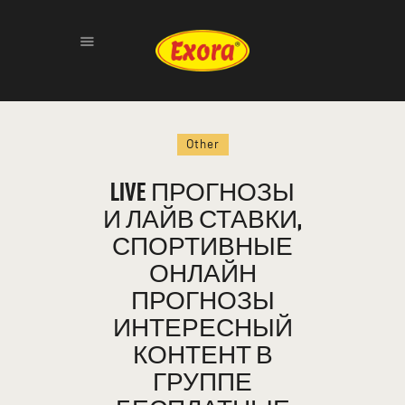
HOME
Other
ABOUT
PRODUCTS
LIVE ПРОГНОЗЫ
GALLERY
И ЛАЙВ СТАВКИ,
CONTACT
СПОРТИВНЫЕ
ОНЛАЙН
ПРОГНОЗЫ
ИНТЕРЕСНЫЙ
КОНТЕНТ В
ГРУППЕ