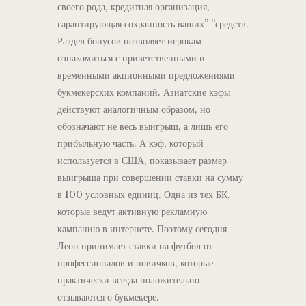
своего рода, кредитная организация,
гарантирующая сохранность ваших” “средств.
Раздел бонусов позволяет игрокам
ознакомиться с приветственными и
временными акционными предложениями
букмекерских компаний. Азиатские кэфы
действуют аналогичным образом, но
обозначают не весь выигрыш, а лишь его
прибыльную часть. А кэф, который
используется в США, показывает размер
выигрыша при совершении ставки на сумму
в 100 условных единиц. Одна из тех БК,
которые ведут активную рекламную
кампанию в интернете. Поэтому сегодня
Леон принимает ставки на футбол от
профессионалов и новичков, которые
практически всегда положительно
отзываются о букмекере.