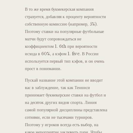
В то же время букмекерская компания
страхуется, добавляя к проценту вероятности
собственную комиссию (например, 5%).
Поэтому ставки на популярные футбольные
матчи будут сопровождаться не
коэффициентом 1. 6th при вероятности
исхода в 60%, а кэфом 1. five. В России
используется первый тип кэфов, и он очень
прост в понимании.
Пускай название этой компании не вводит
вас в заблуждение, так как Тенниси
принимает букмекерские ставки на футбол и
на десяток других видов спорта. Линия
самой популярной дисциплины представлена
сотнями, если не тысячами турниров.
Поэтому у игроков всегда есть выбор, на
какое мероприятие заключить пари. Чтобы