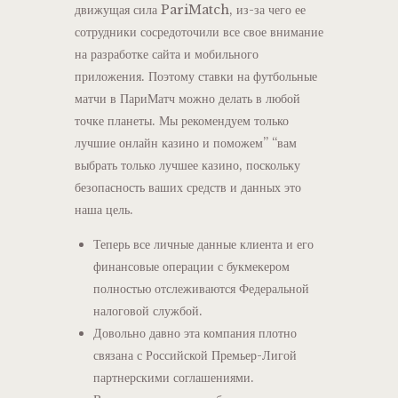
движущая сила PariMatch, из-за чего ее
сотрудники сосредоточили все свое внимание
на разработке сайта и мобильного
приложения. Поэтому ставки на футбольные
матчи в ПариМатч можно делать в любой
точке планеты. Мы рекомендуем только
лучшие онлайн казино и поможем” “вам
выбрать только лучшее казино, поскольку
безопасность ваших средств и данных это
наша цель.
Теперь все личные данные клиента и его
финансовые операции с букмекером
полностью отслеживаются Федеральной
налоговой службой.
Довольно давно эта компания плотно
связана с Российской Премьер-Лигой
партнерскими соглашениями.