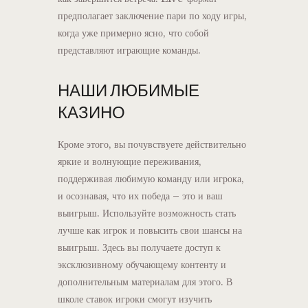
предполагает заключение пари по ходу игры,
когда уже примерно ясно, что собой
представляют играющие команды.
НАШИ ЛЮБИМЫЕ
КАЗИНО
Кроме этого, вы почувствуете действительно
яркие и волнующие переживания,
поддерживая любимую команду или игрока,
и осознавая, что их победа – это и ваш
выигрыш. Используйте возможность стать
лучше как игрок и повысить свои шансы на
выигрыш. Здесь вы получаете доступ к
эксклюзивному обучающему контенту и
дополнительным материалам для этого. В
школе ставок игроки смогут изучить