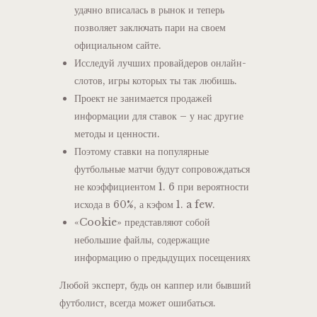
удачно вписалась в рынок и теперь
позволяет заключать пари на своем
официальном сайте.
Исследуй лучших провайдеров онлайн-
слотов, игры которых ты так любишь.
Проект не занимается продажей
информации для ставок – у нас другие
методы и ценности.
Поэтому ставки на популярные
футбольные матчи будут сопровождаться
не коэффициентом 1. 6 при вероятности
исхода в 60%, а кэфом 1. a few.
«Cookie» представляют собой
небольшие файлы, содержащие
информацию о предыдущих посещениях
Любой эксперт, будь он каппер или бывший
футболист, всегда может ошибаться.