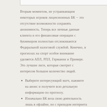
Вторым моментом, не устраивающим
некоторых игроков лицензионных БК – это
отсутствие возможности сохранять
анонимность. Теперь все личные данные
клиента и его финансовые операции с
букмекером полностью отслеживаются
Федеральной налоговой службой. Конечно, в
прогнозах на спорт особое внимание
уделяется АПЛ, РПЛ, Германии и Примере.
Это лучшие лиги, которые смотрит с
интересом большое количество людей.
Выберите интересующий матч, нажмите
на анонс и получите всю детальную
информацию по прогнозу.
Изначально БК вела свою деятельность
лишь в офлайне, но с приходом интернета