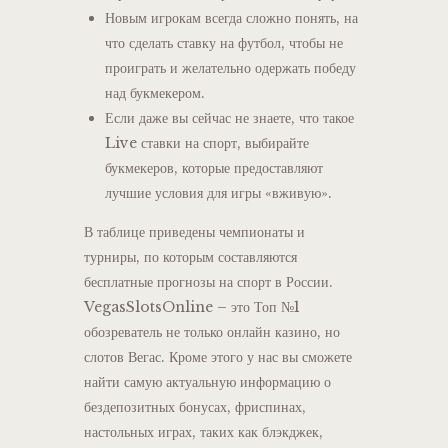
Новым игрокам всегда сложно понять, на
что сделать ставку на футбол, чтобы не
проиграть и желательно одержать победу
над букмекером.
Если даже вы сейчас не знаете, что такое
Live ставки на спорт, выбирайте
букмекеров, которые предоставляют
лучшие условия для игры «вживую».
В таблице приведены чемпионаты и
турниры, по которым составляются
бесплатные прогнозы на спорт в России.
VegasSlotsOnline – это Топ №1
обозреватель не только онлайн казино, но
слотов Вегас. Кроме этого у нас вы сможете
найти самую актуальную информацию о
бездепозитных бонусах, фриспинах,
настольных играх, таких как блэкджек,