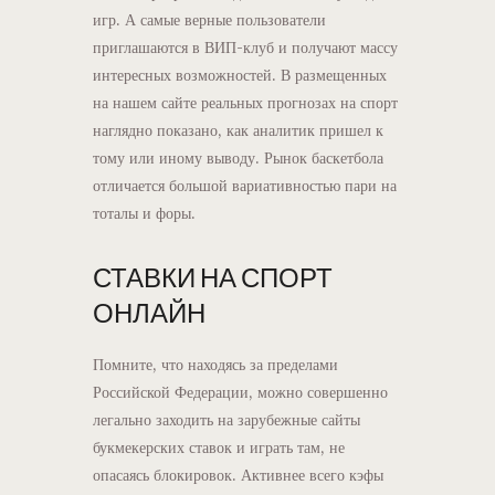
игр. А самые верные пользователи
приглашаются в ВИП-клуб и получают массу
интересных возможностей. В размещенных
на нашем сайте реальных прогнозах на спорт
наглядно показано, как аналитик пришел к
тому или иному выводу. Рынок баскетбола
отличается большой вариативностью пари на
тоталы и форы.
СТАВКИ НА СПОРТ
ОНЛАЙН
Помните, что находясь за пределами
Российской Федерации, можно совершенно
легально заходить на зарубежные сайты
букмекерских ставок и играть там, не
опасаясь блокировок. Активнее всего кэфы