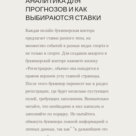
АНАЛИТИКА ДЛЯ
ПРОГНОЗОВ И КАК
ВЫБИРАЮТСЯ СТАВКИ
Каждая онлайн букмекерская контора
предлагает ставки разного типа, на
множество событий в разных видах спорта и
не только в спорте. Для создания аккаунта в
букмекерской конторе нажмите кнопку
«Регистрация», обычно она находится в
правом верхнем углу главной страницы.
После этого букмекер перенесет вас в раздел
регистрации, где будет несколько пустующих
полей, требующих заполнения. Внимательно
читайте, что необходимо в них написать и
заполняйте по порядку. Не пытайтесь
обмануть букмекера ложной информацией о
личных данных, так как” “в дальнейшем это