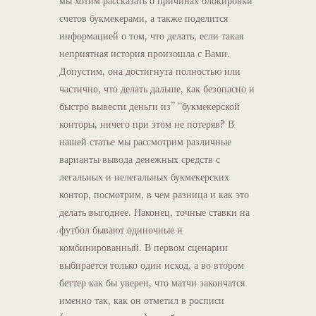
мы хотим рассказать о причинах блокировки
счетов букмекерами, а также поделится
информацией о том, что делать, если такая
неприятная история произошла с Вами.
Допустим, она достигнута полностью или
частично, что делать дальше, как безопасно и
быстро вывести деньги из” “букмекерской
конторы, ничего при этом не потеряв? В
нашей статье мы рассмотрим различные
варианты вывода денежных средств с
легальных и нелегальных букмекерских
контор, посмотрим, в чем разница и как это
делать выгоднее. Наконец, точные ставки на
футбол бывают одиночные и
комбинированный. В первом сценарии
выбирается только один исход, а во втором
беттер как бы уверен, что матчи закончатся
именно так, как он отметил в росписи