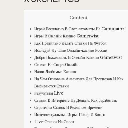
Content
Играй Бесплатно В Слот-автоматы На Gaminator!
Игры В Онлайн Казино Gametwist
Как Правильно Делать Ставки На Футбол
Исследуй Лучшие Онлайн-казино России
Добро Пожаловать В Онлайн Казино Gametwist
Ставки На Спорт Онлайн
Наши Любимые Казино
На Чем Основана Аналитика Для Прогнозов И Как
Выбираются Ставки
Результаты Live
Ставки В Интернете На Деньги: Как Заработать
Стратегии Ставок В Реальном Времени
Интеллектуальные Игры, Покер И Бинго
Live Ставки На Спорт