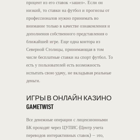
процент из его ставок «зашел». Если он
низкий, то ставки на футбол и прогнозы от
профессионалов нужно принимать во
внимание только в качестве ознакомления и
дополнения собственного представления о
ближайшей игре. Еще одна контора из
Северной Столицы, принимающая в том
числе бесплатные ставки на спорт футбол. То
есть у пользователей есть возможность
испытать свою удачу, не вкладывая реальные
деньги.
ИГРЫ В ОНЛАЙН КАЗИНО
GAMETWIST
Все денежные операции с лицензионными
БК проходят через ЦУПИС (Центр учета
переводов интерактивных ставок) – это,