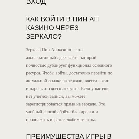
ВХОД
КАК ВОЙТИ В ПИН АП
КАЗИНО ЧЕРЕЗ
ЗЕРКАЛО?
Зеркало Пин Ап казино – это
альтернативный адрес сайта, который
полностью дублирует функционал основного
ресурса. Чтобы войти, достаточно перейти по
актуальной ссылке на зеркало, ввести логин
и пароль от своего аккаунта. Если у вас еще
нет учетной записи, вы можете
зарегистрироваться прямо на зеркале. Это
удобный способ обойти блокировки и
продолжить играть в любимые игры.
ПРЕИМУЩЕСТВА ИГРЫ В