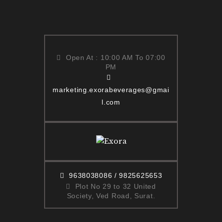
Open At : 10:00 AM To 07:00
PM
marketing.exorabeverages@gmai
l.com
9638038086 / 9825625653
Plot No 29 to 32 United
Society, Ved Road, Surat.