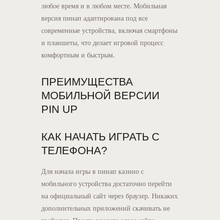
любое время и в любом месте. Мобильная
версия пинап адаптирована под все
современные устройства, включая смартфоны
и планшеты, что делает игровой процесс
комфортным и быстрым.
ПРЕИМУЩЕСТВА
МОБИЛЬНОЙ ВЕРСИИ
PIN UP
КАК НАЧАТЬ ИГРАТЬ С
ТЕЛЕФОНА?
Для начала игры в пинап казино с
мобильного устройства достаточно перейти
на официальный сайт через браузер. Никаких
дополнительных приложений скачивать не