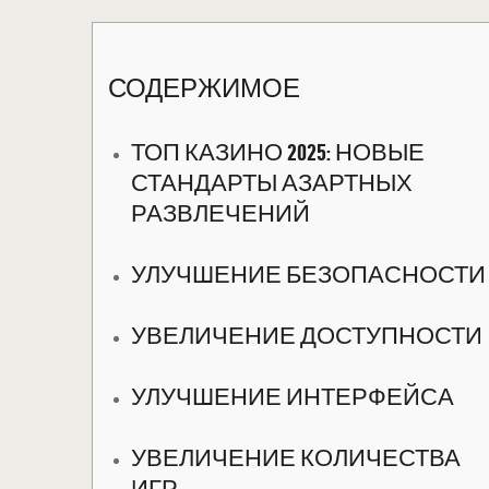
СОДЕРЖИМОЕ
ТОП КАЗИНО 2025: НОВЫЕ
СТАНДАРТЫ АЗАРТНЫХ
РАЗВЛЕЧЕНИЙ
УЛУЧШЕНИЕ БЕЗОПАСНОСТИ
УВЕЛИЧЕНИЕ ДОСТУПНОСТИ
УЛУЧШЕНИЕ ИНТЕРФЕЙСА
УВЕЛИЧЕНИЕ КОЛИЧЕСТВА
ИГР