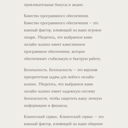
привлекательные бонусы и акции.
Качество программного обеспечения.
Качество программного обеспечения – это
важный фактор, влияющий на ваше игровое
опыри. Убедитесь, что выбранное вами
онлайн-казино имеет качественное
программное обеспечение, которое
обеспечивает стабильную и быструю работу.
Безопасность. Безопасность – это верхняя
приоритетная задача для любого онлайн-
казино. Убедитесь, что выбранное вами
онлайн-казино имеет надежную систему
безопасности, чтобы защитить вашу личную
информацию и финансы.
Клиентский сервис. Клиентский сервис – это
важный фактор, влияющий на ваше общение