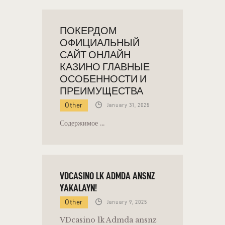
ПОКЕРДОМ
ОФИЦИАЛЬНЫЙ
САЙТ ОНЛАЙН
КАЗИНО ГЛАВНЫЕ
ОСОБЕННОСТИ И
ПРЕИМУЩЕСТВА
Other
January 31, 2025
Содержимое …
VDCASINO LK ADMDA ANSNZ
YAKALAYN!
Other
January 9, 2025
VDcasino lk Admda ansnz