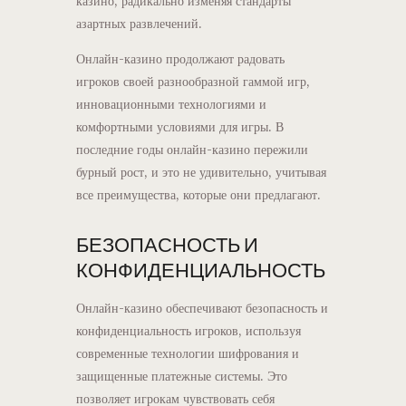
казино, радикально изменяя стандарты
азартных развлечений.
Онлайн-казино продолжают радовать
игроков своей разнообразной гаммой игр,
инновационными технологиями и
комфортными условиями для игры. В
последние годы онлайн-казино пережили
бурный рост, и это не удивительно, учитывая
все преимущества, которые они предлагают.
БЕЗОПАСНОСТЬ И
КОНФИДЕНЦИАЛЬНОСТЬ
Онлайн-казино обеспечивают безопасность и
конфиденциальность игроков, используя
современные технологии шифрования и
защищенные платежные системы. Это
позволяет игрокам чувствовать себя