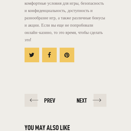
комфортные условия для игры, безопасность
и конфиденциальность, доступность и
разнообразие игр, а также различные бонусы
и акции. Если вы еще не попробовали
онлайн-казино, то это время, чтобы сделать
это!
PREV
NEXT
YOU MAY ALSO LIKE