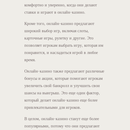
комфортно и уверенно, когда они делают
ставки и играют в онлайн-казино.
Кроме того, онлайн-казино предлагают
широкий выбор игр, включая слоты,
карточные игры, рулетку и другие. Это
позволяет игрокам выбрать игру, которая им
понравится, и насладиться игрой в любое
время.
Онлайн-казино также предлагают различные
бонусы и акции, которые помогают игрокам
увеличить свой банкролл и улучшить свои
шансы на выигрыш. Это еще один фактор,
который делает онлайн-казино еще более
привлекательными для игроков.
В целом, онлайн-казино станут еще более
популярными, потому что они предлагают