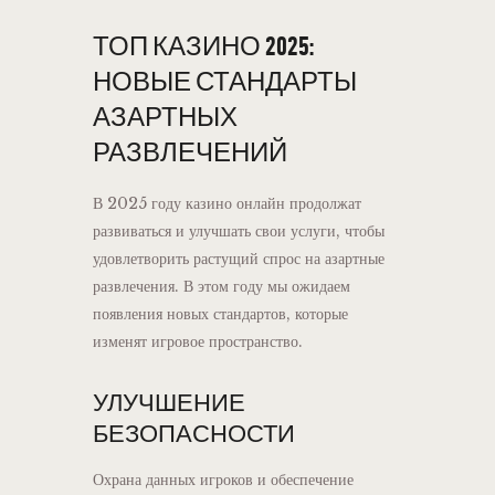
ТОП КАЗИНО 2025:
НОВЫЕ СТАНДАРТЫ
АЗАРТНЫХ
РАЗВЛЕЧЕНИЙ
В 2025 году казино онлайн продолжат
развиваться и улучшать свои услуги, чтобы
удовлетворить растущий спрос на азартные
развлечения. В этом году мы ожидаем
появления новых стандартов, которые
изменят игровое пространство.
УЛУЧШЕНИЕ
БЕЗОПАСНОСТИ
Охрана данных игроков и обеспечение