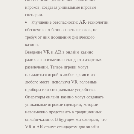
игроков, создавая уникальные игровые
сценарии.
Улучшение безопасности: AR-технологии
обеспечивают безопасность игроков, не
требуя от них посещения физического
казино.
Введение VR и AR в онлайн-казино
радикально изменило стандарты азартных
развлечений. Теперь игроки могут
насладиться игрой в любое время и из
любого места, используя VR-головные
приборы или специальные устройства.
Операторы онлайн-казино могут создавать
уникальные игровые сценарии, которые
невозможно представить в традиционных
онлайн-казино. В будущем мы ожидаем, что
VR и AR станут стандартом для онлайн-