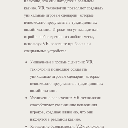
иллюзию, что они находятся в реальном
казино. VR-технологии позволяют создавать
уникальные игровые сценарии, которые
невозможно представить в традиционных
онлайн-казино. Игроки могут насладиться
игрой в любое время и из любого места,
используя VR-головные приборы или
специальные устройства.
Уникальные игровые сценарии: VR-
технологии позволяют создавать
уникальные игровые сценарии, которые
невозможно представить в традиционных
онлайн-казино.
Увеличение вовлечения: VR-технологии
способствуют увеличению вовлечения
игроков, создавая иллюзию, что они
находятся в реальном казино.
Улучшение безопасности: VR-технологии