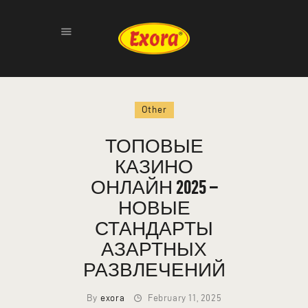
HOME
Other
ABOUT
PRODUCTS
ТОПОВЫЕ
GALLERY
КАЗИНО
CONTACT
ОНЛАЙН 2025 –
НОВЫЕ
СТАНДАРТЫ
АЗАРТНЫХ
РАЗВЛЕЧЕНИЙ
By
exora
February 11, 2025