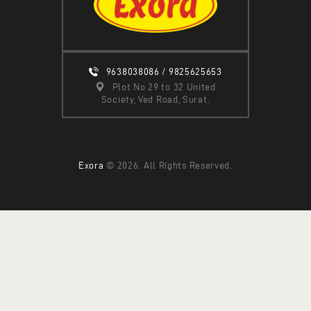
9638038086 / 9825625653
Plot No 29 to 32 United
Society, Ved Road, Surat.
Exora
© 2026. All Rights Reserved.