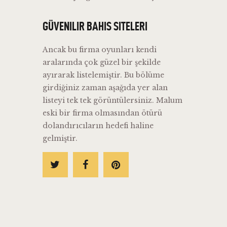
GÜVENILIR BAHIS SITELERI
Ancak bu firma oyunları kendi
aralarında çok güzel bir şekilde
ayırarak listelemiştir. Bu bölüme
girdiğiniz zaman aşağıda yer alan
listeyi tek tek görüntülersiniz. Malum
eski bir firma olmasından ötürü
dolandırıcıların hedefi haline
gelmiştir.