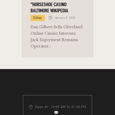
“HORSESHOE CASINO
BALTIMORE WIKIPEDIA
Other
January 5, 2025
Dan Gilbert Sells Cleveland
Online Casino Interests;
Jack Enjoyment Remains
Operator…
Open At : 10:00 AM To 07:00 PM