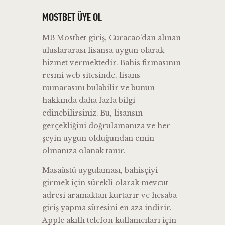
MOSTBET ÜYE OL
MB Mostbet giriş, Curacao’dan alınan
uluslararası lisansa uygun olarak
hizmet vermektedir. Bahis firmasının
resmi web sitesinde, lisans
numarasını bulabilir ve bunun
hakkında daha fazla bilgi
edinebilirsiniz. Bu, lisansın
gerçekliğini doğrulamanıza ve her
şeyin uygun olduğundan emin
olmanıza olanak tanır.
Masaüstü uygulaması, bahisçiyi
girmek için sürekli olarak mevcut
adresi aramaktan kurtarır ve hesaba
giriş yapma süresini en aza indirir.
Apple akıllı telefon kullanıcıları için