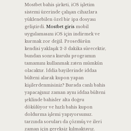
Mostbet bahis şirketi, iOS işletim
sistemi üzerinde çalışan cihazlara
yüklenebilen özel bir ipa dosyası
geliştirdi.
Mostbet giris
mobil
uygulamasını iOS için indirmek ve
kurmak zor değil. Prosedürün
kendisi yaklaşık 2-3 dakika sürecektir,
bundan sonra kurulu programın
tamamını kullanmak zaten mümkün
olacaktır. İddia bayilerinde iddaa
bülteni alarak kupon yapan
kişilerdenmisiniz? Burada canlı bahis
yapacağınız zaman aynı iddaa bülteni
şeklinde bahisler alta doğru
dökülüyor ve hızlı bahis kupon
doldurma işlemi yapıyorsunuz.
tarzında soruları da çözmüş ve ileri
zaman için gereksiz kılmaktayız.