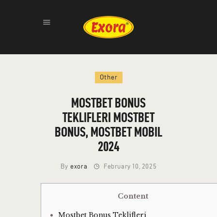
HOME
Other
ABOUT
PRODUCTS
MOSTBET BONUS
GALLERY
TEKLIFLERI MOSTBET
CONTACT
BONUS, MOSTBET MOBIL
2024
By
exora
February 10, 2025
Content
Mostbet Bonus Teklifleri