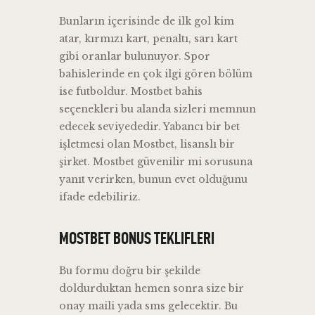
Bunların içerisinde de ilk gol kim
atar, kırmızı kart, penaltı, sarı kart
gibi oranlar bulunuyor. Spor
bahislerinde en çok ilgi gören bölüm
ise futboldur. Mostbet bahis
seçenekleri bu alanda sizleri memnun
edecek seviyededir. Yabancı bir bet
işletmesi olan Mostbet, lisanslı bir
şirket. Mostbet güvenilir mi sorusuna
yanıt verirken, bunun evet olduğunu
ifade edebiliriz.
MOSTBET BONUS TEKLIFLERI
Bu formu doğru bir şekilde
doldurduktan hemen sonra size bir
onay maili yada sms gelecektir. Bu