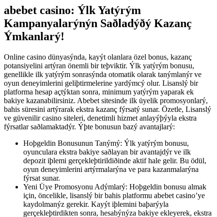
abebet casino: Ýlk Yatýrým
Kampanyalarýnýn Saðladýðý Kazanç
Ýmkanlarý!
Online casino dünyasýnda, kayýt olanlara özel bonus, kazanç
potansiyelini artýran önemli bir teþviktir. Ýlk yatýrým bonusu,
genellikle ilk yatýrým sonrasýnda otomatik olarak tanýmlanýr ve
oyun deneyimlerini geliþtirmelerine yardýmcý olur. Lisanslý bir
platforma hesap açtýktan sonra, minimum yatýrým yaparak ek
bakiye kazanabilirsiniz. Abebet sitesinde ilk üyelik promosyonlarý,
bahis süresini artýrarak ekstra kazanç fýrsatý sunar. Özetle, Lisanslý
ve güvenilir casino siteleri, denetimli hizmet anlayýþýyla ekstra
fýrsatlar saðlamaktadýr. Ýþte bonusun bazý avantajlarý:
Hoþgeldin Bonusunun Tanýmý: Ýlk yatýrým bonusu,
oyunculara ekstra bakiye saðlayan bir avantajdýr ve ilk
depozit iþlemi gerçekleþtirildiðinde aktif hale gelir. Bu ödül,
oyun deneyimlerini artýrmalarýna ve para kazanmalarýna
fýrsat sunar.
Yeni Üye Promosyonu Adýmlarý: Hoþgeldin bonusu almak
için, öncelikle, lisanslý bir bahis platformu abebet casino’ye
kaydolmanýz gerekir. Kayýt iþlemini baþarýyla
gerçekleþtirdikten sonra, hesabýnýza bakiye ekleyerek, ekstra