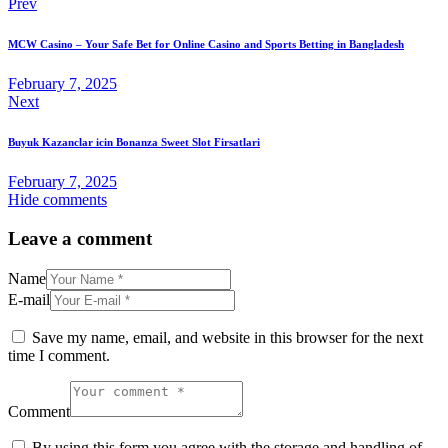
Prev
MCW Casino – Your Safe Bet for Online Casino and Sports Betting in Bangladesh
February 7, 2025
Next
Buyuk Kazanclar icin Bonanza Sweet Slot Firsatlari
February 7, 2025
Hide comments
Leave a comment
Name
E-mail
Save my name, email, and website in this browser for the next
time I comment.
Comment
By using this form you agree with the storage and handling of