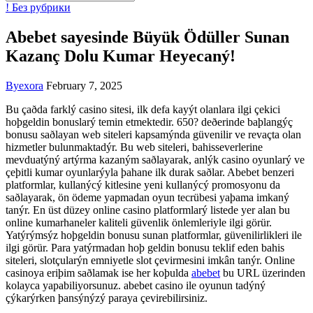
! Без рубрики
Abebet sayesinde Büyük Ödüller Sunan
Kazanç Dolu Kumar Heyecaný!
By
exora
February 7, 2025
Bu çaðda farklý casino sitesi, ilk defa kayýt olanlara ilgi çekici
hoþgeldin bonuslarý temin etmektedir. 650? deðerinde baþlangýç
bonusu saðlayan web siteleri kapsamýnda güvenilir ve revaçta olan
hizmetler bulunmaktadýr. Bu web siteleri, bahisseverlerine
mevduatýný artýrma kazaným saðlayarak, anlýk casino oyunlarý ve
çeþitli kumar oyunlarýyla þahane ilk durak saðlar. Abebet benzeri
platformlar, kullanýcý kitlesine yeni kullanýcý promosyonu da
saðlayarak, ön ödeme yapmadan oyun tecrübesi yaþama imkaný
tanýr. En üst düzey online casino platformlarý listede yer alan bu
online kumarhaneler kaliteli güvenlik önlemleriyle ilgi görür.
Yatýrýmsýz hoþgeldin bonusu sunan platformlar, güvenilirlikleri ile
ilgi görür. Para yatýrmadan hoþ geldin bonusu teklif eden bahis
siteleri, slotçularýn emniyetle slot çevirmesini imkân tanýr. Online
casinoya eriþim saðlamak ise her koþulda
abebet
bu URL üzerinden
kolayca yapabiliyorsunuz. abebet casino ile oyunun tadýný
çýkarýrken þansýnýzý paraya çevirebilirsiniz.