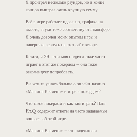
Я проиграл несколько раундов, но в конце
концов выиграл очень крупную сумму.
Всё в игре работает идеально, графика на
высоте, звуки тоже соответствуют атмосфере.
Я очень доволен моим опытом игры и
наверняка вернусь на этот сайт вскоре.
Кстати, я 29 лет и моя подруга тоже часто
играет в этот же покердом – она тоже
рекомендует попробовать.
Вы хотите узнать больше о онлайн-казино
«Машина Времени» и игре в покердом?
Что такое покердом и как там играть? Наш
FAQ содержит ответы на часто задаваемые
вопросы об этой игре.
«Машина Времени» – это надежное и