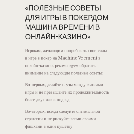
«ПОЛЕЗНЫЕ СОВЕТЫ
ДЛЯ ИГРЫ В ПОКЕРДОМ
МАШИНА ВРЕМЕНИ В
ОНЛАЙН-КАЗИНО»
Игрокам, желающим попробовать свои силы
в игре в покер на Machine Vremeni в
онлайн-казино, рекомендуем обратить
внимание на следующие полезные советы:
Во-первых, делайте паузы между сеансами
игры и не превышайте их продолжительность
более двух часов подряд.
Во-вторых, всегда следуйте оптимальной
стратегии и не рискуйте всеми своими
фишками в один кушетку.