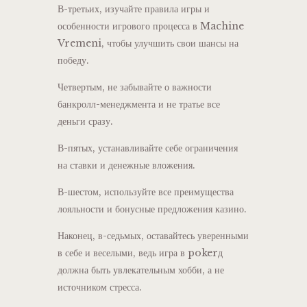
В-третьих, изучайте правила игры и
особенности игрового процесса в Machine
Vremeni, чтобы улучшить свои шансы на
победу.
Четвертым, не забывайте о важности
банкролл-менеджмента и не тратье все
деньги сразу.
В-пятых, устанавливайте себе ограничения
на ставки и денежные вложения.
В-шестом, используйте все преимущества
лояльности и бонусные предложения казино.
Наконец, в-седьмых, оставайтесь уверенными
в себе и веселыми, ведь игра в pokerд
должна быть увлекательным хобби, а не
источником стресса.