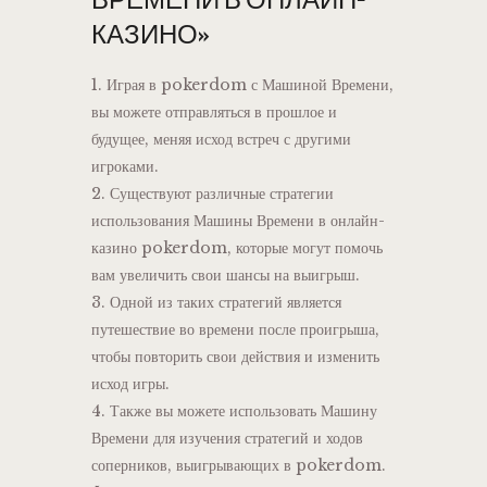
КАЗИНО»
1. Играя в pokerdom с Машиной Времени,
вы можете отправляться в прошлое и
будущее, меняя исход встреч с другими
игроками.
2. Существуют различные стратегии
использования Машины Времени в онлайн-
казино pokerdom, которые могут помочь
вам увеличить свои шансы на выигрыш.
3. Одной из таких стратегий является
путешествие во времени после проигрыша,
чтобы повторить свои действия и изменить
исход игры.
4. Также вы можете использовать Машину
Времени для изучения стратегий и ходов
соперников, выигрывающих в pokerdom.