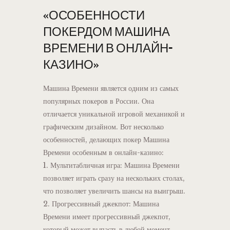
«ОСОБЕННОСТИ
ПОКЕРДОМ МАШИНА
ВРЕМЕНИ В ОНЛАЙН-
КАЗИНО»
Машина Времени является одним из самых
популярных покеров в России. Она
отличается уникальной игровой механикой и
графическим дизайном. Вот несколько
особенностей, делающих покер Машина
Времени особенным в онлайн-казино:
1. Мультитабличная игра: Машина Времени
позволяет играть сразу на нескольких столах,
что позволяет увеличить шансы на выигрыш.
2. Прогрессивный джекпот: Машина
Времени имеет прогрессивный джекпот,
который может выпасть в любой момент