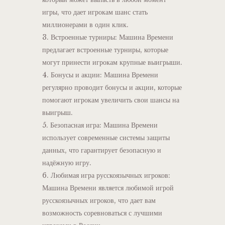
игры, что дает игрокам шанс стать
миллионерами в один клик.
3. Встроенные турниры: Машина Времени
предлагает встроенные турниры, которые
могут принести игрокам крупные выигрыши.
4. Бонусы и акции: Машина Времени
регулярно проводит бонусы и акции, которые
помогают игрокам увеличить свои шансы на
выигрыш.
5. Безопасная игра: Машина Времени
использует современные системы защиты
данных, что гарантирует безопасную и
надёжную игру.
6. Любимая игра русскоязычных игроков:
Машина Времени является любимой игрой
русскоязычных игроков, что дает вам
возможность соревноваться с лучшими