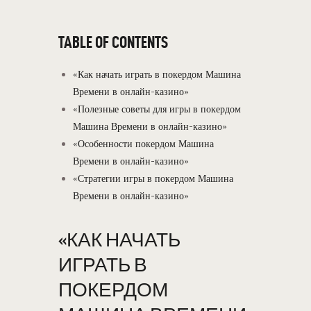
TABLE OF CONTENTS
«Как начать играть в покердом Машина
Времени в онлайн-казино»
«Полезные советы для игры в покердом
Машина Времени в онлайн-казино»
«Особенности покердом Машина
Времени в онлайн-казино»
«Стратегии игры в покердом Машина
Времени в онлайн-казино»
«КАК НАЧАТЬ
ИГРАТЬ В
ПОКЕРДОМ