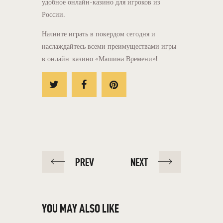
удобное онлайн-казино для игроков из
России.
Начните играть в покердом сегодня и
наслаждайтесь всеми преимуществами игры
в онлайн-казино «Машина Времени»!
PREV
NEXT
YOU MAY ALSO LIKE