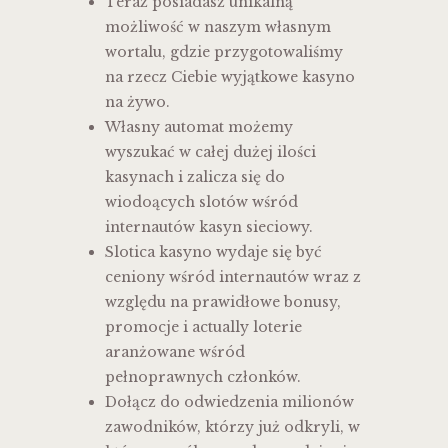
Teraz posiadasz unikalną
możliwość w naszym własnym
wortalu, gdzie przygotowaliśmy
na rzecz Ciebie wyjątkowe kasyno
na żywo.
Własny automat możemy
wyszukać w całej dużej ilości
kasynach i zalicza się do
wiodoących slotów wśród
internautów kasyn sieciowy.
Slotica kasyno wydaje się być
ceniony wśród internautów wraz z
względu na prawidłowe bonusy,
promocje i actually loterie
aranżowane wśród
pełnoprawnych członków.
Dołącz do odwiedzenia milionów
zawodników, którzy już odkryli, w