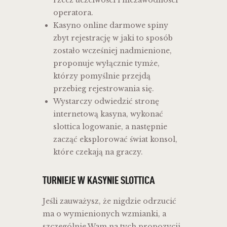
operatora.
Kasyno online darmowe spiny
zbyt rejestrację w jaki to sposób
zostało wcześniej nadmienione,
proponuje wyłącznie tymże,
którzy pomyślnie przejdą
przebieg rejestrowania się.
Wystarczy odwiedzić stronę
internetową kasyna, wykonać
slottica logowanie, a następnie
zacząć eksplorować świat konsol,
które czekają na graczy.
TURNIEJE W KASYNIE SLOTTICA
Jeśli zauważysz, że nigdzie odrzucić
ma o wymienionych wzmianki, a
szczególnie Wam na tych propozycji