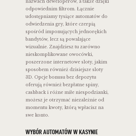
nazwach deweloperów, a także dzięki
odpowiednim filtrom. Łącznie
udostępniamy tysiące automatów do
odwiedzenia gry, które czerpią
spośród imponujących jednorękich
bandytów, lecz są powalające
wizualnie. Znajdziesz tu zarówno
nieskomplikowane owocówki,
poszerzone internetowe sloty, jakim
sposobem również dzisiejsze sloty
3D. Opcje bonusu bez depozytu
oferują również bezpłatne spiny,
cashback i różne miłe niespodzianki,
możesz je otrzymać niezależnie od
momentu kwoty, którą wpłacisz na
swe konto.
WYBÓR AUTOMATÓW W KASYNIE