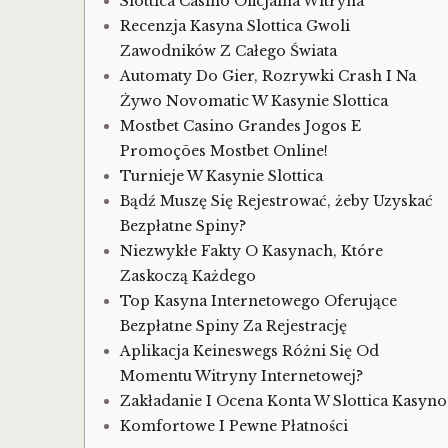
Slottica Casino Oficjalna Witryna
Recenzja Kasyna Slottica Gwoli
Zawodników Z Całego Świata
Automaty Do Gier, Rozrywki Crash I Na
Żywo Novomatic W Kasynie Slottica
Mostbet Casino Grandes Jogos E
Promoções Mostbet Online!
Turnieje W Kasynie Slottica
Bądź Muszę Się Rejestrować, żeby Uzyskać
Bezpłatne Spiny?
Niezwykłe Fakty O Kasynach, Które
Zaskoczą Każdego
Top Kasyna Internetowego Oferujące
Bezpłatne Spiny Za Rejestrację
Aplikacja Keineswegs Różni Się Od
Momentu Witryny Internetowej?
Zakładanie I Ocena Konta W Slottica Kasyno
Komfortowe I Pewne Płatności