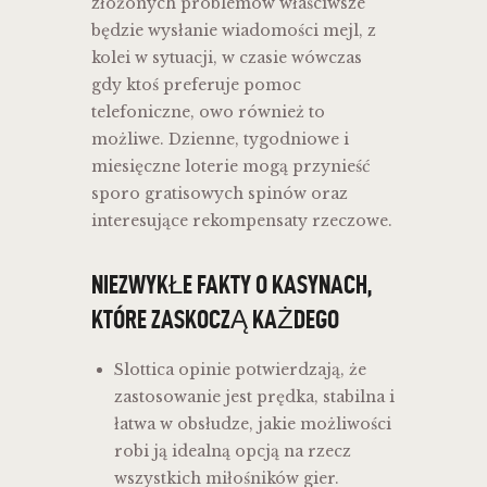
złożonych problemów właściwsze
będzie wysłanie wiadomości mejl, z
kolei w sytuacji, w czasie wówczas
gdy ktoś preferuje pomoc
telefoniczne, owo również to
możliwe. Dzienne, tygodniowe i
miesięczne loterie mogą przynieść
sporo gratisowych spinów oraz
interesujące rekompensaty rzeczowe.
NIEZWYKŁE FAKTY O KASYNACH,
KTÓRE ZASKOCZĄ KAŻDEGO
Slottica opinie potwierdzają, że
zastosowanie jest prędka, stabilna i
łatwa w obsłudze, jakie możliwości
robi ją idealną opcją na rzecz
wszystkich miłośników gier.