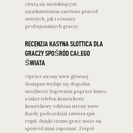
cieszą się niesłabnącym
zaciekawieniem zarówno pośród
świeżych, jak i również
profesjonalnych graczy.
RECENZJA KASYNA SLOTTICA DLA
GRACZY SPOŚRÓD CAŁEGO
ŚWIATA
Oprócz strony www głównej
dostępna wydaje się dogodna
możliwość logowania poprzez lustro,
a także telefon komórkowy
komórkowy odsłona strony www.
Każdy podrozdział zawiera spis
reguł, dzięki czemu gracz może się
spośród nimi zapoznać. Zespół