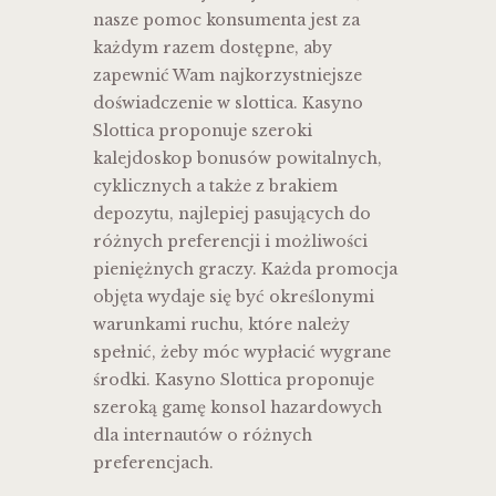
nasze pomoc konsumenta jest za
każdym razem dostępne, aby
zapewnić Wam najkorzystniejsze
doświadczenie w slottica. Kasyno
Slottica proponuje szeroki
kalejdoskop bonusów powitalnych,
cyklicznych a także z brakiem
depozytu, najlepiej pasujących do
różnych preferencji i możliwości
pieniężnych graczy. Każda promocja
objęta wydaje się być określonymi
warunkami ruchu, które należy
spełnić, żeby móc wypłacić wygrane
środki. Kasyno Slottica proponuje
szeroką gamę konsol hazardowych
dla internautów o różnych
preferencjach.