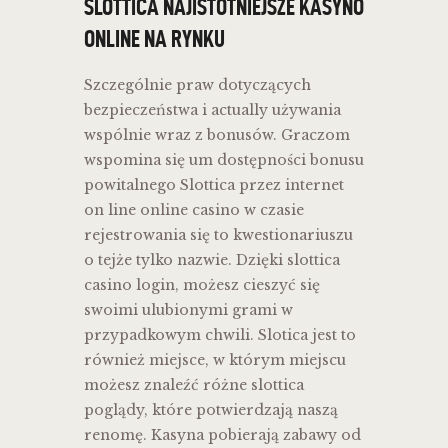
SLOTTICA NAJISTOTNIEJSZE KASYNO
ONLINE NA RYNKU
Szczególnie praw dotyczących
bezpieczeństwa i actually używania
wspólnie wraz z bonusów. Graczom
wspomina się um dostępności bonusu
powitalnego Slottica przez internet
on line online casino w czasie
rejestrowania się to kwestionariuszu
o tejże tylko nazwie. Dzięki slottica
casino login, możesz cieszyć się
swoimi ulubionymi grami w
przypadkowym chwili. Slotica jest to
również miejsce, w którym miejscu
możesz znaleźć różne slottica
poglądy, które potwierdzają naszą
renomę. Kasyna pobierają zabawy od