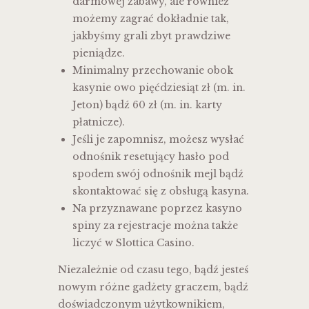
darmowej zabawy, ale również
możemy zagrać dokładnie tak,
jakbyśmy grali zbyt prawdziwe
pieniądze.
Minimalny przechowanie obok
kasynie owo pięćdziesiąt zł (m. in.
Jeton) bądź 60 zł (m. in. karty
płatnicze).
Jeśli je zapomnisz, możesz wysłać
odnośnik resetujący hasło pod
spodem swój odnośnik mejl bądź
skontaktować się z obsługą kasyna.
Na przyznawane poprzez kasyno
spiny za rejestracje można także
liczyć w Slottica Casino.
Niezależnie od czasu tego, bądź jesteś
nowym różne gadżety graczem, bądź
doświadczonym użytkownikiem,