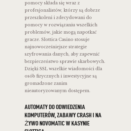
pomocy składa się wraz z
profesjonalistów, którzy są dobrze
przeszkoleni i zdecydowani do
pomocy w rozwiązaniu wszelkich
problemów, jakie mogą napotkać
gracze. Slottica Casino stosuje
najnowocześniejsze strategie
szyfrowania danych, aby zapewnić
bezpieczeństwo sprawie skarbowych.
Dzięki SSL wszelkie wiadomości dla
osób fizycznych i inwestycyjne są
gromadzone zanim
nieautoryzowanym dostępem.
AUTOMATY DO ODWIEDZENIA
KOMPUTERÓW, ZABAWY CRASH I NA
ŻYWO NOVOMATIC W KASYNIE