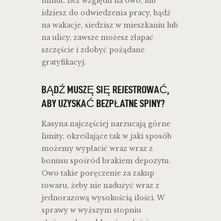
minut. Bez względu na owo, lub
idziesz do odwiedzenia pracy, bądź
na wakacje, siedzisz w mieszkaniu lub
na ulicy, zawsze możesz złapać
szczęście i zdobyć pożądane
gratyfikacyj.
BĄDŹ MUSZĘ SIĘ REJESTROWAĆ,
ABY UZYSKAĆ BEZPŁATNE SPINY?
Kasyna najczęściej narzucają górne
limity, określające tak w jaki sposób
możemy wypłacić wraz wraz z
bonusu spośród brakiem depozytu.
Owo takie poręczenie za zakup
towaru, żeby nie nadużyć wraz z
jednorazową wysokością ilości. W
sprawy w wyższym stopniu