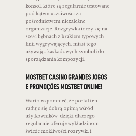
konsol, które są regularnie testowane
pod kątem uczciwości za
pośrednictwem niezależne
organizacje. Rozgrywka toczy się na
sześć bębnach z brakiem typowych
linii wygrywających, miast tego
używając kaskadowych symboli do
sporządzania kompozycji.
MOSTBET CASINO GRANDES JOGOS
E PROMOÇÕES MOSTBET ONLINE!
Warto wspomnieć, że portal ten
raduje się dobrą opinią wśród
użytkowników, dzięki dlaczego
regularnie oferuje wykładzinom
świeże możliwości rozrywki i