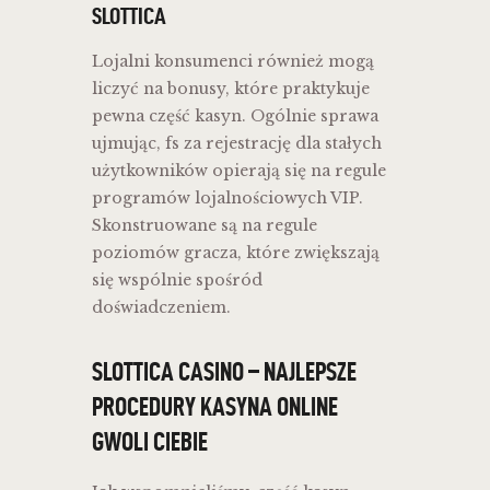
SLOTTICA
Lojalni konsumenci również mogą
liczyć na bonusy, które praktykuje
pewna część kasyn. Ogólnie sprawa
ujmując, fs za rejestrację dla stałych
użytkowników opierają się na regule
programów lojalnościowych VIP.
Skonstruowane są na regule
poziomów gracza, które zwiększają
się wspólnie spośród
doświadczeniem.
SLOTTICA CASINO – NAJLEPSZE
PROCEDURY KASYNA ONLINE
GWOLI CIEBIE