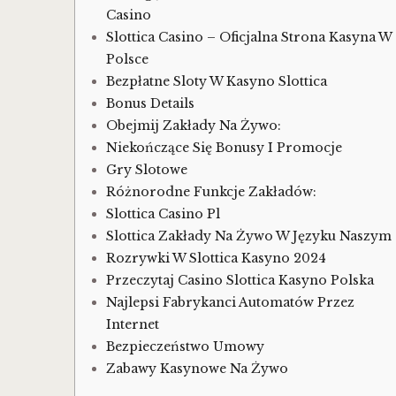
Casino
Slottica Casino – Oficjalna Strona Kasyna W
Polsce
Bezpłatne Sloty W Kasyno Slottica
Bonus Details
Obejmij Zakłady Na Żywo:
Niekończące Się Bonusy I Promocje
Gry Slotowe
Różnorodne Funkcje Zakładów:
Slottica Casino Pl
Slottica Zakłady Na Żywo W Języku Naszym
Rozrywki W Slottica Kasyno 2024
Przeczytaj Casino Slottica Kasyno Polska
Najlepsi Fabrykanci Automatów Przez
Internet
Bezpieczeństwo Umowy
Zabawy Kasynowe Na Żywo