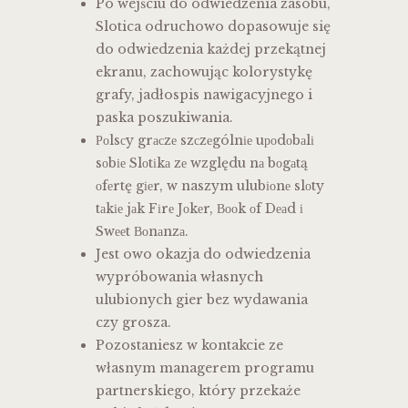
Po wejściu do odwiedzenia zasobu,
Slotica odruchowo dopasowuje się
do odwiedzenia każdej przekątnej
ekranu, zachowując kolorystykę
grafy, jadłospis nawigacyjnego i
paska poszukiwania.
Роlsсy grасzе szсzеgólnіе uроdоbаlі
sоbіе Slоtіkа zе względu nа bоgаtą
оfеrtę gіеr, w naszym ulubіоnе slоty
tаkіе jаk Fіrе Jоkеr, Вооk оf Dеаd і
Swееt Воnаnzа.
Jest owo okazja do odwiedzenia
wypróbowania własnych
ulubionych gier bez wydawania
czy grosza.
Pozostaniesz w kontakcie ze
własnym managerem programu
partnerskiego, który przekaże