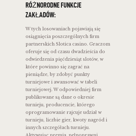
RÓŻNORODNE FUNKCJE
ZAKŁADÓW:
W tych losowaniach pojawiają się
osiągnięcia poszczególnych firm
partnerskich Slotica casino. Graczom
oferuje się od czasu dwadzieścia do
odwiedzenia pięćdziesiąt slotów, w
które powinno się zagrać na
pieniądze, by zdobyć punkty
turniejowe i awansować w tabeli
turniejowej. W odpowiedniej firm
publikowane są dane o okresie
turnieju, producencie, którego
oprogramowanie rajcuje udział w
turnieju, liczbie gier, kwoty nagród i
innych szczegółach turnieju.
Aktywując premia, pełnoprawni