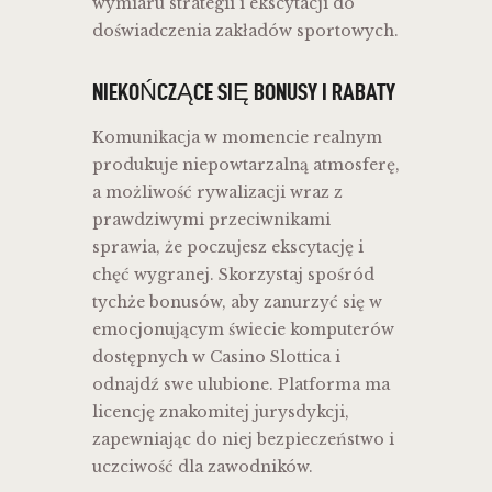
wymiaru strategii i ekscytacji do
doświadczenia zakładów sportowych.
NIEKOŃCZĄCE SIĘ BONUSY I RABATY
Komunikacja w momencie realnym
produkuje niepowtarzalną atmosferę,
a możliwość rywalizacji wraz z
prawdziwymi przeciwnikami
sprawia, że poczujesz ekscytację i
chęć wygranej. Skorzystaj spośród
tychże bonusów, aby zanurzyć się w
emocjonującym świecie komputerów
dostępnych w Casino Slottica i
odnajdź swe ulubione. Platforma ma
licencję znakomitej jurysdykcji,
zapewniając do niej bezpieczeństwo i
uczciwość dla zawodników.