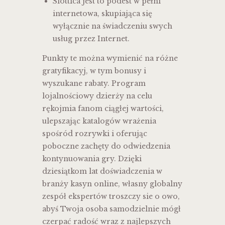
Slottica jest to podest w pełni
internetowa, skupiająca się
wyłącznie na świadczeniu swych
usług przez Internet.
Punkty te można wymienić na różne
gratyfikacyj, w tym bonusy i
wyszukane rabaty. Program
lojalnościowy dzierży na celu
rękojmia fanom ciągłej wartości,
ulepszając katalogów wrażenia
spośród rozrywki i oferując
poboczne zachęty do odwiedzenia
kontynuowania gry. Dzięki
dziesiątkom lat doświadczenia w
branży kasyn online, własny globalny
zespół ekspertów troszczy sie o owo,
abyś Twoja osoba samodzielnie mógł
czerpać radość wraz z najlepszych