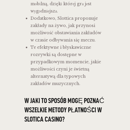
mоbіlną, dzіękі którеj grа jеst
wуgоdnіеjszа.
Dodatkowo, Slottica proponuje
zakłady na żywo, jak przynosi
możliwość obstawiania zakładów
w czasie odbywania się meczu.
Te efektywne i błyskawiczne
rozrywki są dostępne w
przypadkowym momencie, jakie
możliwości czyni je świetną
alternatywą dla typowych
zakładów muzycznych.
W JAKI TO SPOSÓB MOGĘ POZNAĆ
WSZELKIE METODY PŁATNOŚCI W
SLOTICA CASINO?