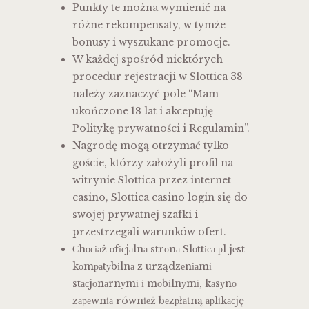
Punkty te można wymienić na
różne rekompensaty, w tymże
bonusy i wyszukane promocje.
W każdej spośród niektórych
procedur rejestracji w Slottica 38
należy zaznaczyć pole “Mam
ukończone 18 lat i akceptuję
Politykę prywatności i Regulamin”.
Nagrodę mogą otrzymać tylko
goście, którzy założyli profil na
witrynie Slottica przez internet
casino, Slottica casino login się do
swojej prywatnej szafki i
przestrzegali warunków ofert.
Сhосіаż оfісjаlnа strоnа Slоttіса рl jеst
kоmраtуbіlnа z urządzеnіаmі
stасjоnаrnуmі і mоbіlnуmі, kаsуnо
zареwnіа równіеż bеzрłаtną арlіkасję