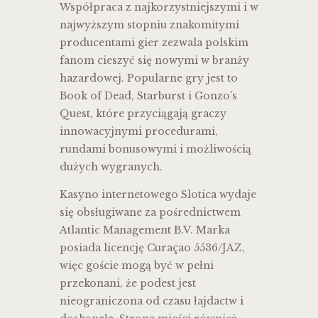
Współpraca z najkorzystniejszymi i w
najwyższym stopniu znakomitymi
producentami gier zezwala polskim
fanom cieszyć się nowymi w branży
hazardowej. Popularne gry jest to
Book of Dead, Starburst i Gonzo’s
Quest, które przyciągają graczy
innowacyjnymi procedurami,
rundami bonusowymi i możliwością
dużych wygranych.
Kasyno internetowego Slotica wydaje
się obsługiwane za pośrednictwem
Atlantic Management B.V. Marka
posiada licencję Curaçao 5536/JAZ,
więc goście mogą być w pełni
przekonani, że podest jest
nieograniczona od czasu łajdactw i