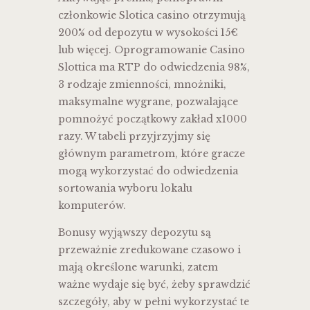
członkowie Slotica casino otrzymują
200% od depozytu w wysokości 15€
lub więcej. Oprogramowanie Casino
Slottica ma RTP do odwiedzenia 98%,
3 rodzaje zmienności, mnożniki,
maksymalne wygrane, pozwalające
pomnożyć początkowy zakład x1000
razy. W tabeli przyjrzyjmy się
głównym parametrom, które gracze
mogą wykorzystać do odwiedzenia
sortowania wyboru lokalu
komputerów.
Bonusy wyjąwszy depozytu są
przeważnie zredukowane czasowo i
mają określone warunki, zatem
ważne wydaje się być, żeby sprawdzić
szczegóły, aby w pełni wykorzystać te