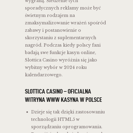
wygraną. Śledzenie tych
sporadycznych reklamy może być
świetnym rodzajem na
zmaksymalizowanie wrażeń spośród
zabawy i postanowienie o
skorzystaniu z suplementarnych
nagród. Podczas kiedy polscy fani
badają swe funkcje kasyn online,
Slottica Casino wyróżnia się jako
wybitny wybór w 2024 roku
kalendarzowego.
SLOTTICA CASINO – OFICJALNA
WITRYNA WWW KASYNA W POLSCE
Dzieje się tak dzięki zastosowaniu
technologii HTML5 w
sporządzaniu oprogramowania.