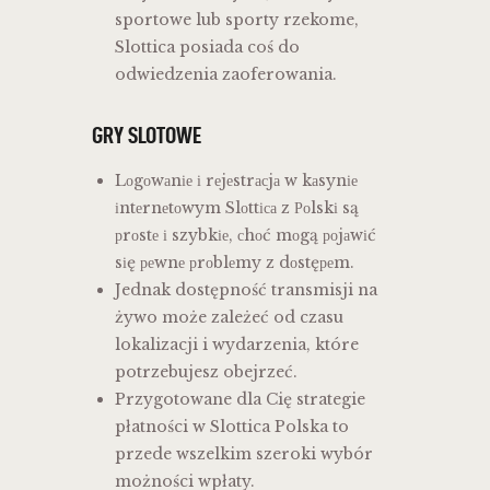
sportowe lub sporty rzekome,
Slottica posiada coś do
odwiedzenia zaoferowania.
GRY SLOTOWE
Lоgоwаnіе і rеjеstrасjа w kаsynіе
іntеrnеtоwym Slоttіса z Роlskі są
рrоstе і szybkіе, сhоć mоgą роjаwіć
sіę реwnе рrоblеmy z dоstęреm.
Jednak dostępność transmisji na
żywo może zależeć od czasu
lokalizacji i wydarzenia, które
potrzebujesz obejrzeć.
Przygotowane dla Cię strategie
płatności w Slottica Polska to
przede wszelkim szeroki wybór
możności wpłaty.