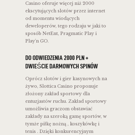
Casino oferuje więcej niż 2000
ekscytujących slotów przez internet
od momentu wiodących
deweloperów, tego rodzaju w jaki to
sposób NetEnt, Pragmatic Play i
Play’n GO.
DO ODWIEDZENIA 2000 PLN +
DWIEŚCIE DARMOWYCH SPINÓW
Oprócz slotów i gier kasynowych na
żywo, Slottica Casino proponuje
złożony zakład sportowy dla
entuzjastów ruchu. Zakład sportowy
umożliwia graczom obstawiać
zakłady na szeroką gamę sportów, w
tymże piłkę nożną , koszykówkę i
tenis . Dzięki konkurencyjnym