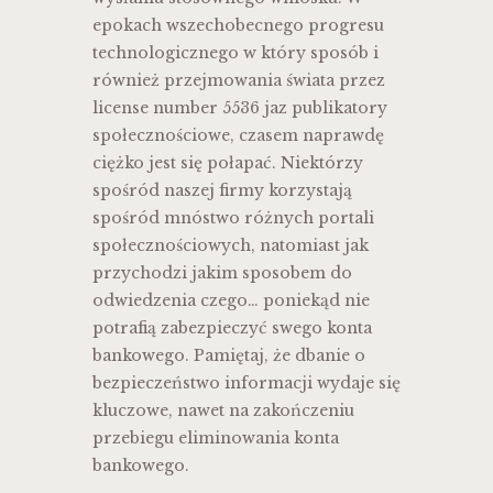
epokach wszechobecnego progresu
technologicznego w który sposób i
również przejmowania świata przez
license number 5536 jaz publikatory
społecznościowe, czasem naprawdę
ciężko jest się połapać. Niektórzy
spośród naszej firmy korzystają
spośród mnóstwo różnych portali
społecznościowych, natomiast jak
przychodzi jakim sposobem do
odwiedzenia czego… poniekąd nie
potrafią zabezpieczyć swego konta
bankowego. Pamiętaj, że dbanie o
bezpieczeństwo informacji wydaje się
kluczowe, nawet na zakończeniu
przebiegu eliminowania konta
bankowego.