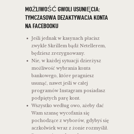
MOŻLIWOŚĆ GWOLI USUNIĘCIA:
TYMCZASOWA DEZAKTYWACJA KONTA
NA FACEBOOKU
Jeśli jednak w kasynach płacisz
zwykle Skrillem bądź Netellerem,
będziesz zrezygnowany.
Nie, w każdej sytuacji dzierżysz
możliwość wybrania konta
bankowego, które pragniesz
usunąć, nawet jeśli w całej
programów Instagram posiadasz
podpiętych parę kont.
Wszystko według owo, ażeby dać
Wam szansę wycofania się
pochodzące z wyborów, gdybyś się
aczkolwiek wraz z żonie rozmyślił.