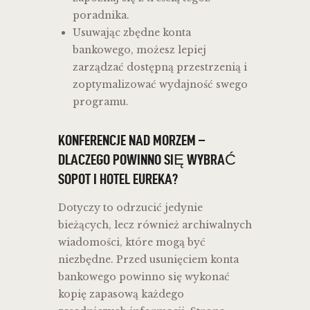
poradnika.
Usuwając zbędne konta
bankowego, możesz lepiej
zarządzać dostępną przestrzenią i
zoptymalizować wydajność swego
programu.
KONFERENCJE NAD MORZEM –
DLACZEGO POWINNO SIĘ WYBRAĆ
SOPOT I HOTEL EUREKA?
Dotyczy to odrzucić jedynie
bieżących, lecz również archiwalnych
wiadomości, które mogą być
niezbędne. Przed usunięciem konta
bankowego powinno się wykonać
kopię zapasową każdego