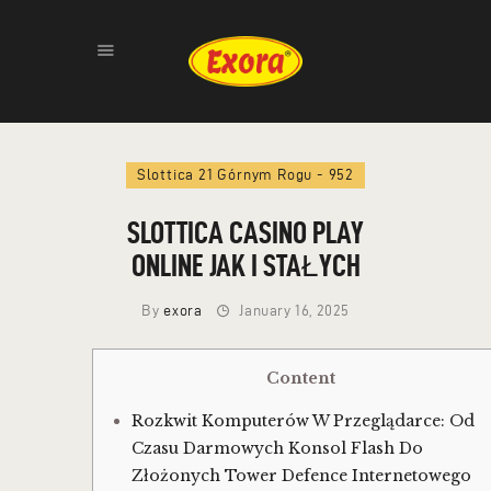
HOME
Slottica 21 Górnym Rogu - 952
ABOUT
PRODUCTS
SLOTTICA CASINO PLAY
GALLERY
ONLINE JAK I STAŁYCH
CONTACT
By
exora
January 16, 2025
Content
Rozkwit Komputerów W Przeglądarce: Od
Czasu Darmowych Konsol Flash Do
Złożonych Tower Defence Internetowego