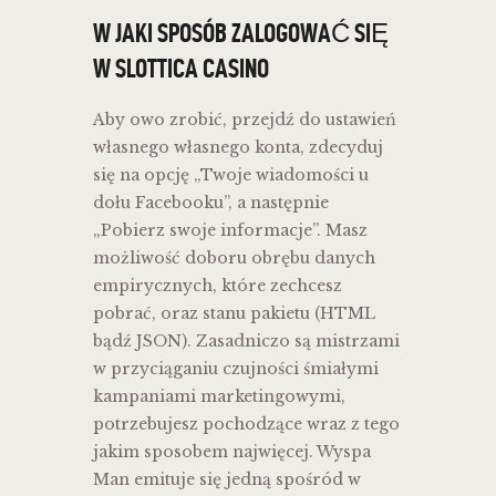
W JAKI SPOSÓB ZALOGOWAĆ SIĘ
W SLOTTICA CASINO
Aby owo zrobić, przejdź do ustawień
własnego własnego konta, zdecyduj
się na opcję „Twoje wiadomości u
dołu Facebooku”, a następnie
„Pobierz swoje informacje”. Masz
możliwość doboru obrębu danych
empirycznych, które zechcesz
pobrać, oraz stanu pakietu (HTML
bądź JSON). Zasadniczo są mistrzami
w przyciąganiu czujności śmiałymi
kampaniami marketingowymi,
potrzebujesz pochodzące wraz z tego
jakim sposobem najwięcej. Wyspa
Man emituje się jedną spośród w