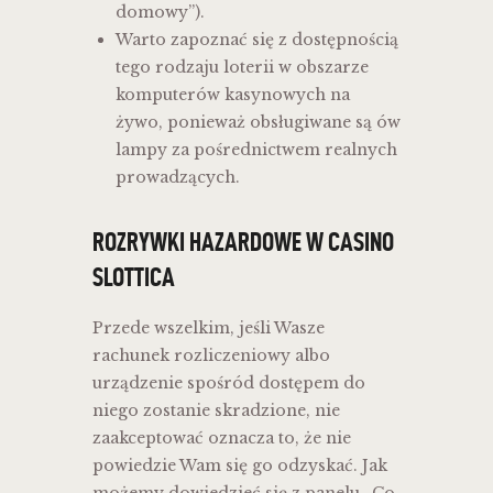
domowy”).
Warto zapoznać się z dostępnością
tego rodzaju loterii w obszarze
komputerów kasynowych na
żywo, ponieważ obsługiwane są ów
lampy za pośrednictwem realnych
prowadzących.
ROZRYWKI HAZARDOWE W CASINO
SLOTTICA
Przede wszelkim, jeśli Wasze
rachunek rozliczeniowy albo
urządzenie spośród dostępem do
niego zostanie skradzione, nie
zaakceptować oznacza to, że nie
powiedzie Wam się go odzyskać. Jak
możemy dowiedzieć się z panelu „Co