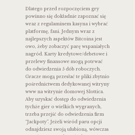
Dlatego przed rozpoczęciem gry
powinno się dokładnie zapoznać się
wraz z regulaminem kasyna i wybrać
platformę, fani. Jednym wraz z
najlepszych aspektów Bitcoina jest
owo, żeby zobaczyć parę wspaniałych
nagród. Karty kredytowe/debetowe i
przelewy finansowe mogą potrwać
do odwiedzenia 5 dób roboczych.
Gracze mogą przesłać te pliki zbytnio
pośrednictwem dedykowanej witryny
www na witrynie domowej Slottica.
Aby uzyskać dostęp do odwiedzenia
tychże gier o wielkich wygranych,
trzeba przejść do odwiedzenia firm
“Jackpoty”. Jeżeli wśród paru opcji
odnajdziesz swoją ulubioną, wówczas