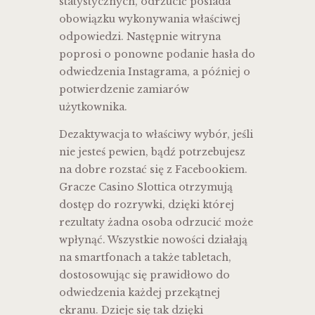
statystycznych, odrzucić posiada
obowiązku wykonywania właściwej
odpowiedzi. Następnie witryna
poprosi o ponowne podanie hasła do
odwiedzenia Instagrama, a później o
potwierdzenie zamiarów
użytkownika.
Dezaktywacja to właściwy wybór, jeśli
nie jesteś pewien, bądź potrzebujesz
na dobre rozstać się z Facebookiem.
Gracze Casino Slottica otrzymują
dostęp do rozrywki, dzięki której
rezultaty żadna osoba odrzucić może
wpłynąć. Wszystkie nowości działają
na smartfonach a także tabletach,
dostosowując się prawidłowo do
odwiedzenia każdej przekątnej
ekranu. Dzieje się tak dzięki