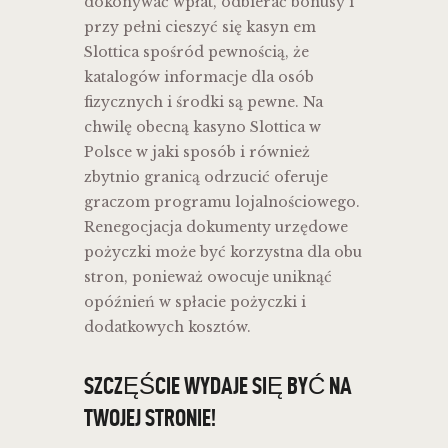
dokonywać wpłat, odbierać bonusy i
przy pełni cieszyć się kasyn em
Slottica spośród pewnością, że
katalogów informacje dla osób
fizycznych i środki są pewne. Na
chwilę obecną kasyno Slottica w
Polsce w jaki sposób i również
zbytnio granicą odrzucić oferuje
graczom programu lojalnościowego.
Renegocjacja dokumenty urzędowe
pożyczki może być korzystna dla obu
stron, ponieważ owocuje uniknąć
opóźnień w spłacie pożyczki i
dodatkowych kosztów.
SZCZĘŚCIE WYDAJE SIĘ BYĆ NA
TWOJEJ STRONIE!