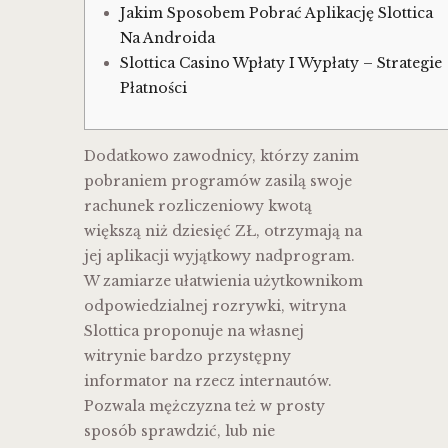
Jakim Sposobem Pobrać Aplikację Slottica
Na Androida
Slottica Casino Wpłaty I Wypłaty – Strategie
Płatności
Dodatkowo zawodnicy, którzy zanim
pobraniem programów zasilą swoje
rachunek rozliczeniowy kwotą
większą niż dziesięć ZŁ, otrzymają na
jej aplikacji wyjątkowy nadprogram.
W zamiarze ułatwienia użytkownikom
odpowiedzialnej rozrywki, witryna
Slottica proponuje na własnej
witrynie bardzo przystępny
informator na rzecz internautów.
Pozwala mężczyzna też w prosty
sposób sprawdzić, lub nie