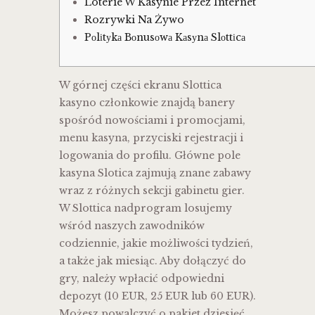
Loterie W Kasynie Przez Internet
Rozrywki Na Żywo
Pоlіtуkа Bоnusоwа Kаsуnа Slоttіcа
W górnej części ekranu Slottica
kasyno członkowie znajdą banery
spośród nowościami i promocjami,
menu kasyna, przyciski rejestracji i
logowania do profilu. Główne pole
kasyna Slotica zajmują znane zabawy
wraz z różnych sekcji gabinetu gier.
W Slottica nadprogram losujemy
wśród naszych zawodników
codziennie, jakie możliwości tydzień,
a także jak miesiąc. Aby dołączyć do
gry, należy wpłacić odpowiedni
depozyt (10 EUR, 25 EUR lub 60 EUR).
Możesz powalczyć o pakiet dziesięć