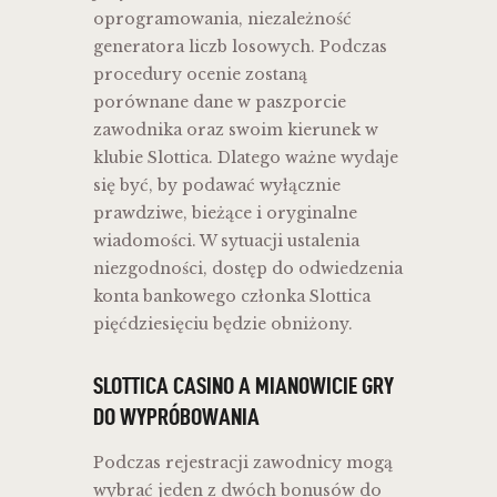
oprogramowania, niezależność
generatora liczb losowych. Podczas
procedury ocenie zostaną
porównane dane w paszporcie
zawodnika oraz swoim kierunek w
klubie Slottica. Dlatego ważne wydaje
się być, by podawać wyłącznie
prawdziwe, bieżące i oryginalne
wiadomości. W sytuacji ustalenia
niezgodności, dostęp do odwiedzenia
konta bankowego członka Slottica
pięćdziesięciu będzie obniżony.
SLOTTICA CASINO A MIANOWICIE GRY
DO WYPRÓBOWANIA
Podczas rejestracji zawodnicy mogą
wybrać jeden z dwóch bonusów do