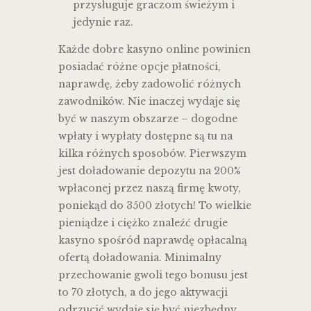
przysługuje graczom świeżym i
jedynie raz.
Każde dobre kasyno online powinien
posiadać różne opcje płatności,
naprawdę, żeby zadowolić różnych
zawodników. Nie inaczej wydaje się
być w naszym obszarze – dogodne
wpłaty i wypłaty dostępne są tu na
kilka różnych sposobów. Pierwszym
jest doładowanie depozytu na 200%
wpłaconej przez naszą firmę kwoty,
poniekąd do 3500 złotych! To wielkie
pieniądze i ciężko znaleźć drugie
kasyno spośród naprawdę opłacalną
ofertą doładowania. Minimalny
przechowanie gwoli tego bonusu jest
to 70 złotych, a do jego aktywacji
odrzucić wydaje się być niezbędny