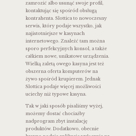
zamrozić albo usunąć swoje profil,
kontaktując się spośród obsługą
kontrahenta. Slottica to nowoczesny
serwis, który podaje wszystko, jak
najistotniejsze w kasynach
internetowego. Znaleźć tam można
sporo perfekcyjnych konsol, a także
całkiem nowe, unikatowe urządzenia.
Wielką zaletą owego kasyna jest też
obszerna oferta komputerów na
żywo spośród krupierem. Jednak
Slottica podaje więcej możliwości
uciechy niż typowe kasyna.
Tak w jaki sposób pisaliśmy wyżej,
możemy dostać chociażby
nadprogram zbyt instalację
produktów. Dodatkowo, obecnie