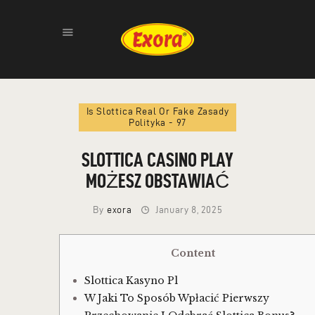
HOME
Is Slottica Real Or Fake Zasady
ABOUT
Polityka - 97
PRODUCTS
SLOTTICA CASINO PLAY
GALLERY
MOŻESZ OBSTAWIAĆ
CONTACT
By
exora
January 8, 2025
Content
Slottica Kasyno Pl
W Jaki To Sposób Wpłacić Pierwszy