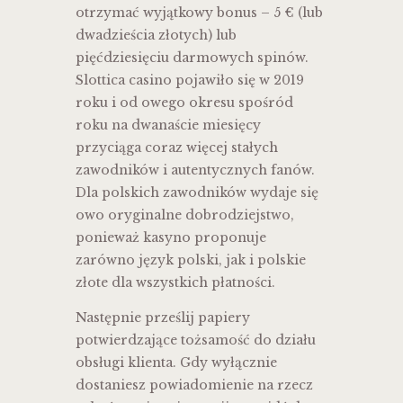
otrzymać wyjątkowy bonus – 5 € (lub
dwadzieścia złotych) lub
pięćdziesięciu darmowych spinów.
Slottica casino pojawiło się w 2019
roku i od owego okresu spośród
roku na dwanaście miesięcy
przyciąga coraz więcej stałych
zawodników i autentycznych fanów.
Dla polskich zawodników wydaje się
owo oryginalne dobrodziejstwo,
ponieważ kasyno proponuje
zarówno język polski, jak i polskie
złote dla wszystkich płatności.
Następnie prześlij papiery
potwierdzające tożsamość do działu
obsługi klienta. Gdy wyłącznie
dostaniesz powiadomienie na rzecz