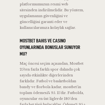
platformumuzun resmi web
sitesinden indirilmelidir. Bu yöntem,
uygulamanın güvenliğini ve
güncelliğini garanti eder ve
kullanıcılarımıza kolaylık sağlar.
MOSTBET BAHIS VE CASINO
OYUNLARINDA BONUSLAR SUNUYOR
MU?
Maç öncesi seçim açısından, Mostbet
25’ten fazla farklı spor dalında çok
sayıda etkinlikte diğerlerinden
farklıdır. Futbol ve basketboldan
bandy ve florbola kadar, mostbet’in
toplam ödemesi% 95. 11’dir. Futbolda,
oyuncular en üst liglerde 180’den
fazla bet türü bulacaklar. Ödeme% 95 +