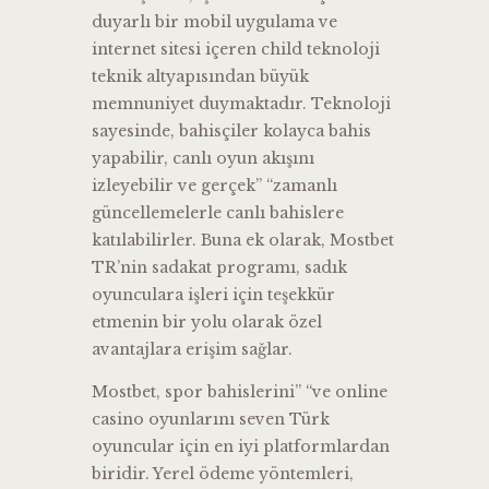
duyarlı bir mobil uygulama ve
internet sitesi içeren child teknoloji
teknik altyapısından büyük
memnuniyet duymaktadır. Teknoloji
sayesinde, bahisçiler kolayca bahis
yapabilir, canlı oyun akışını
izleyebilir ve gerçek” “zamanlı
güncellemelerle canlı bahislere
katılabilirler. Buna ek olarak, Mostbet
TR’nin sadakat programı, sadık
oyunculara işleri için teşekkür
etmenin bir yolu olarak özel
avantajlara erişim sağlar.
Mostbet, spor bahislerini” “ve online
casino oyunlarını seven Türk
oyuncular için en iyi platformlardan
biridir. Yerel ödeme yöntemleri,