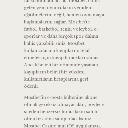
farklı kılmadılar. Bu, mostbet. com’a
gelen yeni oyuncuların yeniden
eğitilmelerini değil, hemen oynamaya
başlamalarını sağlar. Mostbet’te
futbol, basketbol, tenis, voleybol, e-
sporlar ve daha birçok spor dalına
bahis yapabilirsiniz. Mostbet,
kullanıcılarına kayıplarını telafi
etmeleri için kayıp bonusları sunar.
Ancak belirli bir dönemde yaşanan
kayıpların belirli bir yüzdesi,
kullanıcıların hesaplarına geri
ödenir.
Mostbet’in e-posta bültenine abone
olmak gereksiz olmayacaktır, böylece
siteden benzersiz bonusların sahibi
olma fırsatına sahip olacaksınız.
Mostbet Casino’nun iOS uygulaması,