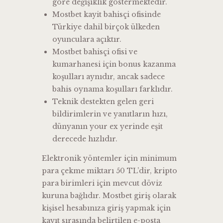
göre değişiklik göstermektedir.
Mostbet kayit bahisçi ofisinde
Türkiye dahil birçok ülkeden
oyunculara açıktır.
Mostbet bahisçi ofisi ve
kumarhanesi için bonus kazanma
koşulları aynıdır, ancak sadece
bahis oynama koşulları farklıdır.
Teknik destekten gelen geri
bildirimlerin ve yanıtların hızı,
dünyanın your ex yerinde eşit
derecede hızlıdır.
Elektronik yöntemler için minimum
para çekme miktarı 50 TL’dir, kripto
para birimleri için mevcut döviz
kuruna bağlıdır. Mostbet giriş olarak
kişisel hesabınıza giriş yapmak için
kayıt sırasında belirtilen e-posta