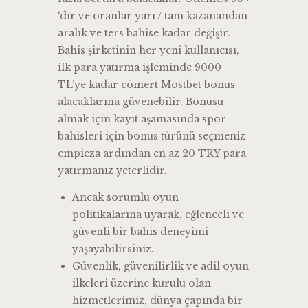
‘dır ve oranlar yarı / tam kazanandan
aralık ve ters bahise kadar değişir.
Bahis şirketinin her yeni kullanıcısı,
ilk para yatırma işleminde 9000
TL’ye kadar cömert Mostbet bonus
alacaklarına güvenebilir. Bonusu
almak için kayıt aşamasında spor
bahisleri için bonus türünü seçmeniz
empieza ardından en az 20 TRY para
yatırmanız yeterlidir.
Ancak sorumlu oyun
politikalarına uyarak, eğlenceli ve
güvenli bir bahis deneyimi
yaşayabilirsiniz.
Güvenlik, güvenilirlik ve adil oyun
ilkeleri üzerine kurulu olan
hizmetlerimiz, dünya çapında bir