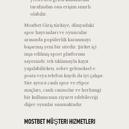
tarafından ona erişim sınırlı
olabilir.
Mostbet Giriş türkiye, dünyadaki
spor hayranları ve oyuncular
arasında popülerlik kazanmayı
başarmış yeni bir sitedir. Şirket içi
inşa edilmiş sport platformu
sayesinde, tek tıklamayla kayıt
yapılabilirken, sobre geleneksel e-
posta veya telefon kaydı da iyi çalışır.
Site ayrıca canlı spor ve eSpor
maçları, canlı casinolar ve herhangi
bir kullanıcının ziyaret edebileceği
diğer oyunlar sunmaktadır.
MOSTBET MÜŞTERI HIZMETLERI