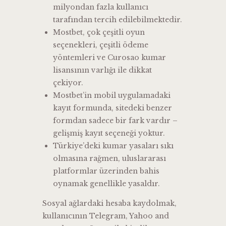
milyondan fazla kullanıcı
tarafından tercih edilebilmektedir.
Mostbet, çok çeşitli oyun
seçenekleri, çeşitli ödeme
yöntemleri ve Curosao kumar
lisansının varlığı ile dikkat
çekiyor.
Mostbet’in mobil uygulamadaki
kayıt formunda, sitedeki benzer
formdan sadece bir fark vardır –
gelişmiş kayıt seçeneği yoktur.
Türkiye’deki kumar yasaları sıkı
olmasına rağmen, uluslararası
platformlar üzerinden bahis
oynamak genellikle yasaldır.
Sosyal ağlardaki hesaba kaydolmak,
kullanıcının Telegram, Yahoo and