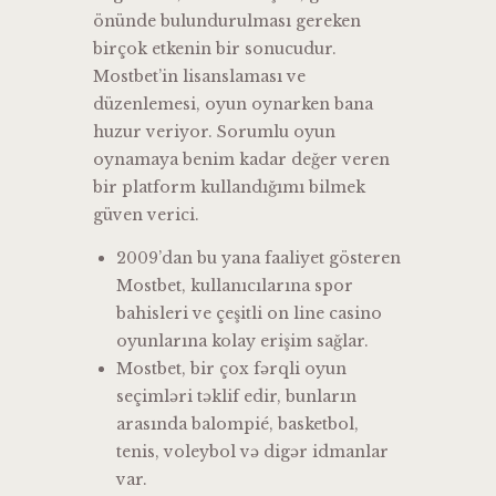
önünde bulundurulması gereken
birçok etkenin bir sonucudur.
Mostbet’in lisanslaması ve
düzenlemesi, oyun oynarken bana
huzur veriyor. Sorumlu oyun
oynamaya benim kadar değer veren
bir platform kullandığımı bilmek
güven verici.
2009’dan bu yana faaliyet gösteren
Mostbet, kullanıcılarına spor
bahisleri ve çeşitli on line casino
oyunlarına kolay erişim sağlar.
Mostbet, bir çox fərqli oyun
seçimləri təklif edir, bunların
arasında balompié, basketbol,
tenis, voleybol və digər idmanlar
var.