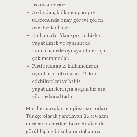
lisanslanmıştır.
Ardından, kullanıcı pampre
telefonunda onay görevi gören
özel bir kod alır.
Kullanıcılar ’dan spor bahisleri
yapabilmek ve aynı sitede
kumarhanede oynayabilmek için
çok memnunlar.
Platformumuz, kullanıcıların
oyunları canlı olarak” “takip
edebilmeleri ve bahis
yapabilmeleri için uygun bir ara
yüz sağlamaktadır.
Mostbet, soruları empieza sorunları
Türkçe olarak yanıtlayan 24 sewaktu
müşteri hizmetleri hizmetinden de
görüldüğü gibi kullanıcı tabanına