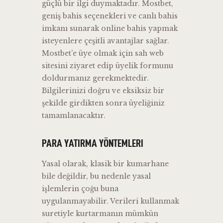
güçlü bir ilgi duymaktadır. Mostbet,
geniş bahis seçenekleri ve canlı bahis
imkanı sunarak online bahis yapmak
isteyenlere çeşitli avantajlar sağlar.
Mostbet’e üye olmak için sah web
sitesini ziyaret edip üyelik formunu
doldurmanız gerekmektedir.
Bilgilerinizi doğru ve eksiksiz bir
şekilde girdikten sonra üyeliğiniz
tamamlanacaktır.
PARA YATIRMA YÖNTEMLERI
Yasal olarak, klasik bir kumarhane
bile değildir, bu nedenle yasal
işlemlerin çoğu buna
uygulanmayabilir. Verileri kullanmak
suretiyle kurtarmanın mümkün