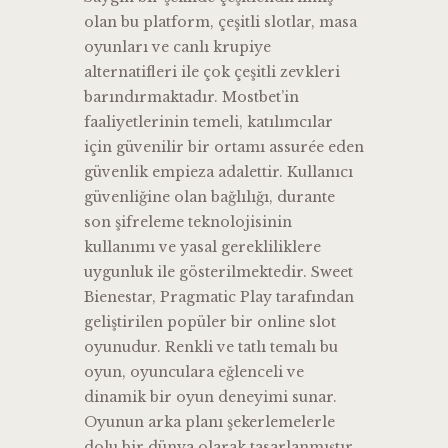
olan bu platform, çeşitli slotlar, masa
oyunları ve canlı krupiye
alternatifleri ile çok çeşitli zevkleri
barındırmaktadır. Mostbet’in
faaliyetlerinin temeli, katılımcılar
için güvenilir bir ortamı assurée eden
güvenlik empieza adalettir. Kullanıcı
güvenliğine olan bağlılığı, durante
son şifreleme teknolojisinin
kullanımı ve yasal gerekliliklere
uygunluk ile gösterilmektedir. Sweet
Bienestar, Pragmatic Play tarafından
geliştirilen popüler bir online slot
oyunudur. Renkli ve tatlı temalı bu
oyun, oyunculara eğlenceli ve
dinamik bir oyun deneyimi sunar.
Oyunun arka planı şekerlemelerle
dolu bir dünya olarak tasarlanmıştır