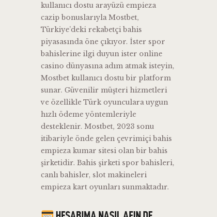
kullanıcı dostu arayüzü empieza
cazip bonuslarıyla Mostbet,
Türkiye’deki rekabetçi bahis
piyasasında öne çıkıyor. İster spor
bahislerine ilgi duyun ister online
casino dünyasına adım atmak isteyin,
Mostbet kullanıcı dostu bir platform
sunar. Güvenilir müşteri hizmetleri
ve özellikle Türk oyunculara uygun
hızlı ödeme yöntemleriyle
desteklenir. Mostbet, 2023 sonu
itibariyle önde gelen çevrimiçi bahis
empieza kumar sitesi olan bir bahis
şirketidir. Bahis şirketi spor bahisleri,
canlı bahisler, slot makineleri
empieza kart oyunları sunmaktadır.
HESABIMA NASIL AFIN DE