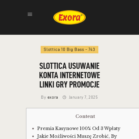
HOME
Slottica 10 Big Bass - 743
ABOUT
PRODUCTS
SLOTTICA USUWANIE
GALLERY
KONTA INTERNETOWE
CONTACT
LINKI GRY PROMOCJE
By
exora
January 7, 2025
Content
Premia Kasynowe 100% Od 3 Wpłaty
Jakie Możliwości Muszę Zrobić, By