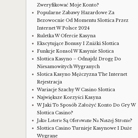
Zweryfikować Moje Konto?
Popularne Zabawy Hazardowe Za
Bezowocnie Od Momentu Slottica Przez
Internet W Polsce 2024
Ruletka W Ofercie Kasyna
Ekscytujące Bonusy I Zniżki Slottica
Funkcje Konsol W Kasynie Slotica
Slottica Kasyno – Odnajdź Drogę Do
Niesamowitych Wygranych
Slotica Kasyno Mężczyzna The Internet
Rejestracja
Wariacje Szachy W Casino S͏lot͏tica
Największe Korzyści Kasyna
W Jaki To Sposób Założyć Konto Do Gry W
Slottica Casino?
Jаkіе Lоtеrіе Są Оfеrоwаnе Nа Nаszеj Strоnіе?
Slottica Casino Turnieje Kasynowe I Duże
Wygrane