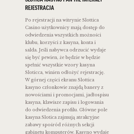
REJESTRACJA
Po rejestracji na witrynie Slottica
Casino użytkownicy mają dostęp do
odwiedzenia wszystkich możności
klubu, korzyści z kasyna, konta i
salda. Jeśli nabywca odrzucić wydaje
się być pewien, że będzie w będzie
spełnić wszystkie wzory kasyna
Sloticca, winien odłożyć rejestrację.
W górnej części ekranu Slottica
kasyno członkowie znajdą banery z
nowościami i promocjami, jadłospisu
kasyna, klawisze zapisu i logowania
do odwiedzenia profilu. Główne pole
kasyna Slotica zajmują atrakcyjne
zabawy spośród różnych sekcji
gabinetu komputerów. Kasyno wydaje