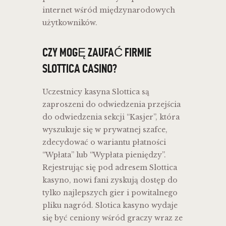
internet wśród międzynarodowych
użytkowników.
CZY MOGĘ ZAUFAĆ FIRMIE
SLOTTICA CASINO?
Uczestnicy kasyna Slottica są
zaproszeni do odwiedzenia przejścia
do odwiedzenia sekcji “Kasjer”, która
wyszukuje się w prywatnej szafce,
zdecydować o wariantu płatności
“Wpłata” lub “Wypłata pieniędzy”.
Rejestrując się pod adresem Slottica
kasyno, nowi fani zyskują dostęp do
tylko najlepszych gier i powitalnego
pliku nagród. Slotica kasyno wydaje
się być ceniony wśród graczy wraz ze