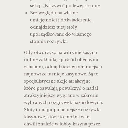
sekcji „Na żywo” po lewej stronie.
Bez względu na własne
umiejętności i doświadczenie,
odnajdziesz tutaj stoły
uporządkowane do własnego
stopnia rozrywki.
Gdy otworzysz na witrynie kasyna
online zakładkę spośród obecnymi
rabatami, odnajdziesz w tym miejscu
najnowsze turnieje kasynowe. Są to
specjalistyczne akcje atrakcyjne,
które pozwalają powalczyć o nadal
atrakcyjniejsze wygrane w zakresie
wybranych rozgrywek hazardowych.
Sloty to najpopularniejsze rozrywki
kasynowe, które to można w tej
chwili znaleźć w lobby kasyna przez