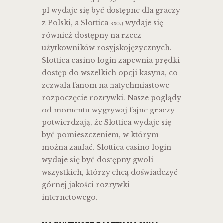
pl wydaje się być dostępne dla graczy
z Polski, a Slottica вход wydaje się
również dostępny na rzecz
użytkowników rosyjskojęzycznych.
Slottica casino login zapewnia prędki
dostęp do wszelkich opcji kasyna, co
zezwala fanom na natychmiastowe
rozpoczęcie rozrywki. Nasze poglądy
od momentu wygrywaj fajne graczy
potwierdzają, że Slottica wydaje się
być pomieszczeniem, w którym
można zaufać. Slottica casino login
wydaje się być dostępny gwoli
wszystkich, którzy chcą doświadczyć
górnej jakości rozrywki
internetowego.