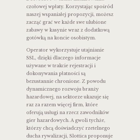
czołowej wpłaty. Korzystając spośród
naszej wspaniałej propozycji, możesz
zacząć grać we każde swe ulubione
zabawy w kasynie wraz z dodatkową
gotówką na koncie osobistym.
Operator wykorzystuje utajnianie
SSL, dzięki dlaczego informacje
używane w trakcie rejestracji i
dokonywania płatności są
bezustannie chronione. Z powodu
dynamicznego rozwoju branży
hazardowej, na sektorze ukazuje się
raz za razem więcej firm, które
oferują usługi na rzecz zawodników
gier hazardowych. A gwoli tychże,
którzy chcą doświadczyć rzetelnego
ducha rywalizacji, Slottica proponuje