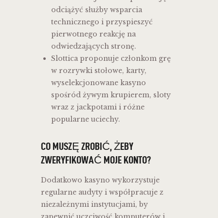
odciążyć służby wsparcia
technicznego i przyspieszyć
pierwotnego reakcję na
odwiedzających stronę.
Slottica proponuje członkom grę
w rozrywki stołowe, karty,
wyselekcjonowane kasyno
spośród żywym krupierem, sloty
wraz z jackpotami i różne
popularne uciechy.
CO MUSZĘ ZROBIĆ, ŻEBY
ZWERYFIKOWAĆ MOJE KONTO?
Dodatkowo kasyno wykorzystuje
regularne audyty i współpracuje z
niezależnymi instytucjami, by
zapewnić uczciwość komputerów i