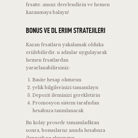
frsattr. ansnz deerlendirin ve hemen
kazanmaya balayn!
BONUS VE DL ERIIM STRATEJILERI
Kazan frsatlarn yakalamak olduka
eriilebilirdir. u admlar uygulayarak
hemen frsatlardan
yararlanabilirsiniz:
Basite hesap oluturun
yelik bilgilerinizi tamamlayn
Depozit ileminizi gerekletirin
Promosyon sistem tarafndan
hesabnza tanmlanacak
Bu kolay prosedr tamamladktan
sonra, bonuslarnz annda hesabnza