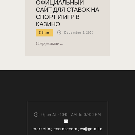
ОФИЦИАЛЬНЫЙ
САЙТ ДЛЯ СТАВОК НА
СПОРТ И ИГР В
КАЗИНО
Other
December 2, 2024
Содержимое …
Open At : 10:00 AM To 07:00 PM
marketing.exorabeverages@gmail.c