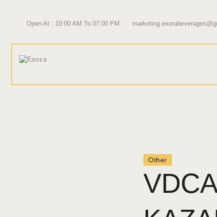
Open At : 10:00 AM To 07:00 PM
marketing.exorabeverages@g
Other
VDCA