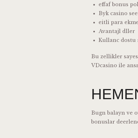
effaf bonus pol
Byk casino see
eitli para ekm
Avantajl dller
Kullanc dostu 
Bu zellikler saye
VDcasino ile ans
HEMEN
Bugn balayn ve o
bonuslar deerlen