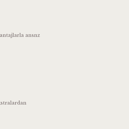
vantajlarla ansnz
kstralardan