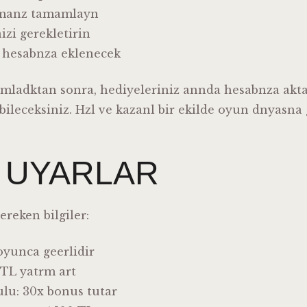
amanz tamamlayn
izi gerekletirin
 hesabnza eklenecek
amladktan sonra, hediyeleriniz annda hesabnza akt
leceksiniz. Hzl ve kazanl bir ekilde oyun dnyasna 
 UYARLAR
ereken bilgiler:
oyunca geerlidir
TL yatrm art
lu: 30x bonus tutar