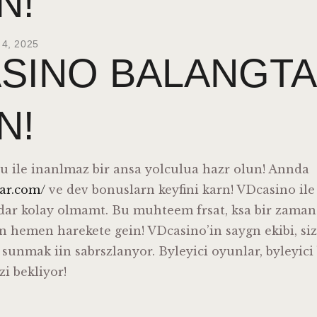
N!
 4, 2025
SINO BALANGTA
N!
 ile inanlmaz bir ansa yolculua hazr olun! Annda
bar.com/
ve dev bonuslarn keyfini karn! VDcasino il
dar kolay olmamt. Bu muhteem frsat, ksa bir zaman
en hemen harekete gein! VDcasino’in saygn ekibi, siz
unmak iin sabrszlanyor. Byleyici oyunlar, byleyici
i bekliyor!