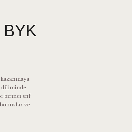
 BYK
e kazanmaya
 diliminde
e birinci snf
 bonuslar ve