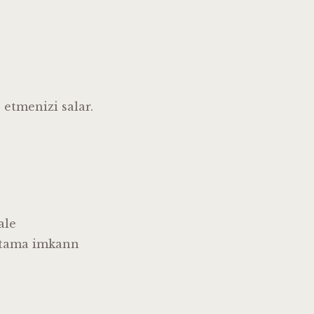
 etmenizi salar.
ale
e tama imkann