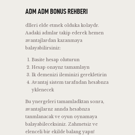
ADM ADM BONUS REHBERI
dlleri elde etmek olduka kolaydr.
Aadaki admlar takip ederek hemen
avantajlardan kazanmaya
balayabilirsiniz:
Basite hesap oluturun
Hesap onaynz tamamlayn
lk demenizi ileminizi gerekletirin
Avantaj sistem tarafndan hesabnza
yklenecek
Bu ynergeleri tamamladktan sonra,
avantajlarnz annda hesabnza
tanmlanacak ve oyun oynamaya
balayabileceksiniz. Zahmetsiz ve
elenceli bir ekilde balang yapn!