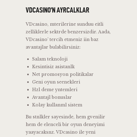
VDCASINO’N AYRCALKLAR
VDcasino, mterilerine sunduu eitli
zelliklerle sektrde benzersizdir. Aada,
VDcasino’ tercih etmeniz iin baz
avantajlar bulabilirsiniz:
Salam teknoloji
Kesintisiz asistanlk
Net promosyon politikalar
Geni oyun seenekleri
Hzl deme yntemleri
Avantajl bonuslar
Kolay kullanml sistem
Bu stnlkler sayesinde, hem gvenilir
hem de elenceli bir oyun deneyimi
yaayacaksnz. VDcasino ile yeni