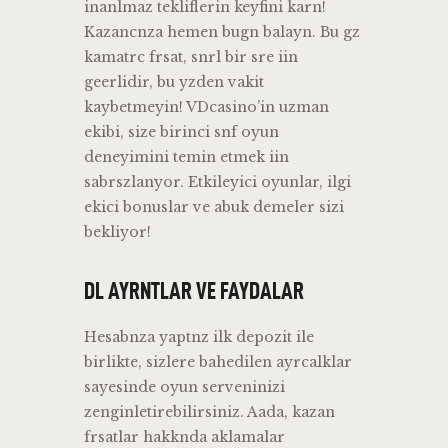
inanlmaz tekliflerin keyfini karn!
Kazancnza hemen bugn balayn. Bu gz
kamatrc frsat, snrl bir sre iin
geerlidir, bu yzden vakit
kaybetmeyin! VDcasino’in uzman
ekibi, size birinci snf oyun
deneyimini temin etmek iin
sabrszlanyor. Etkileyici oyunlar, ilgi
ekici bonuslar ve abuk demeler sizi
bekliyor!
DL AYRNTLAR VE FAYDALAR
Hesabnza yaptnz ilk depozit ile
birlikte, sizlere bahedilen ayrcalklar
sayesinde oyun serveninizi
zenginletirebilirsiniz. Aada, kazan
frsatlar hakknda aklamalar