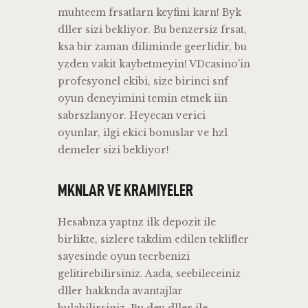
muhteem frsatlarn keyfini karn! Byk
dller sizi bekliyor. Bu benzersiz frsat,
ksa bir zaman diliminde geerlidir, bu
yzden vakit kaybetmeyin! VDcasino’in
profesyonel ekibi, size birinci snf
oyun deneyimini temin etmek iin
sabrszlanyor. Heyecan verici
oyunlar, ilgi ekici bonuslar ve hzl
demeler sizi bekliyor!
MKNLAR VE KRAMIYELER
Hesabnza yaptnz ilk depozit ile
birlikte, sizlere takdim edilen teklifler
sayesinde oyun tecrbenizi
gelitirebilirsiniz. Aada, seebileceiniz
dller hakknda avantajlar