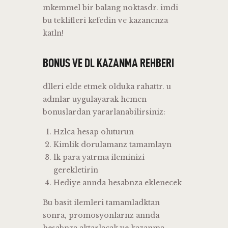
mkemmel bir balang noktasdr. imdi
bu teklifleri kefedin ve kazancnza
katln!
BONUS VE DL KAZANMA REHBERI
dlleri elde etmek olduka rahattr. u
admlar uygulayarak hemen
bonuslardan yararlanabilirsiniz:
Hzlca hesap oluturun
Kimlik dorulamanz tamamlayn
lk para yatrma ileminizi
gerekletirin
Hediye annda hesabnza eklenecek
Bu basit ilemleri tamamladktan
sonra, promosyonlarnz annda