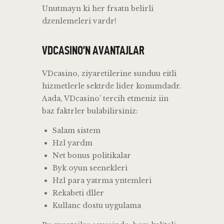
Unutmayn ki her frsatn belirli
dzenlemeleri vardr!
VDCASINO’N AVANTAJLAR
VDcasino, ziyaretilerine sunduu eitli
hizmetlerle sektrde lider konumdadr.
Aada, VDcasino’ tercih etmeniz iin
baz faktrler bulabilirsiniz:
Salam sistem
Hzl yardm
Net bonus politikalar
Byk oyun seenekleri
Hzl para yatrma yntemleri
Rekabeti dller
Kullanc dostu uygulama