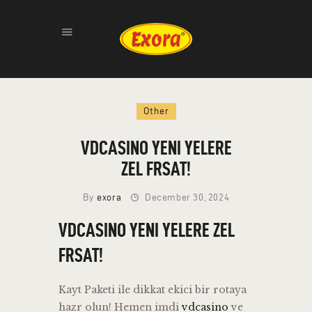
HOME
Other
ABOUT
PRODUCTS
VDCASINO YENI YELERE
GALLERY
ZEL FRSAT!
CONTACT
By
exora
December 30, 2024
VDCASINO YENI YELERE ZEL
FRSAT!
Kayt Paketi ile dikkat ekici bir rotaya
hazr olun! Hemen imdi
vdcasino
ve