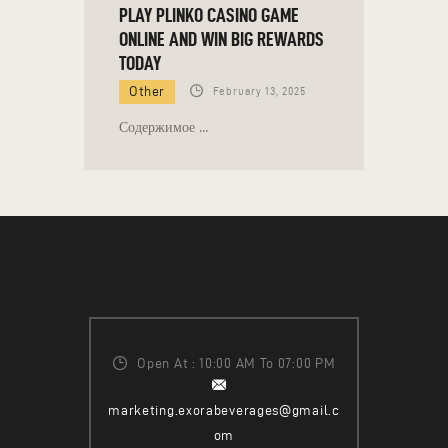
PLAY PLINKO CASINO GAME
ONLINE AND WIN BIG REWARDS
TODAY
Other
February 13, 2025
Содержимое …
Open At : 10:00 AM To 07:00 PM
marketing.exorabeverages@gmail.c
om