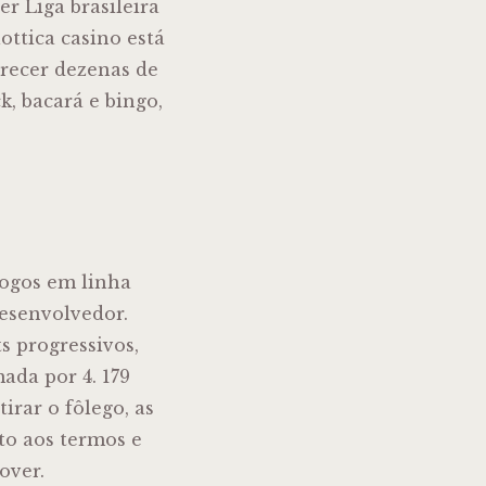
r Liga brasileira
ottica casino está
recer dezenas de
, bacará e bingo,
ogos em linha
desenvolvedor.
s progressivos,
ada por 4. 179
irar o fôlego, as
to aos termos e
over.