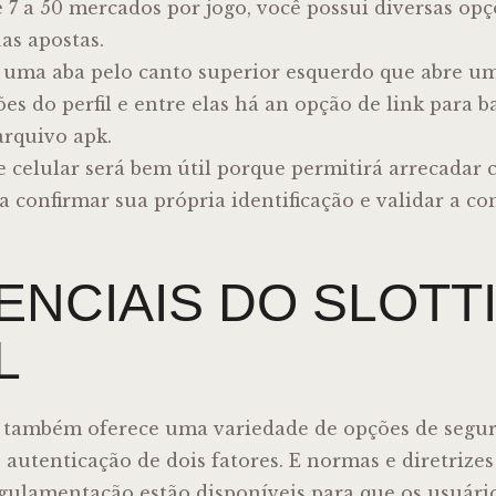
 7 a 50 mercados por jogo, você possui diversas op
uas apostas.
á uma aba pelo canto superior esquerdo que abre 
es do perfil e entre elas há an opção de link para b
arquivo apk.
celular será bem útil porque permitirá arrecadar 
a confirmar sua própria identificação e validar a co
ENCIAIS DO SLOTT
L
s também oferece uma variedade de opções de segur
e autenticação de dois fatores. E normas e diretrize
ulamentação estão disponíveis para que os usuári