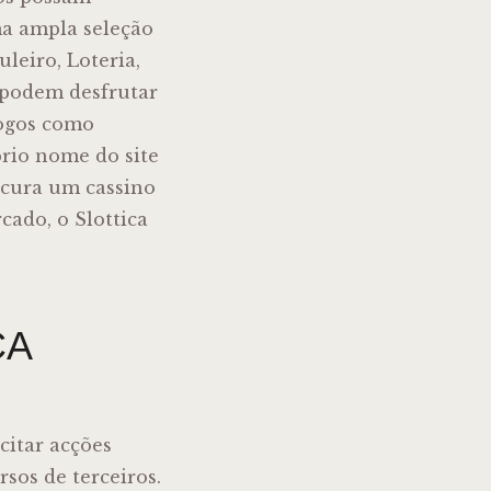
ma ampla seleção
leiro, Loteria,
 podem desfrutar
jogos como
prio nome do site
rocura um cassino
cado, o Slottica
CA
citar acções
rsos de terceiros.