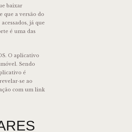
ue baixar
e que a versão do
 acessados, já que
orte é uma das
OS. O aplicativo
o móvel. Sendo
licativo é
revelar-se ao
mação com um link
ARES