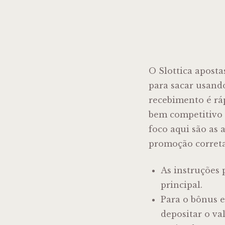
O Slottica aposta
para sacar usando
recebimento é rá
bem competitivo
foco aqui são as 
promoção corret
As instruções
principal.
Para o bônus e
depositar o va