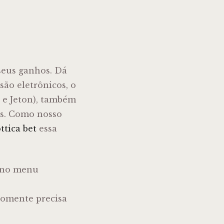
 seus ganhos. Dá
são eletrônicos, o
 e Jeton), também
as. Como nosso
ottica bet
essa
” no menu
somente precisa