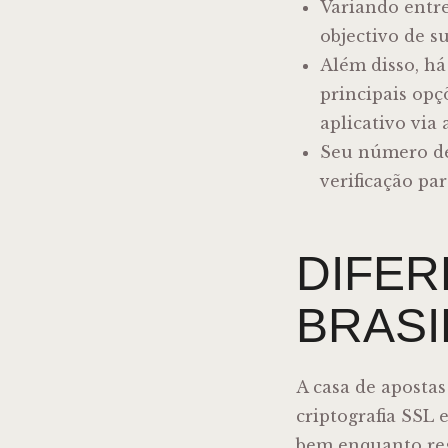
Variando entre
objectivo de s
Além disso, h
principais opçõ
aplicativo via 
Seu número de 
verificação par
DIFER
BRASI
A casa de aposta
criptografia SSL 
bem enquanto reg