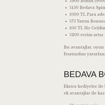
%900 Bonus (9000
%150 Bedava Spi
1000 TL Para ade
%75 Yatrm Bonusu
100 TL Ho Geldin
%200 evrim artsz
Bu avantajlar, oyun k
frsatnzdan yararlan
BEDAVA 
Ekstra hediyeler ile
ek avantajlar ile k