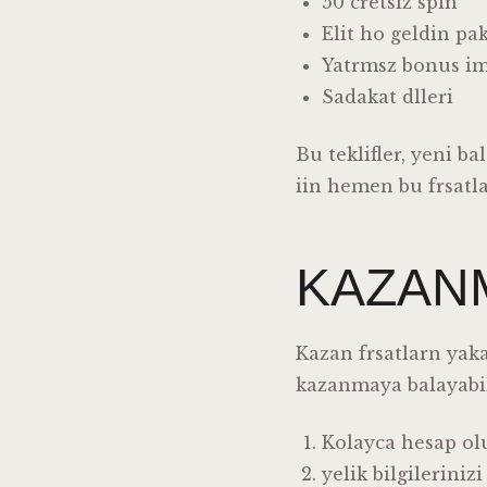
50 cretsiz spin
Elit ho geldin pak
Yatrmsz bonus i
Sadakat dlleri
Bu teklifler, yeni b
iin hemen bu frsatla
KAZANM
Kazan frsatlarn yak
kazanmaya balayabil
Kolayca hesap ol
yelik bilgilerini