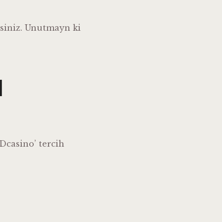
rsiniz. Unutmayn ki
N
VDcasino’ tercih