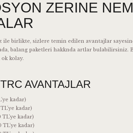
SYON ZERINE NEM
ALAR
z ile birlikte, sizlere temin edilen avantajlar sayesi
ada, balang paketleri hakknda artlar bulabilirsiniz. B
ok kolay.
TRC AVANTAJLAR
’ye kadar)
 TL’ye kadar)
 TL’ye kadar)
 TL’ye kadar)