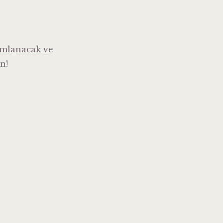
nmlanacak ve
n!