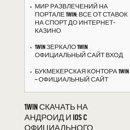
МИР РАЗВЛЕЧЕНИЙ НА
ПОРТАЛЕ 1WIN: ВСЕ ОТ СТАВОК
НА СПОРТ ДО ИНТЕРНЕТ-
КАЗИНО
1WIN ЗЕРКАЛО 1WIN
ОФИЦИАЛЬНЫЙ САЙТ ВХОД
БУКМЕКЕРСКАЯ КОНТОРА 1WIN
– ОФИЦИАЛЬНЫЙ САЙТ
1WIN СКАЧАТЬ НА
АНДРОИД И IOS C
ОФИЦИАЛЬНОГО