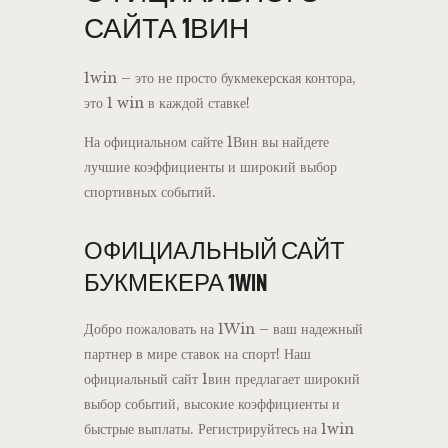
САЙТА 1ВИН
1win – это не просто букмекерская контора,
это 1 win в каждой ставке!
На официальном сайте 1Вин вы найдете
лучшие коэффициенты и широкий выбор
спортивных событий.
ОФИЦИАЛЬНЫЙ САЙТ
БУКМЕКЕРА 1WIN
Добро пожаловать на 1Win – ваш надежный
партнер в мире ставок на спорт! Наш
официальный сайт 1вин предлагает широкий
выбор событий, высокие коэффициенты и
быстрые выплаты. Регистрируйтесь на 1win