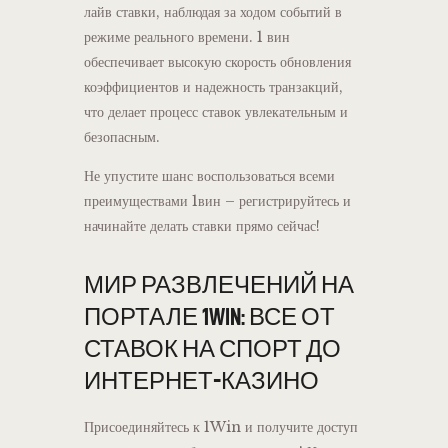
лайв ставки, наблюдая за ходом событий в
режиме реального времени. 1 вин
обеспечивает высокую скорость обновления
коэффициентов и надежность транзакций,
что делает процесс ставок увлекательным и
безопасным.
Не упустите шанс воспользоваться всеми
преимуществами 1вин – регистрируйтесь и
начинайте делать ставки прямо сейчас!
МИР РАЗВЛЕЧЕНИЙ НА
ПОРТАЛЕ 1WIN: ВСЕ ОТ
СТАВОК НА СПОРТ ДО
ИНТЕРНЕТ-КАЗИНО
Присоединяйтесь к 1Win и получите доступ