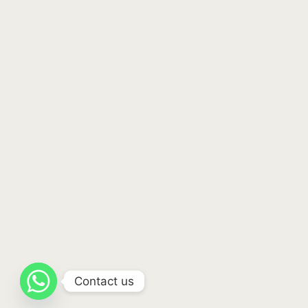
Contact us