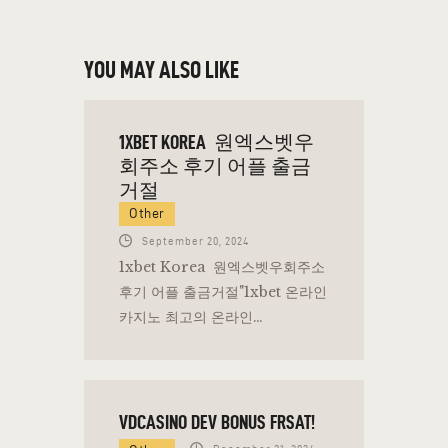
YOU MAY ALSO LIKE
1XBET KOREA ️ 원엑스벳우
회주소 후기 어플 출금
거절
Other
September 20, 2024
1xbet Korea ️ 원엑스벳우회주소
후기 어플 출금거절"1xbet 온라인
카지노 최고의 온라인…
VDCASINO DEV BONUS FRSAT!