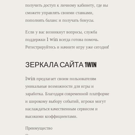
получить доступ к личному кабинету, где вы
сможете управлять своими ставками,
пополнять баланс и получать бонусы.
Если у вас возникнут вопросы, служба
поддержки 1 win всегда готова помочь.
Регистрируйтесь и начните игру уже сегодня!
ЗЕРКАЛА САЙТА 1WIN
1win предлагает своим пользователям
уникальные возможности для игры и
заработка. Благодаря современной платформе
и широкому выбору событий, игроки могут
наслаждаться качественным сервисом и
высокими коэффициентами.
Преимущество