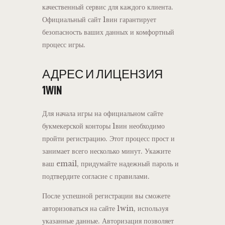
качественный сервис для каждого клиента.
Официальный сайт 1вин гарантирует
безопасность ваших данных и комфортный
процесс игры.
АДРЕС И ЛИЦЕНЗИЯ
1WIN
Для начала игры на официальном сайте
букмекерской конторы 1вин необходимо
пройти регистрацию. Этот процесс прост и
занимает всего несколько минут. Укажите
ваш email, придумайте надежный пароль и
подтвердите согласие с правилами.
После успешной регистрации вы сможете
авторизоваться на сайте 1win, используя
указанные данные. Авторизация позволяет