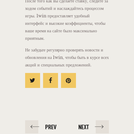
После того как вы сделаете ставку, следите за
ходом событий и наслаждайтесь процессом
игры. 1win предоставляет удобный
интерфейс и высокие коэффициенты, чтобы
ваше время на сайте было максимально
приятным.
Не забудьте регулярно проверять новости и
обновления на 1win, чтобы быть в курсе всех
акций и специальных предложений.
PREV
NEXT