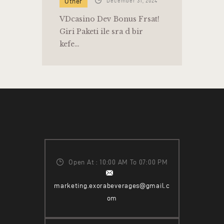
Other
December 31, 2024
VDcasino Dev Bonus Frsat!
Giri Paketi ile sra d bir
kefe…
Open At : 10:00 AM To 07:00 PM
marketing.exorabeverages@gmail.c
om